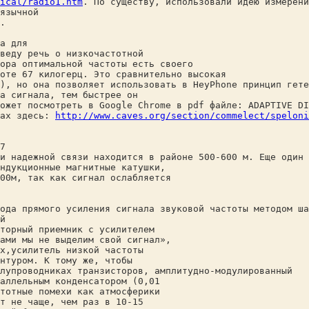
ical/radio1.htm
. По существу, использовали идею измерени
язычной
.
а для
веду речь о низкочастотной
ора оптимальной частоты есть своего
оте 67 килогерц. Это сравнительно высокая
), но она позволяет использовать в HeyPhone принцип гете
а сигнала, тем быстрее он
ожет посмотреть в Google Chrome в pdf файле: ADAPTIVE DI
рах здесь:
http://www.caves.org/section/commelect/speloni
7
и надежной связи находится в районе 500-600 м. Еще один 
ндукционные магнитные катушки,
00м, так как сигнал ослабляется
ода прямого усиления сигнала звуковой частоты методом ша
й
торный приемник с усилителем
ами мы не выделим свой сигнал»,
х,усилитель низкой частоты
нтуром. К тому же, чтобы
лупроводниках транзисторов, амплитудно-модулированный
аллельным конденсатором (0,01
тотные помехи как атмосферики
т не чаще, чем раз в 10-15