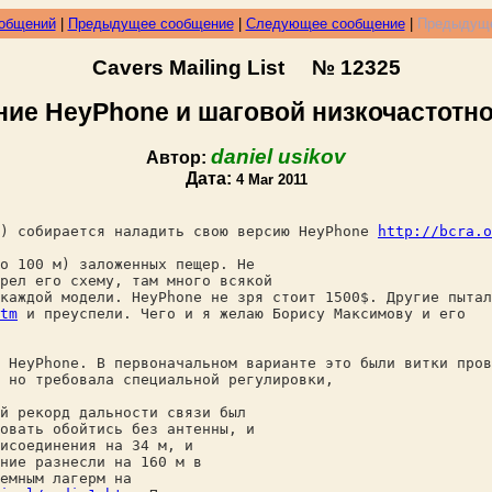
ообщений
|
Предыдущее сообщение
|
Следующее сообщение
|
Предыдуще
Cavers Mailing List № 12325
ние HeyPhone и шаговой низкочастотно
daniel usikov
Автор:
Дата:
4 Mar 2011
) собирается наладить свою версию HeyPhone
http://bcra.o
о 100 м) заложенных пещер. Не
рел его схему, там много всякой
каждой модели. HeyPhone не зря стоит 1500$. Другие пытал
tm
и преуспели. Чего и я желаю Борису Максимову и его
 HeyPhone. В первоначальном варианте это были витки пров
 но требовала специальной регулировки,
й рекорд дальности связи был
овать обойтись без антенны, и
исоединения на 34 м, и
ние разнесли на 160 м в
емным лагерм на