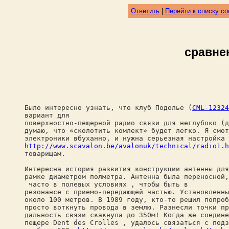
Ответить
|
Перейти к списку с
сравне
Было интересно узнать, что клуб Подолье (
CML-12324
вариант для
поверхностно-пещерной радио связи для неглубоко (д
думаю, что «сколотить комлект» будет легко. Я смот
электроники вбуханно, и нужна серьезная настройка 
http://www.scavalon.be/avalonuk/technical/radio1.h
товарищам.
Интересна история развития конструкции антенны для
рамке диаметром полметра. Антенна была переносной,
часто в полевых условиях , чтобы быть в
резонансе с приемо-передающей частью. Установленны
около 100 метров. В 1989 году, кто-то решил попроб
просто воткнуть провода в землю. Разнесли точки пр
дальность связи скакнула до 350м! Когда же соедине
пещере Dent des Crolles , удалось связаться с подз