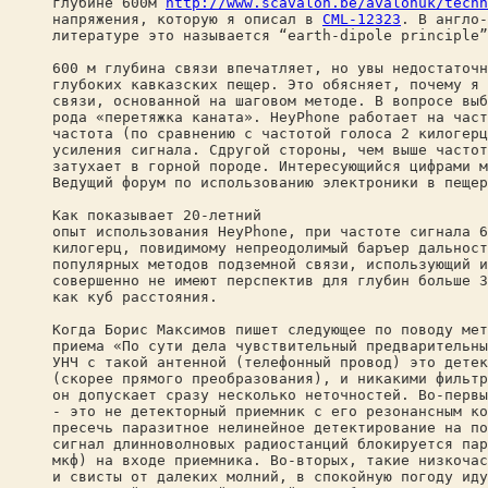
глубине 600м
http://www.scavalon.be/avalonuk/techn
напряжения, которую я описал в
CML-12323
. В англо-
литературе это называется “earth-dipole principle”
600 м глубина связи впечатляет, но увы недостаточн
глубоких кавказских пещер. Это обясняет, почему я 
связи, основанной на шаговом методе. В вопросе выб
рода «перетяжка каната». HeyPhone работает на част
частота (по сравнению с частотой голоса 2 килогерц
усиления сигнала. Сдругой стороны, чем выше частот
затухает в горной породе. Интересующийся цифрами м
Ведущий форум по использованию электроники в пеще
Как показывает 20-летний
опыт использования HeyPhone, при частоте сигнала 6
килогерц, повидимому непреодолимый баръер дальност
популярных методов подземной связи, использующий и
совершенно не имеют перспектив для глубин больше 3
как куб расстояния.
Когда Борис Максимов пишет следующее по поводу мет
приема «По сути дела чувствительный предварительны
УНЧ с такой антенной (телефонный провод) это детек
(скорее прямого преобразования), и никакими фильтр
он допускает сразу несколько неточностей. Во-первы
- это не детекторный приемник с его резонансным ко
пресечь паразитное нелинейное детектирование на по
сигнал длинноволновых радиостанций блокируется пар
мкф) на входе приемника. Во-вторых, такие низкочас
и свисты от далеких молний, в спокойную погоду иду