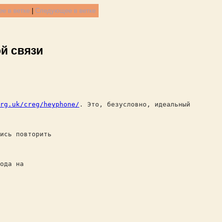
е в ветке
|
Следующее в ветке
й связи
rg.uk/creg/heyphone/
. Это, безусловно, идеальный
ись повторить
ода на