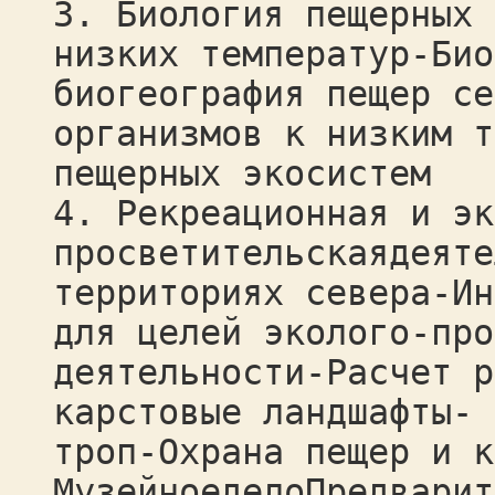
3. Биология пещерных 
низких температур-Био
биогеография пещер се
организмов к низким т
пещерных экосистем
4. Рекреационная и эк
просветительскаядеяте
территориях севера-Ин
для целей эколого-про
деятельности-Расчет р
карстовые ландшафты- 
троп-Охрана пещер и к
МузейноеделоПредварит