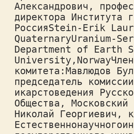
Александрович, профес
директора Института г
РоссияStein-Erik Laur
QuaternaryUranium-Ser
Department of Earth S
University,NorwayЧлен
комитета:Мавлюдов Бул
председатель комиссии
икарстоведения Русско
Общества, Московский 
Николай Георгиевич, к
Естественнонаучногоин