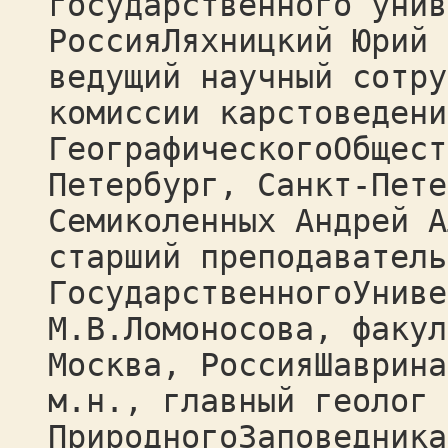
государственного унив
РоссияЛяхницкий Юрий 
ведущий научный сотру
комиссии карстоведени
ГеографическогоОбщест
Петербург, Санкт-Пете
Семиколенных Андрей А
старший преподаватель
ГосударственногоУниве
М.В.Ломоносова, факул
Москва, РоссияШаврина
м.н., главный геолог 
ПриродногоЗаповедника