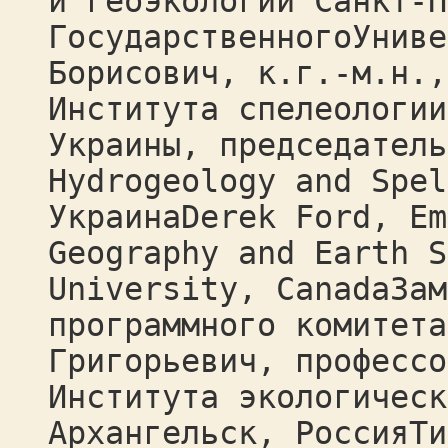
и геоэкологии Санкт-П
ГосударственногоУниве
Борисович, к.г.-м.н.,
Института спелеологии
Украины, председатель
Hydrogeology and Spel
УкраинаDerek Ford, Em
Geography and Earth S
University, CanadaЗам
программного комитета
Григорьевич, профессо
Института экологическ
Архангельск, РоссияТи