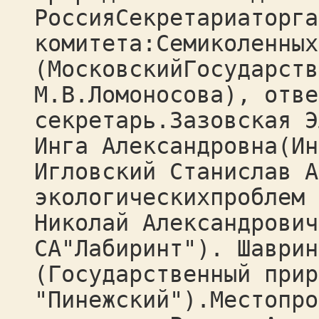
РоссияСекретариаторга
комитета:Семиколенных
(МосковскийГосударств
М.В.Ломоносова), отве
секретарь.Зазовская Э
Инга Александровна(Ин
Игловский Станислав А
экологическихпроблем 
Николай Александрович
СА"Лабиринт"). Шаврин
(Государственный прир
"Пинежский").Местопро