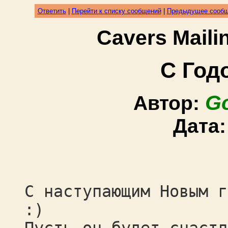
Ответить
|
Перейти к списку сообщений
|
Предыдущее сооб
Cavers Mail
С Год
Go
Автор:
Дата
С наступающим Новым г
:)