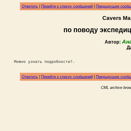
Ответить
|
Перейти к списку сообщений
|
Предыдущее сооб
Cavers Ma
по поводу экспедиц
Ан
Автор:
Д
Можно узнать подробности?.
Ответить
|
Перейти к списку сообщений
|
Предыдущее сооб
CML archive brow