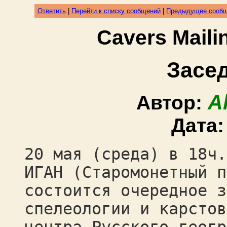
Ответить
|
Перейти к списку сообщений
|
Предыдущее сооб
Cavers Mail
Засе
A
Автор:
Дата
20 мая (среда) в 18ч.
ИГАН (Старомонетный п
состоится очередное з
спелеологии и карстов