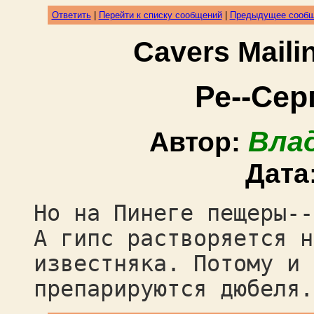
Ответить
|
Перейти к списку сообщений
|
Предыдущее сооб
Cavers Mail
Ре--Сер
Вла
Автор:
Дата
Но на Пинеге пещеры--
А гипс растворяется н
известняка. Потому и 
препарируются дюбеля.