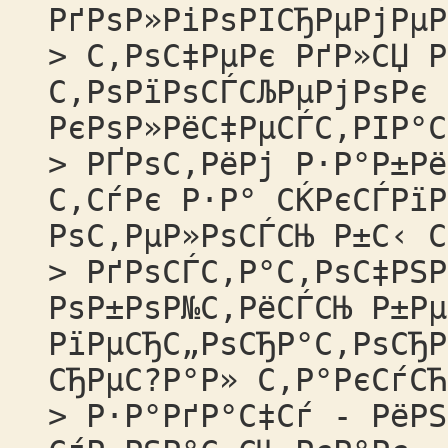
РґРѕР»РіРѕРІСЂРµРјРµР
> С‚РѕС‡РµРє РґР»СЏ Р
С‚РѕРїРѕСЃСЉРµРјРѕРє 
РєРѕР»РёС‡РµСЃС‚РІР°С
> РҐРѕС‚РёРј Р·Р°Р±Рё
С‚СѓРє Р·Р° СЌРєСЃРїР
РѕС‚РµР»РѕСЃСЊ Р±С‹ С
> РґРѕСЃС‚Р°С‚РѕС‡РЅР
РѕР±РѕР№С‚РёСЃСЊ Р±Рµ
РїРµСЂС„РѕСЂР°С‚РѕСЂР
СЂРµС?Р°Р» С‚Р°РєСѓСЋ
> Р·Р°РґР°С‡Сѓ - РёРЅ