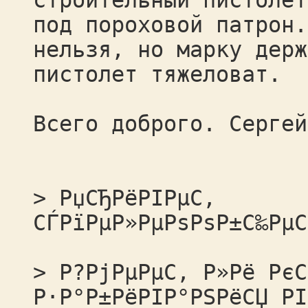
строительный пистолет
под пороховой патрон.
нельзя, но марку держ
пистолет тяжеловат.
Всего доброго. Сергей
> РџСЂРёРІРµС‚
СЃРїРµР»РµРѕРѕР±С‰РµС
> Р?РјРµРµС‚ Р»Рё РєС
Р·Р°Р±РёРІР°РЅРёСЏ РІ