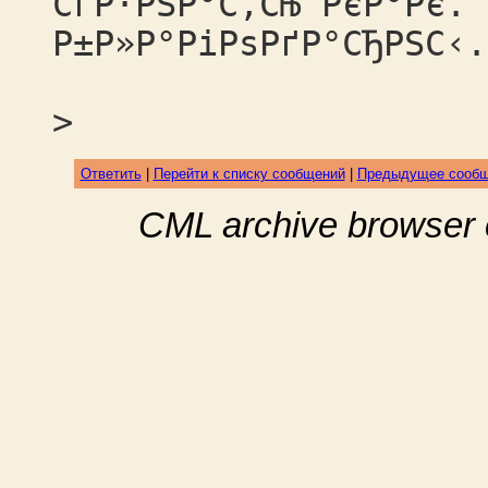
СѓР·РЅР°С‚СЊ РєР°Рє. 
Р±Р»Р°РіРѕРґР°СЂРЅС‹.
>
Ответить
|
Перейти к списку сообщений
|
Предыдущее сооб
CML archive browser 