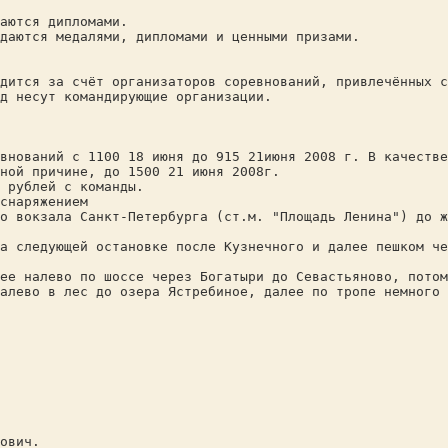
аются дипломами.
даются медалями, дипломами и ценными призами.
дится за счёт организаторов соревнований, привлечённых с
д несут командирующие организации.
внований с 1100 18 июня до 915 21июня 2008 г. В качестве
ной причине, до 1500 21 июня 2008г.
 рублей с команды.
снаряжением
о вокзала Санкт-Петербурга (ст.м. "Площадь Ленина") до ж
а следующей остановке после Кузнечного и далее пешком ч
ее налево по шоссе через Богатыри до Севастьяново, потом
алево в лес до озера Ястребиное, далее по тропе немного 
ович.