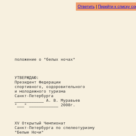
Ответить
|
Перейти к списку с
положение о "белых ночах"
УТВЕРЖДАЮ:
Президент Федерации
спортивного, оздоровительного
и молодежного туризма
Санкт-Петербурга
____________ А. В. Муравьев
"___" ____________ 2008г.
XV Открытый Чемпионат
Санкт-Петербурга по спелеотуризму
"Белые Ночи"