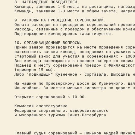
8. НАГРАЖДЕНИЕ ПОБЕДИТЕЛЕЙ.
Команды, занявшие 1-3 места на дистанциях, награжд
Команды, занявшие 1-3 места в общем зачёте, награж
9. РАСХОДЫ НА ПРОВЕДЕНИЕ СОРЕВНОВАНИЙ.
Оплата расходов на проведение соревнований произво
Расходы, связанные с проездом и обеспечением коман
Подтверждение командировок гарантируется.
10. ОРГАНИЗАЦИОННЫЕ ВОПРОСЫ.
Прием заявок производится на месте проведения соре
рассмотреть заявки команд, опоздавших по уважитель
Стартовый взнос для участия в соревнованиях - 1000
Все команды размещаются в полевом лагере со своим 
Подъезд к месту соревнований поездом с Финляндског
(примерно 15 км).
Либо "подкидыши" Кузнечное - Сортавала. Выходить н
На машине по Приозерскому шоссе до Кузнечного, дал
Ильменйоки. За мостом меньше километра по дороге н
Открытие соревнований в 10.00.
Комиссия спелеотуризма
Федерации спортивного, оздоровительного
и молодёжного туризма Санкт-Петербурга
Главный судья соревнований – Пиньков Андрей Михайл