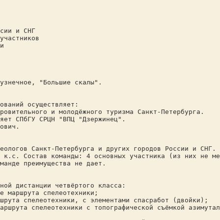
сии и СНГ
участников
и
узнечное, "Большие скалы".
ований осуществляет:
ровительного и молодёжного туризма Санкт-Петербурга.
яет CПбГУ СРЦН "ВПЦ "Дзержинец".
ович.
еологов Санкт-Петербурга и других городов России и СНГ. 
 к.с. Состав команды: 4 основных участника (из них не ме
манде преимущества не дает.
ной дистанции четвёртого класса:
е маршрута спелеотехники;
шрута спелеотехники, с элементами спасработ (двойки);
аршрута спелеотехники с топографической съёмкой азимутал