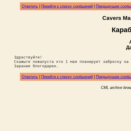
Ответить
|
Перейти к списку сообщений
|
Предыдущее сооб
Cavers Ma
Караб
Д
Здраствуйте!
Скажыте пожалуста кто 1 мая планирует заброску на 
Зарание блогодарен.
Ответить
|
Перейти к списку сообщений
|
Предыдущее сооб
CML archive brow