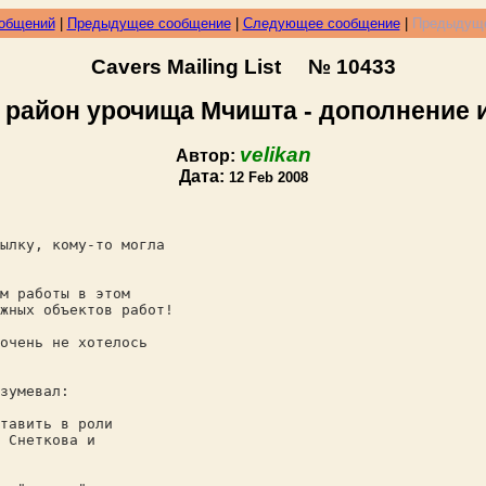
ообщений
|
Предыдущее сообщение
|
Следующее сообщение
|
Предыдуще
Cavers Mailing List № 10433
 район урочища Мчишта - дополнение 
velikan
Автор:
Дата:
12 Feb 2008
ылку, кому-то могла
м работы в этом
жных объектов работ!
очень не хотелось
зумевал:
тавить в роли
 Снеткова и