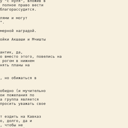
у "с нуля", вложив в
 полное право вести
благорассудится.
лями и могут
".
мерной наградой.
ойки Акшаши и Мчишты
антик, да,
о вместо этого, повелись на
 рогом в нижнем
нять планы на
, но обижаться в
обидно (и мучительно
ои пожелания по
а группа является
просить уважать свое
т ездить на Кавказ
о, долго, да и
, чтобы не