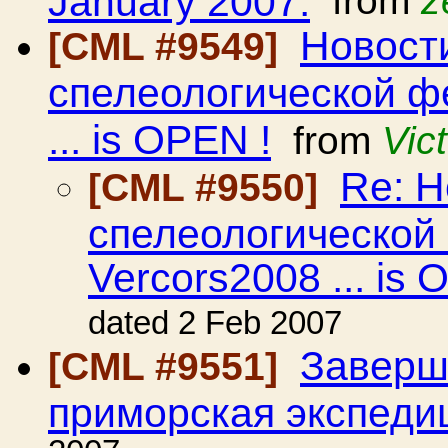
January 2007.
from
z
Новост
[CML #9549]
спелеологической ф
... is OPEN !
from
Vic
Re: Н
[CML #9550]
спелеологической
Vercors2008 ... is 
dated 2 Feb 2007
Заверш
[CML #9551]
приморская экспеди