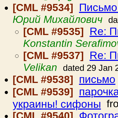
Письмо
[CML #9534]
Юрий Михайлович
da
Re: 
[CML #9535]
Konstantin Serafimo
Re: 
[CML #9537]
Velikan
dated 29 Jan 
письмо
[CML #9538]
парочка
[CML #9539]
украины! сифоны
fr
Фотогр
[CML #9540]