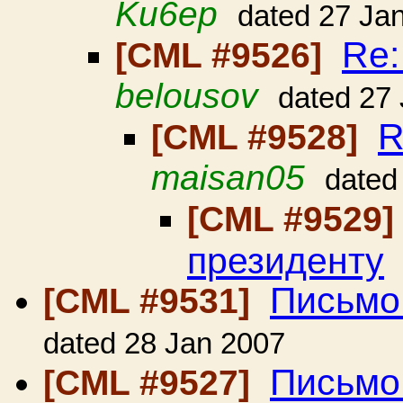
Ku6ep
dated 27 Ja
Re:
[CML #9526]
belousov
dated 27
R
[CML #9528]
maisan05
dated
[CML #9529
президенту
Письмо
[CML #9531]
dated 28 Jan 2007
Письмо
[CML #9527]