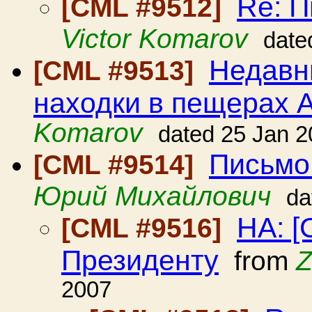
Re: 
[CML #9512]
Victor Komarov
date
Недавн
[CML #9513]
находки в пещерах 
Komarov
dated 25 Jan 
Письмо
[CML #9514]
Юрий Михайлович
da
HA: [
[CML #9516]
Президенту
from
Z
2007