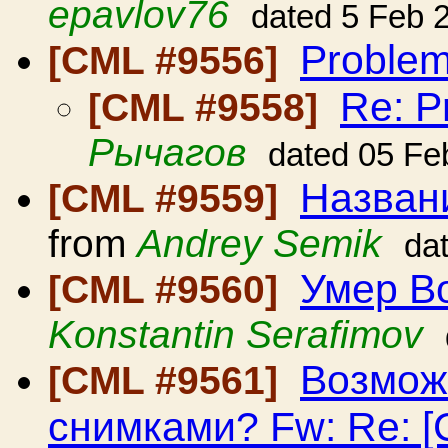
epavlov76
dated 5 Feb 
Proble
[CML #9556]
Re: P
[CML #9558]
Рычагов
dated 05 Fe
Названи
[CML #9559]
from
Andrey Semik
da
Умер В
[CML #9560]
Konstantin Serafimov
Возмож
[CML #9561]
снимками? Fw: Re: [