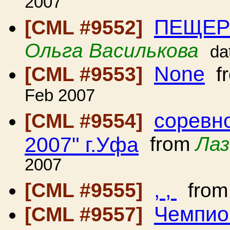
2007
ПЕЩЕР
[CML #9552]
Ольга Василькова
da
None
[CML #9553]
f
Feb 2007
соревн
[CML #9554]
2007" г.Уфа
from
Лаз
2007
, ,
[CML #9555]
fro
Чемпио
[CML #9557]