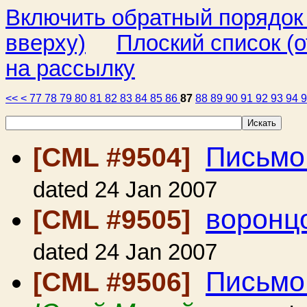
Включить обратный порядок
вверху)
Плоский список (о
на рассылку
<<
<
77
78
79
80
81
82
83
84
85
86
87
88
89
90
91
92
93
94
Письмо
[CML #9504]
dated 24 Jan 2007
воронц
[CML #9505]
dated 24 Jan 2007
Письмо
[CML #9506]