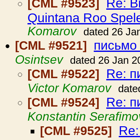
Re: B
[CML #9523]
Quintana Roo Spele
Komarov
dated 26 Ja
письмо
[CML #9521]
Osintsev
dated 26 Jan 2
Re: п
[CML #9522]
Victor Komarov
date
Re: п
[CML #9524]
Konstantin Serafimo
Re:
[CML #9525]