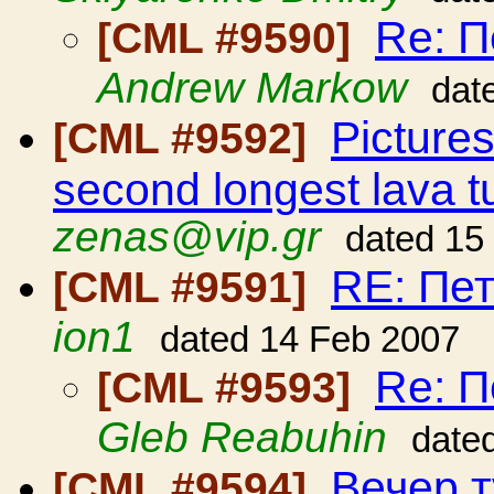
Re: П
[CML #9590]
Andrew Markow
dat
Pictures
[CML #9592]
second longest lava tu
zenas@vip.gr
dated 15
RE: Пет
[CML #9591]
ion1
dated 14 Feb 2007
Re: П
[CML #9593]
Gleb Reabuhin
date
Вечер т
[CML #9594]