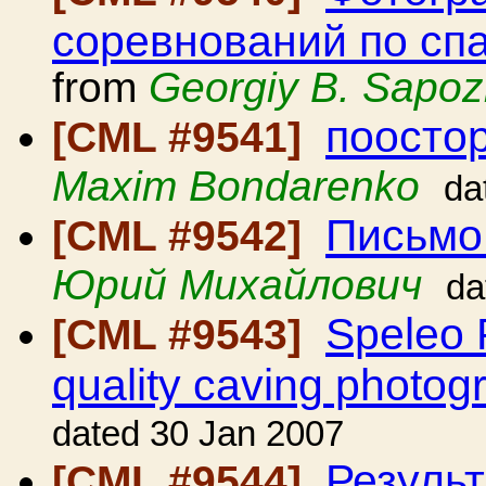
соревнований по сп
from
Georgiy B. Sapoz
поосто
[CML #9541]
Maxim Bondarenko
da
Письмо
[CML #9542]
Юрий Михайлович
da
Speleo 
[CML #9543]
quality caving photog
dated 30 Jan 2007
Резуль
[CML #9544]