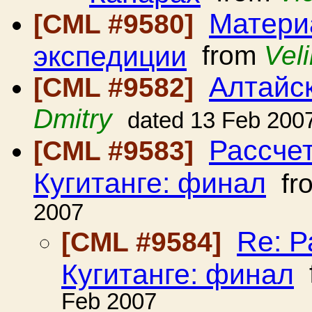
Матери
[CML #9580]
экспедиции
from
Vel
Алтайск
[CML #9582]
Dmitry
dated 13 Feb 200
Рассче
[CML #9583]
Кугитанге: финал
fr
2007
Re: Р
[CML #9584]
Кугитанге: финал
Feb 2007