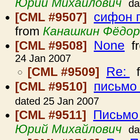
Юрий Михайлович
da
сифон 
[CML #9507]
from
Канашкин Фёдор
None
[CML #9508]
f
24 Jan 2007
Re:
[CML #9509]
f
письмо
[CML #9510]
dated 25 Jan 2007
Письмо
[CML #9511]
Юрий Михайлович
da