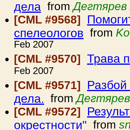
дела
from
Дегтярев 
Помоги
[CML #9568]
спелеологов
from
Ko
Feb 2007
Трава 
[CML #9570]
Feb 2007
Разбой
[CML #9571]
дела.
from
Дегтярев
Резуль
[CML #9572]
окрестности"
from
s