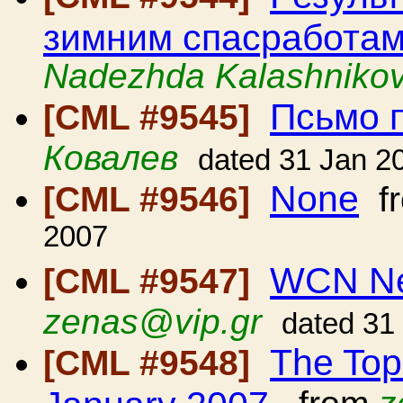
зимним спасработам
Nadezhda Kalashniko
Псьмо 
[CML #9545]
Ковалев
dated 31 Jan 2
None
[CML #9546]
f
2007
WCN New
[CML #9547]
zenas@vip.gr
dated 31
The Top
[CML #9548]