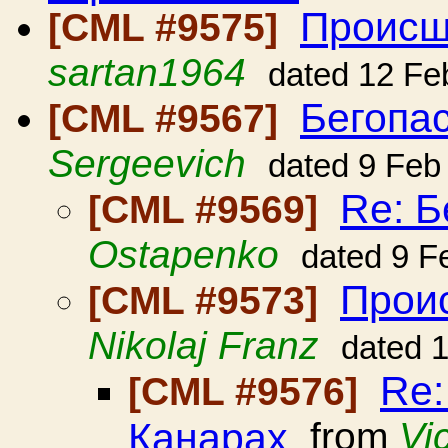
Происш
[CML #9575]
sartan1964
dated 12 Fe
Бегопа
[CML #9567]
Sergeevich
dated 9 Feb
Re: Б
[CML #9569]
Ostapenko
dated 9 F
Прои
[CML #9573]
Nikolaj Franz
dated 
Re:
[CML #9576]
Канарах
from
Vi