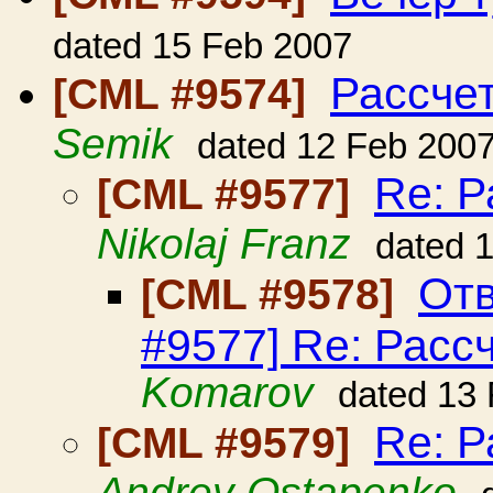
dated 15 Feb 2007
Рассче
[CML #9574]
Semik
dated 12 Feb 200
Re: Р
[CML #9577]
Nikolaj Franz
dated 
Отв
[CML #9578]
#9577] Re: Расс
Komarov
dated 13
Re: Р
[CML #9579]
Andrey Ostapenko