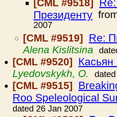
Re:
[CML #9518]
Президенту
fro
2007
Re: 
[CML #9519]
Alena Kislitsina
date
Касьян
[CML #9520]
Lyedovskykh, O.
dated
Breakin
[CML #9515]
Roo Speleological Su
dated 26 Jan 2007