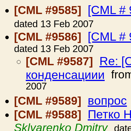
[CML # 
[CML #9585]
dated 13 Feb 2007
[CML # 
[CML #9586]
dated 13 Feb 2007
Re: [
[CML #9587]
конденсациии
fro
2007
вопрос
[CML #9589]
Петко 
[CML #9588]
Sklyarenko Dmitry
dat