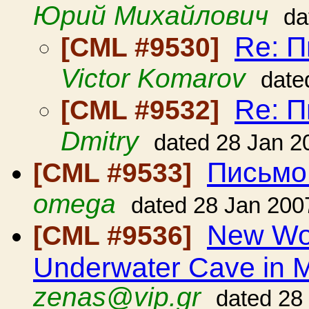
Юрий Михайлович
da
Re: П
[CML #9530]
Victor Komarov
date
Re: П
[CML #9532]
Dmitry
dated 28 Jan 2
Письмо
[CML #9533]
omega
dated 28 Jan 200
New Wor
[CML #9536]
Underwater Cave in M
zenas@vip.gr
dated 28