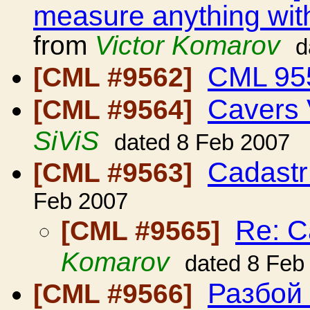
measure anything wit
from
Victor Komarov
d
CML 95
[CML #9562]
Cavers 
[CML #9564]
SiViS
dated 8 Feb 2007
Cadastr
[CML #9563]
Feb 2007
Re: C
[CML #9565]
Komarov
dated 8 Feb
Разбой
[CML #9566]