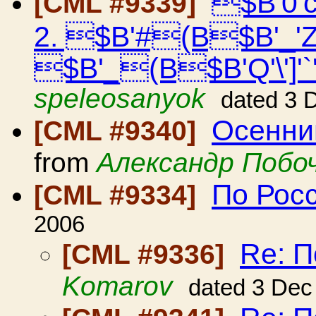
$B'0'c
[CML #9339]
2. $B'#(B$B'_'
$B'_(B$B'Q'\']'`'
speleosanyok
dated 3 
Осенний
[CML #9340]
from
Александр Побо
По Рос
[CML #9334]
2006
Re: П
[CML #9336]
Komarov
dated 3 Dec