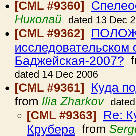
Спелео
[CML #9360]
Николай
dated 13 Dec 
ПОЛОЖ
[CML #9362]
исследовательском 
Баджейская-2007?
f
dated 14 Dec 2006
Куда п
[CML #9361]
from
Ilia Zharkov
dated
Re: К
[CML #9363]
Крубера
from
Serg