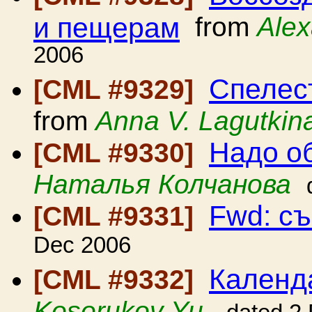
и пещерам
from
Alex
2006
Спелес
[CML #9329]
from
Anna V. Lagutkin
Надо об
[CML #9330]
Наталья Колчанова
Fwd: с
[CML #9331]
Dec 2006
Календ
[CML #9332]
Kosorukov Yu.