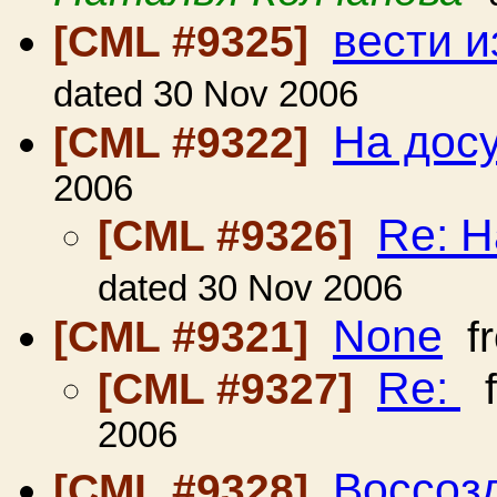
вести 
[CML #9325]
dated 30 Nov 2006
На досу
[CML #9322]
2006
Re: Н
[CML #9326]
dated 30 Nov 2006
None
[CML #9321]
f
Re:
[CML #9327]
f
2006
Воссозд
[CML #9328]