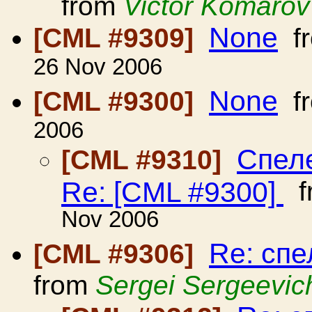
from
Victor Komarov
None
[CML #9309]
f
26 Nov 2006
None
[CML #9300]
f
2006
Спел
[CML #9310]
Re: [CML #9300]
f
Nov 2006
Re: спе
[CML #9306]
from
Sergei Sergeevic