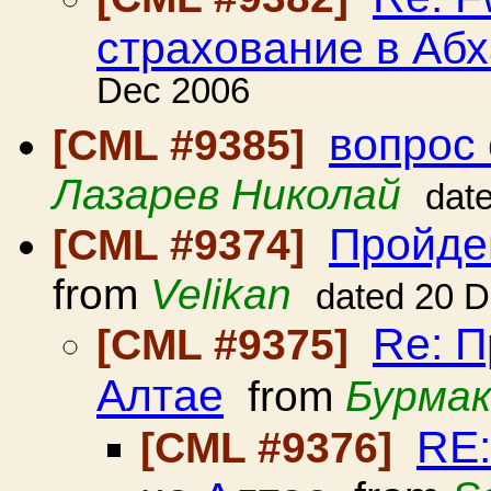
страхование в Аб
Dec 2006
вопрос 
[CML #9385]
Лазарев Николай
dat
Пройде
[CML #9374]
from
Velikan
dated 20 
Re: 
[CML #9375]
Алтае
from
Бурмак
RE:
[CML #9376]