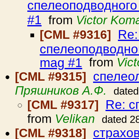
cпелеоподводного 
#1
from
Victor Kom
Re:
[CML #9316]
cпелеоподводног
mag #1
from
Vic
спелео
[CML #9315]
Пряшников А.Ф.
dated
Re: с
[CML #9317]
from
Velikan
dated 2
страхов
[CML #9318]