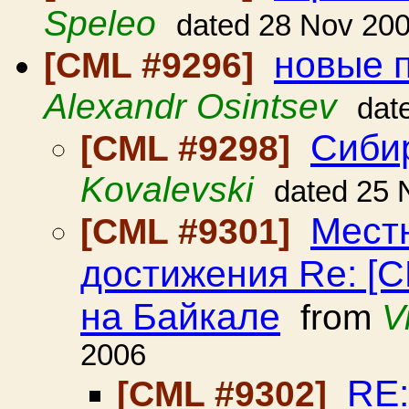
Speleo
dated 28 Nov 20
новые 
[CML #9296]
Alexandr Osintsev
dat
Сиби
[CML #9298]
Kovalevski
dated 25 
Мест
[CML #9301]
достижения Re: [
на Байкале
from
V
2006
RE:
[CML #9302]