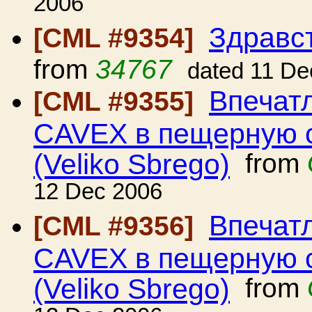
2006
Здравст
[CML #9354]
from
34767
dated 11 De
Впечат
[CML #9355]
CAVEX в пещерную с
(Veliko Sbrego)
from
12 Dec 2006
Впечат
[CML #9356]
CAVEX в пещерную с
(Veliko Sbrego)
from