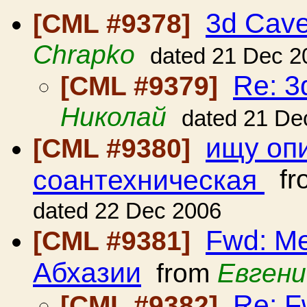
3d Cav
[CML #9378]
Chrapko
dated 21 Dec 2
Re: 3
[CML #9379]
Николай
dated 21 De
ищу оп
[CML #9380]
соантехническая
fr
dated 22 Dec 2006
Fwd: М
[CML #9381]
Абхазии
from
Евгени
Re: F
[CML #9382]