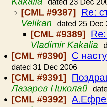
Kakalia
dated 23 Dec 20
Re: с
[CML #9387]
Velikan
dated 25 Dec
Re:
[CML #9389]
Vladimir Kakalia
С наст
[CML #9390]
dated 31 Dec 2006
Поздрав
[CML #9391]
Лазарев Николай
dat
А.Ефре
[CML #9392]