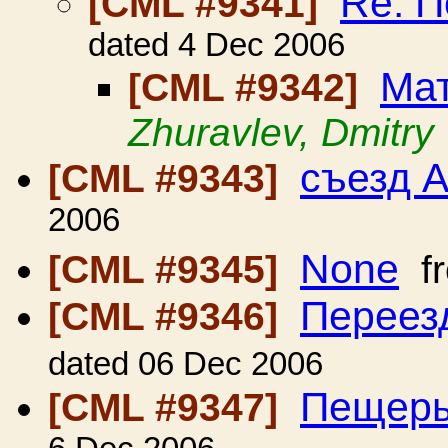
Re: П
[CML #9341]
dated 4 Dec 2006
Mат
[CML #9342]
Zhuravlev, Dmitry
съезд 
[CML #9343]
2006
None
[CML #9345]
f
Переез
[CML #9346]
dated 06 Dec 2006
Пещеры
[CML #9347]