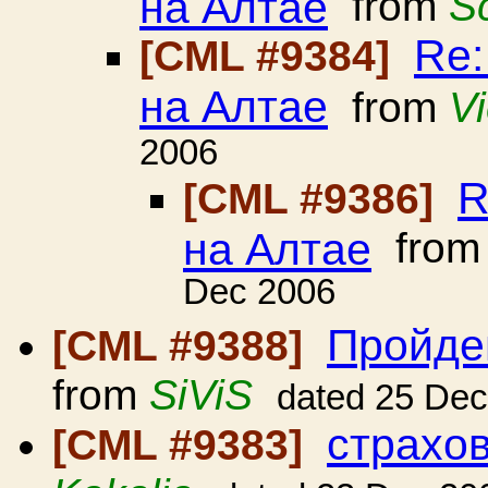
на Алтае
from
Sc
Re:
[CML #9384]
на Алтае
from
V
2006
R
[CML #9386]
на Алтае
fro
Dec 2006
Пройде
[CML #9388]
from
SiViS
dated 25 De
страхов
[CML #9383]