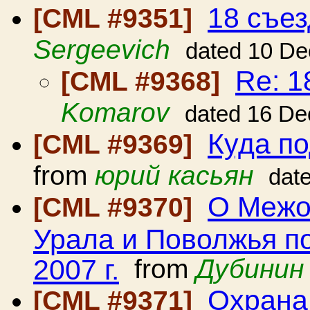
18 съе
[CML #9351]
Sergeevich
dated 10 De
Re: 1
[CML #9368]
Komarov
dated 16 De
Куда п
[CML #9369]
from
юрий касьян
dat
О Межо
[CML #9370]
Урала и Поволжья п
2007 г.
from
Дубинин
Охрана
[CML #9371]