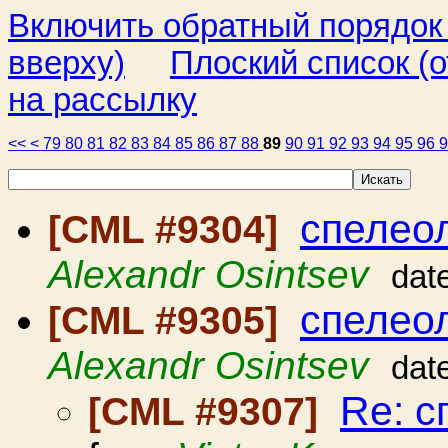
Включить обратный порядок
вверху)
Плоский список (о
на рассылку
<<
<
79
80
81
82
83
84
85
86
87
88
89
90
91
92
93
94
95
96
спелео
[CML #9304]
Alexandr Osintsev
dat
спелео
[CML #9305]
Alexandr Osintsev
dat
Re: с
[CML #9307]