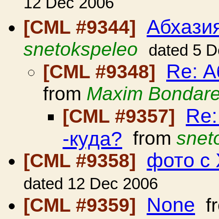
12 Dec 2006
Абхазия
[CML #9344]
snetokspeleo
dated 5 
Re: А
[CML #9348]
from
Maxim Bondar
Re:
[CML #9357]
-куда?
from
snet
фото с
[CML #9358]
dated 12 Dec 2006
None
[CML #9359]
f