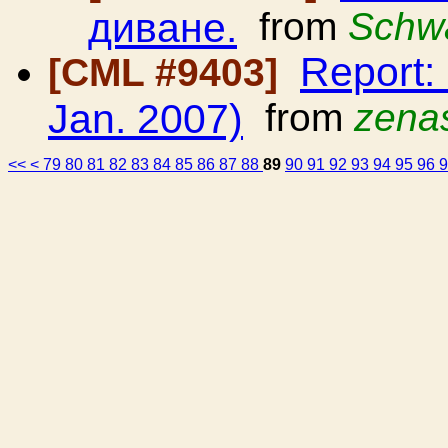
диване.
from
Schwa
Report:
[CML #9403]
Jan. 2007)
from
zena
<<
<
79
80
81
82
83
84
85
86
87
88
89
90
91
92
93
94
95
96