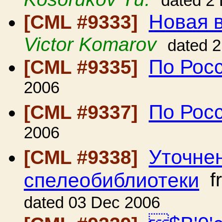
dated 2
Новая в
[CML #9333]
Victor Komarov
dated 
По Рос
[CML #9335]
2006
По Рос
[CML #9337]
2006
Уточне
[CML #9338]
спелеобиблиотеки
f
dated 03 Dec 2006