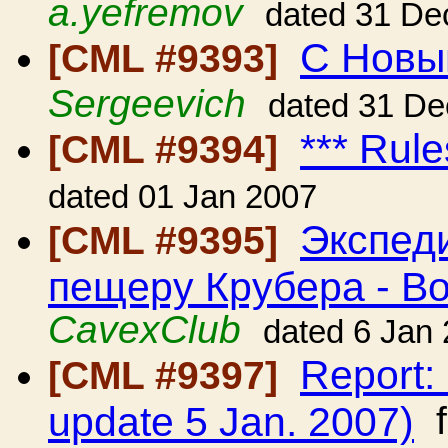
a.yefremov
dated 31 De
С Новы
[CML #9393]
Sergeevich
dated 31 De
*** Rule
[CML #9394]
dated 01 Jan 2007
Экспед
[CML #9395]
пещеру Крубера - В
CavexClub
dated 6 Jan
Report:
[CML #9397]
update 5 Jan. 2007)
f