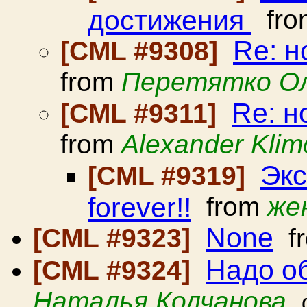
достижения
fr
Re: 
[CML #9308]
from
Перетятко О
Re: н
[CML #9311]
from
Alexander Kli
Экс
[CML #9319]
forever!!
from
же
None
[CML #9323]
f
Надо об
[CML #9324]
Наталья Колчанова