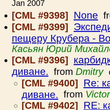
Jan 2007
None
[CML #9398]
f
Экспед
[CML #9399]
пещеру Крубера - В
Касьян Юрий Михайл
карбидк
[CML #9396]
диване.
from
Dmitry
Re: к
[CML #9400]
диване.
from
Victo
RE: к
[CML #9402]