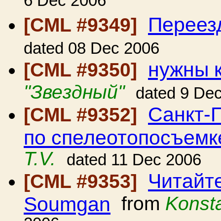
6 Dec 2006
Переез
[CML #9349]
dated 08 Dec 2006
нужны 
[CML #9350]
"Звездный"
dated 9 De
Санкт-
[CML #9352]
по спелеотопосъемк
T.V.
dated 11 Dec 2006
Читайте
[CML #9353]
Soumgan
from
Konsta