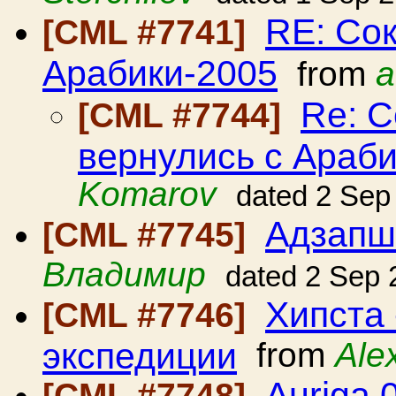
RE: Со
[CML #7741]
Арабики-2005
from
a
Re: 
[CML #7744]
вернулись с Араб
Komarov
dated 2 Sep
Адзапш
[CML #7745]
Владимир
dated 2 Sep 
Хипста 
[CML #7746]
экспедиции
from
Ale
Auriga 
[CML #7748]