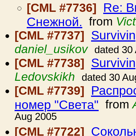
Re: В
[CML #7736]
Снежной.
from
Vic
Survivin
[CML #7737]
daniel_usikov
dated 30
Survivin
[CML #7738]
Ledovskikh
dated 30 Au
Распро
[CML #7739]
номер "Света"
from
Aug 2005
Соколь
[CML #7722]