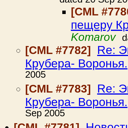
[CML #778
пещеру Кр
Komarov
d
Re: 
[CML #7782]
Крубера- Воронья.
2005
Re: 
[CML #7783]
Крубера- Воронья.
Sep 2005
Новост
[CML #7781]