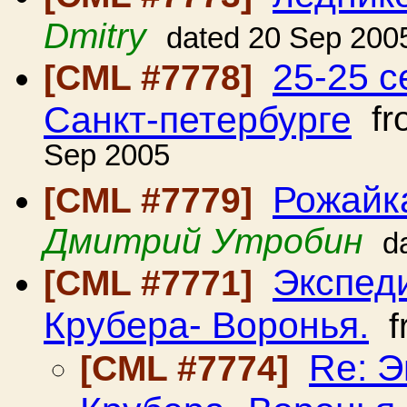
Dmitry
dated 20 Sep 200
25-25 с
[CML #7778]
Санкт-петербурге
fr
Sep 2005
Рожайка
[CML #7779]
Дмитрий Утробин
d
Экспед
[CML #7771]
Крубера- Воронья.
f
Re: 
[CML #7774]