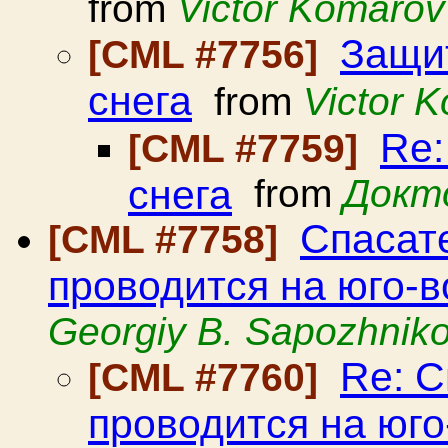
from
Victor Komarov
Защит
[CML #7756]
снега
from
Victor 
Re:
[CML #7759]
снега
from
Докт
Спасат
[CML #7758]
проводится на юго-
Georgiy B. Sapozhnik
Re: С
[CML #7760]
проводится на юг