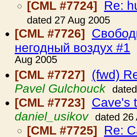
Re: h
[CML #7724]
dated 27 Aug 2005
Свобод
[CML #7726]
негодный воздух #1
Aug 2005
(fwd) R
[CML #7727]
Pavel Gulchouck
dated
Cave's 
[CML #7723]
daniel_usikov
dated 26
Re: C
[CML #7725]