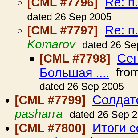
Re: п
[CML #7796]
dated 26 Sep 2005
Re: п
[CML #7797]
Komarov
dated 26 Se
Сен
[CML #7798]
Большая ....
fro
dated 26 Sep 2005
Солдат
[CML #7799]
pasharra
dated 26 Sep 
Итоги с
[CML #7800]