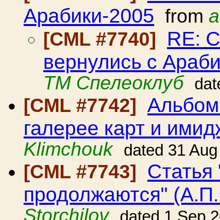
Арабики-2005
from
a
RE: 
[CML #7740]
вернулись с Араб
ТМ Спелеоклуб
dat
Альбом
[CML #7742]
галерее карт и имид
Klimchouk
dated 31 Aug
Статья 
[CML #7743]
продолжаются" (А.П
Storchilov
dated 1 Sep 