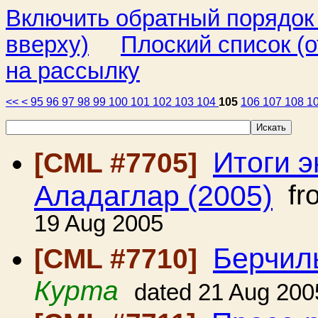
Включить обратный порядок
вверху)
Плоский список (о
на рассылку
<<
<
95
96
97
98
99
100
101
102
103
104
105
106
107
108
1
Итоги 
[CML #7705]
Аладаглар (2005)
fr
19 Aug 2005
Берчил
[CML #7710]
Курта
dated 21 Aug 200