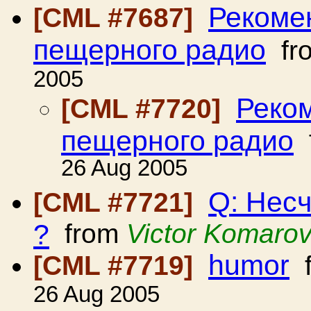
Рекоме
[CML #7687]
пещерного радио
fr
2005
Реко
[CML #7720]
пещерного радио
26 Aug 2005
Q: Нес
[CML #7721]
?
from
Victor Komaro
humor
[CML #7719]
f
26 Aug 2005