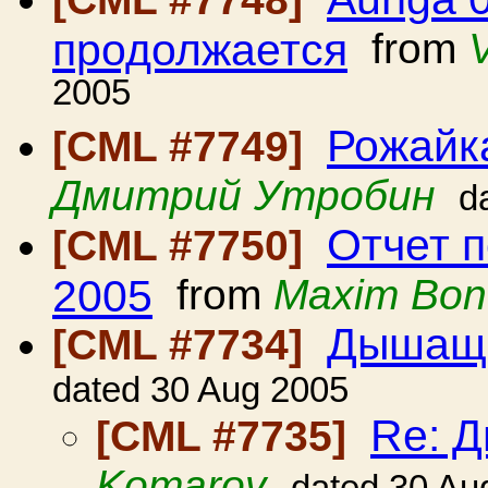
продолжается
from
2005
Рожайк
[CML #7749]
Дмитрий Утробин
d
Отчет 
[CML #7750]
2005
from
Maxim Bon
Дышащ
[CML #7734]
dated 30 Aug 2005
Re: 
[CML #7735]
Komarov