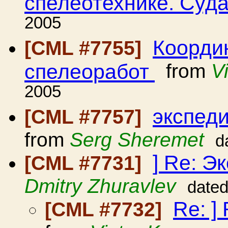
спелеотехнике. Суда
2005
Коорди
[CML #7755]
спелеоработ
from
V
2005
экспеди
[CML #7757]
from
Serg Sheremet
d
] Re: Э
[CML #7731]
Dmitry Zhuravlev
dated
Re: ]
[CML #7732]