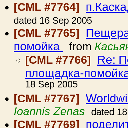
п.Каск
[CML #7764]
dated 16 Sep 2005
Пещера
[CML #7765]
помойка
from
Касья
Re: П
[CML #7766]
площадка-помойк
18 Sep 2005
Worldw
[CML #7767]
Ioannis Zenas
dated 18
подели
[CML #7769]