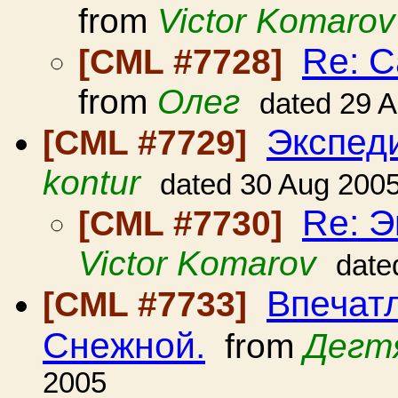
from
Victor Komarov
Re: C
[CML #7728]
from
Олег
dated 29 
Экспед
[CML #7729]
kontur
dated 30 Aug 200
Re: Э
[CML #7730]
Victor Komarov
date
Впечатл
[CML #7733]
Снежной.
from
Дегт
2005