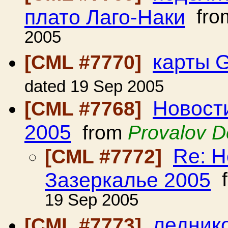
плато Лаго-Наки
fro
2005
карты 
[CML #7770]
dated 19 Sep 2005
Новост
[CML #7768]
2005
from
Provalov D
Re: Н
[CML #7772]
Зазеркалье 2005
f
19 Sep 2005
ледник
[CML #7773]