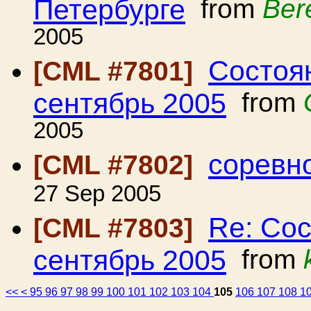
Петербурге
from
Ber
2005
Состоян
[CML #7801]
сентябрь 2005
from
2005
соревн
[CML #7802]
27 Sep 2005
Re: Сос
[CML #7803]
сентябрь 2005
from
<<
<
95
96
97
98
99
100
101
102
103
104
105
106
107
108
1