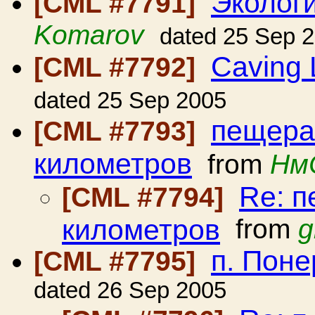
Эколог
[CML #7791]
Komarov
dated 25 Sep 
Caving 
[CML #7792]
dated 25 Sep 2005
пещера
[CML #7793]
километров
from
Нм
Re: п
[CML #7794]
километров
from
g
п. Поне
[CML #7795]
dated 26 Sep 2005