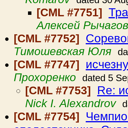
dated 30 Au
Тра
[CML #7751]
Алексей Рычаго
Соревов
[CML #7752]
Тимошевская Юля
da
исчезн
[CML #7747]
Прохоренко
dated 5 Se
Re: и
[CML #7753]
Nick I. Alexandrov
d
Чемпио
[CML #7754]