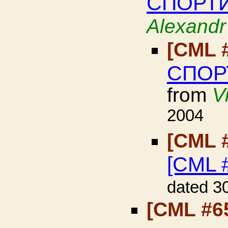
СПОРТИ
Alexandr
[CML 
СПОР
from
V
2004
[CML 
[CML #
dated 3
[CML #6