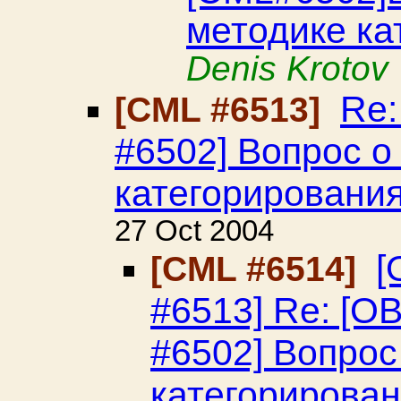
методике ка
Denis Krotov
Re
[CML #6513]
#6502] Вопрос о
категорировани
27 Oct 2004
[
[CML #6514]
#6513] Re: [
#6502] Вопрос
категорирова