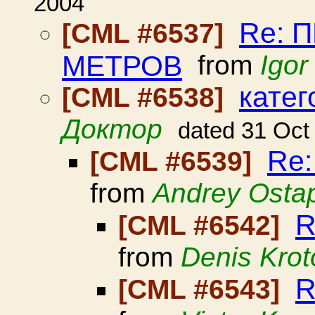
2004
Re: 
[CML #6537]
МЕТРОВ
from
Igor
кате
[CML #6538]
Доктор
dated 31 Oct
Re:
[CML #6539]
from
Andrey Osta
R
[CML #6542]
from
Denis Krot
R
[CML #6543]