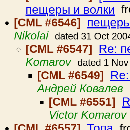
пещеры и волки
f
пещеры
[CML #6546]
Nikolai
dated 31 Oct 200
Re: п
[CML #6547]
Komarov
dated 1 Nov
Re:
[CML #6549]
Андрей Ковалев
R
[CML #6551]
Victor Komarov
Топа
[CML #6557]
fr