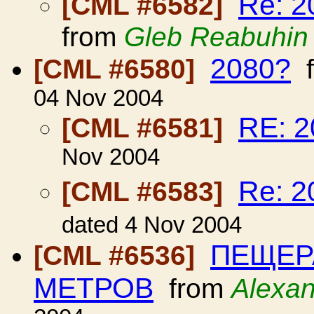
Re: 
[CML #6582]
from
Gleb Reabuhin
2080?
[CML #6580]
f
04 Nov 2004
RE: 2
[CML #6581]
Nov 2004
Re: 2
[CML #6583]
dated 4 Nov 2004
ПЕЩЕРА
[CML #6536]
МЕТРОВ
from
Alexan