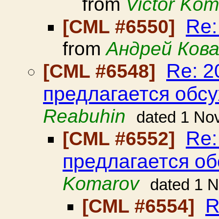
from
Victor Ko
Re:
[CML #6550]
from
Андрей Ков
Re: 
[CML #6548]
предлагается обс
Reabuhin
dated 1 No
Re:
[CML #6552]
предлагается об
Komarov
dated 1 
R
[CML #6554]