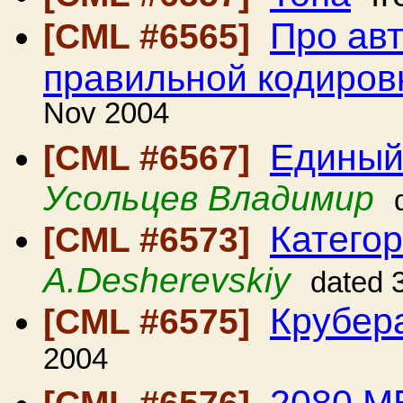
Про авт
[CML #6565]
правильной кодиров
Nov 2004
Единый
[CML #6567]
Усольцев Владимир
Катего
[CML #6573]
A.Desherevskiy
dated 
Крубер
[CML #6575]
2004