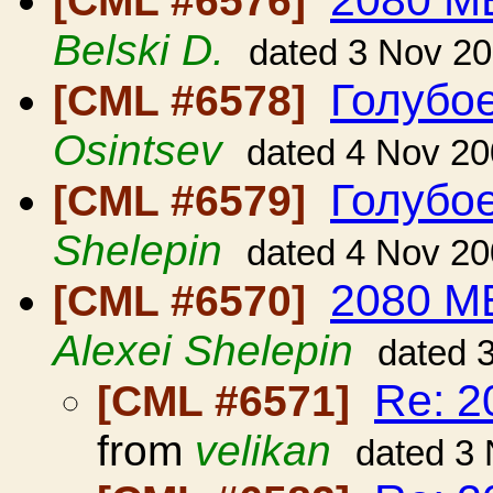
2080 М
[CML #6576]
Belski D.
dated 3 Nov 2
Голубое
[CML #6578]
Osintsev
dated 4 Nov 2
Голубое
[CML #6579]
Shelepin
dated 4 Nov 2
2080 М
[CML #6570]
Alexei Shelepin
dated 
Re: 
[CML #6571]
from
velikan
dated 3