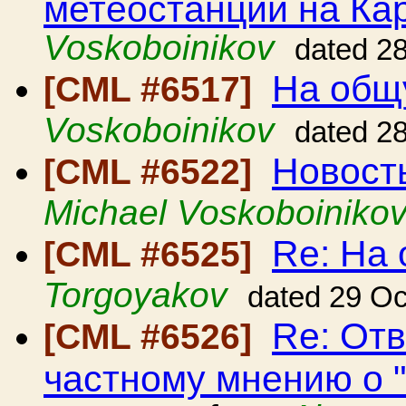
метеостанции на Ка
Voskoboinikov
dated 2
На общ
[CML #6517]
Voskoboinikov
dated 2
Новост
[CML #6522]
Michael Voskoboiniko
Re: На
[CML #6525]
Torgoyakov
dated 29 Oc
Re: От
[CML #6526]
частному мнению о "