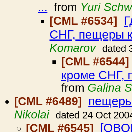
...
from
Yuri Schw
Г
[CML #6534]
СНГ, пещеры 
Komarov
dated 
[CML #6544
кроме СНГ, 
from
Galina S
пещеры
[CML #6489]
Nikolai
dated 24 Oct 200
[OBO
[CML #6545]