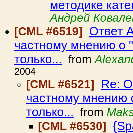
методике кат
Андрей Ковале
Ответ 
[CML #6519]
частному мнению о "
только...
from
Alexan
2004
Re: О
[CML #6521]
частному мнению о
только...
from
Maks
{Sp
[CML #6530]