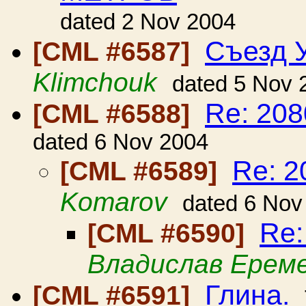
dated 2 Nov 2004
Съезд У
[CML #6587]
Klimchouk
dated 5 Nov 
Re: 20
[CML #6588]
dated 6 Nov 2004
Re: 
[CML #6589]
Komarov
dated 6 Nov
Re
[CML #6590]
Владислав Ерем
Глина.
[CML #6591]