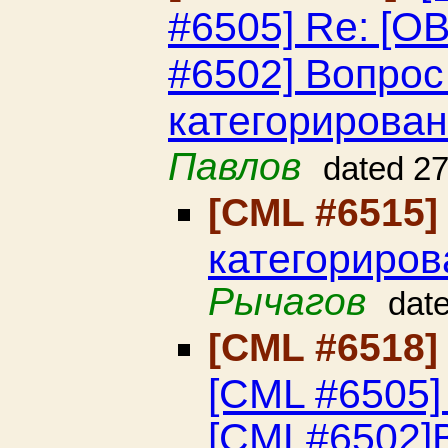
#6505] Re: [
#6502] Вопрос
категорирова
Павлов
dated 2
[CML #6515
категориро
Рычагов
dat
[CML #6518
[CML #6505
[CML#6502]