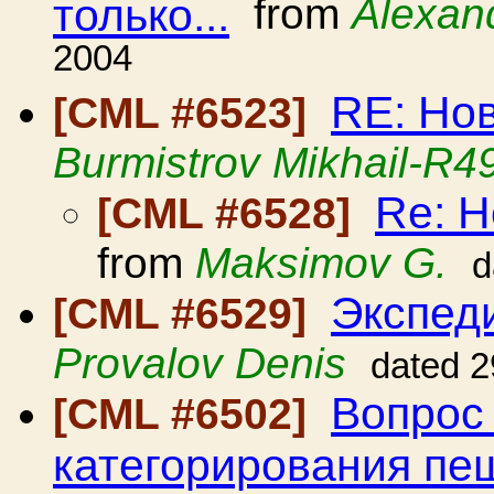
только...
from
Alexan
2004
RE: Но
[CML #6523]
Burmistrov Mikhail-R4
Re: Н
[CML #6528]
from
Maksimov G.
d
Экспед
[CML #6529]
Provalov Denis
dated 2
Вопрос
[CML #6502]
категорирования пе