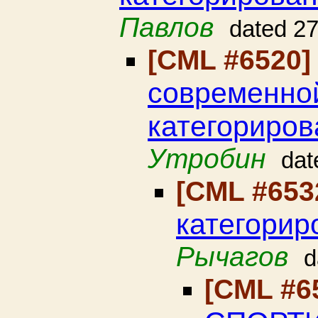
Павлов
dated 2
[CML #6520
современно
категориро
Утробин
dat
[CML #653
категорир
Рычагов
d
[CML #6