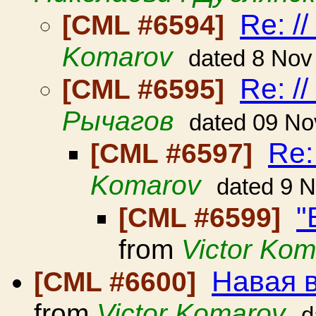
Re: /
[CML #6594]
Komarov
dated 8 Nov
Re: /
[CML #6595]
Рычагов
dated 09 No
Re:
[CML #6597]
Komarov
dated 9 
"
[CML #6599]
from
Victor Ko
Навая 
[CML #6600]
from
Victor Komarov
d