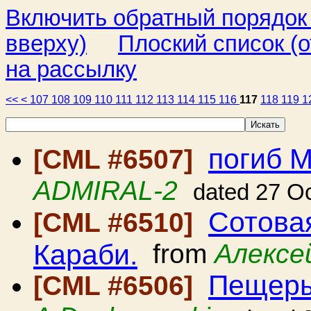
Включить обратный порядок
вверху)
Плоский список (о
на рассылку
<<
<
107
108
109
110
111
112
113
114
115
116
117
118
119
1
погиб 
[CML #6507]
ADMIRAL-2
dated 27 O
Сотовая
[CML #6510]
Караби.
from
Алексе
Пещеры 
[CML #6506]