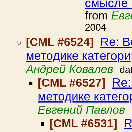
смысле 
from
Евг
2004
Re: В
[CML #6524]
методике категор
Андрей Ковалев
da
Re:
[CML #6527]
методике катег
Евгений Павлов
R
[CML #6531]