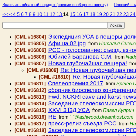
Включить обратный порядок (свежие сообщения вверху)
Плоский спи
<<
<
4
5
6
7
8
9
10
11
12
13
14
15
16
17
18
19
20
21
22
23
2
Экспедиция УСА в пещеры доли
[CML #16804]
Афиша 02.jpg
[CML #16805]
from
Наталья Сизико
РСС - голосование: съезд, взн
[CML #16806]
Юбилей Баранова С.М.
[CML #16808]
from
Nade
Новая глубочайшая пещера!
[CML #16807]
fr
Re: Новая глубочайшая пе
[CML #16809]
Re: Новая глубочайша
[CML #16810]
Спелеопремия 2017
[CML #16811]
from
Speleo U
сборник биоспелео конференц
[CML #16812]
Fwd: NCKRI cave and karst new
[CML #16813]
Заседание спелеокомиссии РГО
[CML #16814]
XХVI З'ЇЗД УСА
[CML #16815]
from
Павел Куприч
RE
[CML #16816]
from
" "@ashwood.dreamhost.com
пресс-релиз съезда РСС
[CML #16817]
from
На
Заседание спелеокомиссии РГО
[CML #16818]