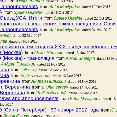
ине
from
Илья Агапов
dated 11 Oct 2017
s announcements
from
Bulat Mavlyudov
dated 12 Oct 2017
А
from
Speleo Ukraine
dated 15 Oct 2017
I Съезд УСА. Итоги
from
Speleo Ukraine
dated 22 Oct 2017
 карстолого-спелеологических совещаний в Сочи
s announcements
from
Bulat Mavlyudov
dated 04 Nov 2017
енко)
dated 23 Mar 2017
слав
dated 07 Nov 2017
-вызов на ежегодный ХXIX съезд спелеологов 
 (Москва)
from
Alexei Shelepin
dated 13 Nov 2017
(Москва) - трансляция
from
Alexei Shelepin
dated 13 No
m
Андрей Пильский
dated 11 Nov 2017
кина
from
zalessky
dated 12 Nov 2017
кина
from
Рыбка Евгений
dated 13 Nov 2017
еревкина
from
Андрей Пильский
dated 14 Nov 2017
п. Веревкина
from
sivuhin sergey
dated 14 Nov 2017
. Веревкина
from
Рыбка Евгений
dated 15 Nov 2017
 news and announcements
from
Bulat Mavlyudov
dated 16
Nov 2017
(Санкт-Петербург) - 30 ноября 2017 года
from
Юш
om
Дарья Юсова
dated 28 Nov 2017