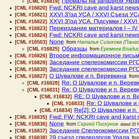
Провалы на западной Укра
[CML #16819]
Fwd: NCKRI cave and karst new
[CML #16820]
XХVI З'їзд УСА / XXVI Съезд УС
[CML #16821]
XXVI З'їзд УСА. Підсумки / XXV
[CML #16822]
Переиздание материалов I – IV
[CML #16823]
Fwd: NCKRI cave and karst new
[CML #16824]
None
[CML #16503]
from
Наталья Сизикова (Панас
Образцы
[CML #16825]
from
Еремеев Влади
Второе информационное письмо
[CML #16826]
Заседание спелеокомиссии РГО
[CML #16829]
Заседание спелеокомиссии РГО 
[CML #16830]
О Шувалове и п. Веревкина
[CML #16827]
fro
Re: О Шувалове и п. Верев
[CML #16828]
Re: О Шувалове и п. Верев
[CML #16831]
RE: О Шувалове и п. В
[CML #16832]
Re: О Шувалове и 
[CML #16833]
Re[2]: О Шувалове и п
[CML #16834]
Fwd: FW: NCKRI cave and karst
[CML #16835]
None
[CML #16836]
from
Сергей Пискунов
dated 20 
Заседание Спелеокомиссии РГО 
[CML #16837]
29 съезд спелеологов Урала
[CML #16838]
fr