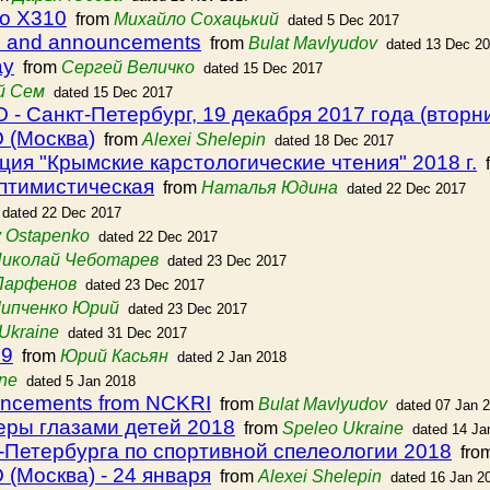
to X310
from
Михайло Сохацький
dated 5 Dec 2017
s and announcements
from
Bulat Mavlyudov
dated 13 Dec 2
ау
from
Сергей Величко
dated 15 Dec 2017
й Сем
dated 15 Dec 2017
- Санкт-Петербург, 19 декабря 2017 года (вторни
 (Москва)
from
Alexei Shelepin
dated 18 Dec 2017
ия "Крымские карстологические чтения" 2018 г.
f
птимистическая
from
Наталья Юдина
dated 22 Dec 2017
dated 22 Dec 2017
 Ostapenko
dated 22 Dec 2017
иколай Чеботарев
dated 23 Dec 2017
Парфенов
dated 23 Dec 2017
ипченко Юрий
dated 23 Dec 2017
Ukraine
dated 31 Dec 2017
19
from
Юрий Касьян
dated 2 Jan 2018
ine
dated 5 Jan 2018
uncements from NCKRI
from
Bulat Mavlyudov
dated 07 Jan 
еры глазами детей 2018
from
Speleo Ukraine
dated 14 Ja
-Петербурга по спортивной спелеологии 2018
fro
(Москва) - 24 января
from
Alexei Shelepin
dated 16 Jan 2