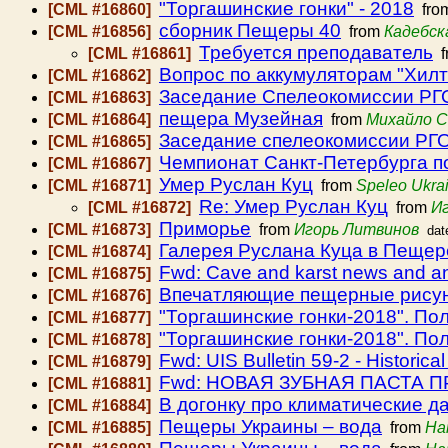
"Торгашинские гонки" - 2018
[CML #16860]
fro
сборник Пещеры 40
[CML #16856]
from
Кадебск
Требуется преподаватель
[CML #16861]
f
Вопрос по аккумуляторам "Хилт
[CML #16862]
Заседание Спелеокомиссии РГО 
[CML #16863]
пещера Музейная
[CML #16864]
from
Михайло С
Заседание спелеокомиссии РГО
[CML #16865]
Чемпионат Санкт-Петербурга п
[CML #16867]
Умер Руслан Куц
[CML #16871]
from
Speleo Ukra
Re: Умер Руслан Куц
[CML #16872]
from
И
Приморье
[CML #16873]
from
Игорь Литвинов
dat
Галерея Руслана Куца в Пещер
[CML #16874]
Fwd: Cave and karst news and 
[CML #16875]
Впечатляющие пещерные рису
[CML #16876]
"Торгашинские гонки-2018". По
[CML #16877]
"Торгашинские гонки-2018". По
[CML #16878]
Fwd: UIS Bulletin 59-2 - Historical
[CML #16879]
Fwd: НОВАЯ ЗУБНАЯ ПАСТА
[CML #16881]
В догонку про климатические д
[CML #16884]
Пещеры Украины – вода
[CML #16885]
from
На