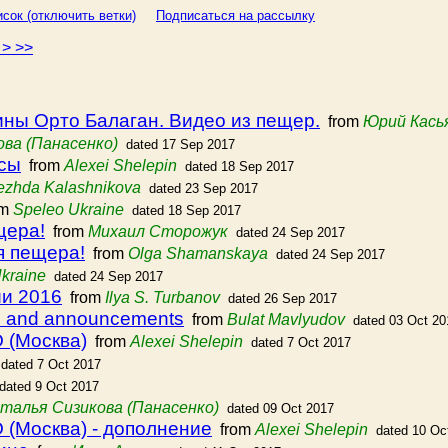
сок (отключить ветки)
Подписаться на рассылку
4
>
>>
ны Орто Балаган. Видео из пещер.
from
Юрий Кась
ва (Панасенко)
dated 17 Sep 2017
осы
from
Alexei Shelepin
dated 18 Sep 2017
zhda Kalashnikova
dated 23 Sep 2017
om
Speleo Ukraine
dated 18 Sep 2017
щера!
from
Михаил Сторожук
dated 24 Sep 2017
я пещера!
from
Olga Shamanskaya
dated 24 Sep 2017
kraine
dated 24 Sep 2017
ии 2016
from
Ilya S. Turbanov
dated 26 Sep 2017
s and announcements
from
Bulat Mavlyudov
dated 03 Oct 20
 (Москва)
from
Alexei Shelepin
dated 7 Oct 2017
dated 7 Oct 2017
dated 9 Oct 2017
талья Сизикова (Панасенко)
dated 09 Oct 2017
 (Москва) - дополнение
from
Alexei Shelepin
dated 10 Oc