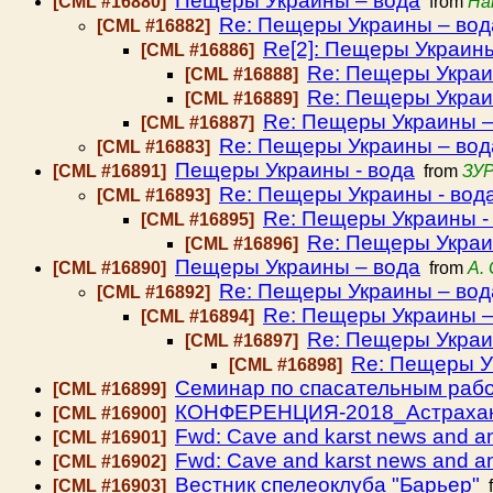
Пещеры Украины – вода
[CML #16880]
from
На
Re: Пещеры Украины – вод
[CML #16882]
Re[2]: Пещеры Украин
[CML #16886]
Re: Пещеры Украи
[CML #16888]
Re: Пещеры Украи
[CML #16889]
Re: Пещеры Украины –
[CML #16887]
Re: Пещеры Украины – вод
[CML #16883]
Пещеры Украины - вода
[CML #16891]
from
ЗУ
Re: Пещеры Украины - вод
[CML #16893]
Re: Пещеры Украины -
[CML #16895]
Re: Пещеры Украи
[CML #16896]
Пещеры Украины – вода
[CML #16890]
from
A.
Re: Пещеры Украины – вод
[CML #16892]
Re: Пещеры Украины –
[CML #16894]
Re: Пещеры Украи
[CML #16897]
Re: Пещеры У
[CML #16898]
Семинар по спасательным рабо
[CML #16899]
КОНФЕРЕНЦИЯ-2018_Астрахань
[CML #16900]
Fwd: Cave and karst news and 
[CML #16901]
Fwd: Cave and karst news and 
[CML #16902]
Вестник спелеоклуба "Барьер"
[CML #16903]
f