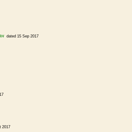
ян
dated 15 Sep 2017
17
t 2017