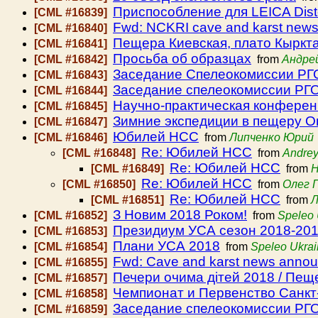
Приспособление для LEICA Dis
[CML #16839]
Fwd: NCKRI cave and karst new
[CML #16840]
Пещера Киевская, плато Кыркт
[CML #16841]
Просьба об образцах
[CML #16842]
from
Андре
Заседание Спелеокомиссии РГО 
[CML #16843]
Заседание спелеокомиссии РГО
[CML #16844]
Научно-практическая конференц
[CML #16845]
Зимние экспедиции в пещеру О
[CML #16847]
Юбилей НСС
[CML #16846]
from
Липченко Юрий
Re: Юбилей НСС
[CML #16848]
from
Andrey
Re: Юбилей НСС
[CML #16849]
from
Н
Re: Юбилей НСС
[CML #16850]
from
Олег 
Re: Юбилей НСС
[CML #16851]
from
Л
З Новим 2018 Роком!
[CML #16852]
from
Speleo 
Президиум УСА сезон 2018-20
[CML #16853]
Плани УСА 2018
[CML #16854]
from
Speleo Ukra
Fwd: Cave and karst news anno
[CML #16855]
Печери очима дітей 2018 / Пещ
[CML #16857]
Чемпионат и Первенство Санкт
[CML #16858]
Заседание спелеокомиссии РГО 
[CML #16859]