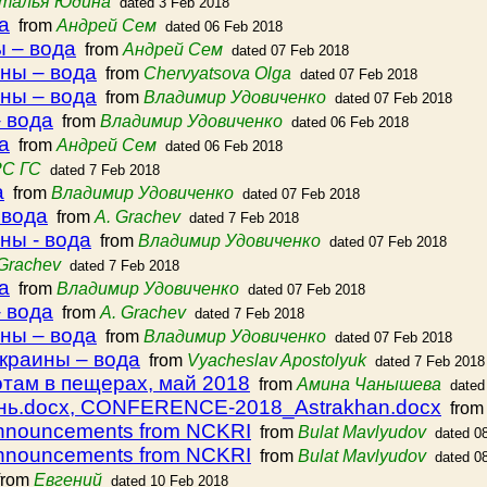
талья Юдина
dated 3 Feb 2018
а
from
Андрей Сем
dated 06 Feb 2018
ы – вода
from
Андрей Сем
dated 07 Feb 2018
ны – вода
from
Chervyatsova Olga
dated 07 Feb 2018
ны – вода
from
Владимир Удовиченко
dated 07 Feb 2018
 вода
from
Владимир Удовиченко
dated 06 Feb 2018
а
from
Андрей Сем
dated 06 Feb 2018
РС ГС
dated 7 Feb 2018
а
from
Владимир Удовиченко
dated 07 Feb 2018
 вода
from
A. Grachev
dated 7 Feb 2018
ны - вода
from
Владимир Удовиченко
dated 07 Feb 2018
 Grachev
dated 7 Feb 2018
а
from
Владимир Удовиченко
dated 07 Feb 2018
 вода
from
A. Grachev
dated 7 Feb 2018
ны – вода
from
Владимир Удовиченко
dated 07 Feb 2018
краины – вода
from
Vyacheslav Apostolyuk
dated 7 Feb 2018
там в пещерах, май 2018
from
Амина Чанышева
dated
.docx, CONFERENCE-2018_Astrakhan.docx
fro
announcements from NCKRI
from
Bulat Mavlyudov
dated 0
announcements from NCKRI
from
Bulat Mavlyudov
dated 0
rom
Евгений
dated 10 Feb 2018