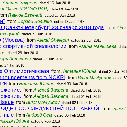
m
Андрей Закрепа
dated 16 Jan 2018
ая Ольга (ГИ УрО РАН)
dated 9 Jan 2018
rom
Павлов Евгений
dated 17 Jan 2018
и"
from
Сергей Величко
dated 18 Jan 2018
(Санкт-Петербург) 23 января 2018 года
from
Юшк
охацький
dated 21 Jan 2018
 (Москва)
from
Alexei Shelepin
dated 22 Jan 2018
о спортивной спелеологии
from
Амина Чанышева
date
ine
dated 26 Jan 2018
горь Литвинов
dated 27 Jan 2018
ed 27 Jan 2018
е Оптимистическая
from
Наталья Юдина
dated 27 Jan 20
announcements from NCKRI
from
Bulat Mavlyudov
dated 3
нки
from
Наталья Юдина
dated 30 Jan 2018
ложение.
from
Андрей Закрепа
dated 01 Feb 2018
ложение.
from
Андрей Закрепа
dated 01 Feb 2018
 Issue
from
Bulat Mavlyudov
dated 02 Feb 2018
 ПРИДЕТ СО СЛЕДУЮЩЕЙ ПОСТАВКОЙ
from
zalessk
анные
from
Андрей Сем
dated 06 Feb 2018
талья Юдина
dated 6 Feb 2018