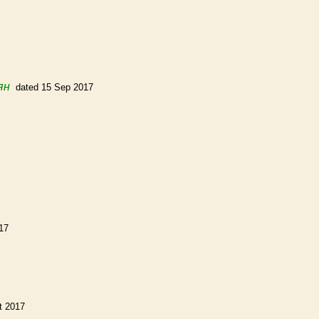
ян
dated 15 Sep 2017
17
t 2017