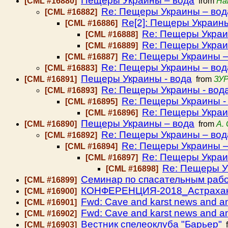
Пещеры Украины – вода
[CML #16880]
from
На
Re: Пещеры Украины – вод
[CML #16882]
Re[2]: Пещеры Украин
[CML #16886]
Re: Пещеры Украи
[CML #16888]
Re: Пещеры Украи
[CML #16889]
Re: Пещеры Украины –
[CML #16887]
Re: Пещеры Украины – вод
[CML #16883]
Пещеры Украины - вода
[CML #16891]
from
ЗУ
Re: Пещеры Украины - вод
[CML #16893]
Re: Пещеры Украины -
[CML #16895]
Re: Пещеры Украи
[CML #16896]
Пещеры Украины – вода
[CML #16890]
from
A.
Re: Пещеры Украины – вод
[CML #16892]
Re: Пещеры Украины –
[CML #16894]
Re: Пещеры Украи
[CML #16897]
Re: Пещеры У
[CML #16898]
Семинар по спасательным рабо
[CML #16899]
КОНФЕРЕНЦИЯ-2018_Астрахань
[CML #16900]
Fwd: Cave and karst news and 
[CML #16901]
Fwd: Cave and karst news and 
[CML #16902]
Вестник спелеоклуба "Барьер"
[CML #16903]
f