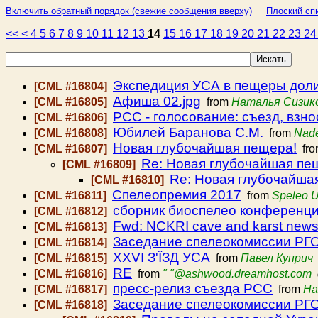
Включить обратный порядок (свежие сообщения вверху)
Плоский спи
<<
<
4
5
6
7
8
9
10
11
12
13
14
15
16
17
18
19
20
21
22
23
2
Экспедиция УСА в пещеры доли
[CML #16804]
Афиша 02.jpg
[CML #16805]
from
Наталья Сизико
РСС - голосование: съезд, взн
[CML #16806]
Юбилей Баранова С.М.
[CML #16808]
from
Nade
Новая глубочайшая пещера!
[CML #16807]
fr
Re: Новая глубочайшая пе
[CML #16809]
Re: Новая глубочайша
[CML #16810]
Спелеопремия 2017
[CML #16811]
from
Speleo U
сборник биоспелео конференц
[CML #16812]
Fwd: NCKRI cave and karst new
[CML #16813]
Заседание спелеокомиссии РГО
[CML #16814]
XХVI З'ЇЗД УСА
[CML #16815]
from
Павел Куприч
RE
[CML #16816]
from
" "@ashwood.dreamhost.com
пресс-релиз съезда РСС
[CML #16817]
from
На
Заседание спелеокомиссии РГО
[CML #16818]