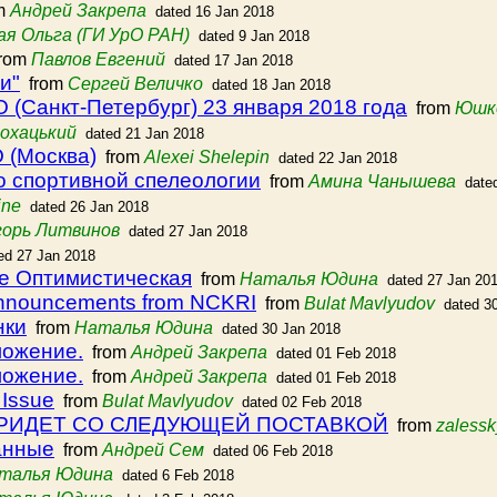
m
Андрей Закрепа
dated 16 Jan 2018
ая Ольга (ГИ УрО РАН)
dated 9 Jan 2018
rom
Павлов Евгений
dated 17 Jan 2018
и"
from
Сергей Величко
dated 18 Jan 2018
(Санкт-Петербург) 23 января 2018 года
from
Юшк
охацький
dated 21 Jan 2018
 (Москва)
from
Alexei Shelepin
dated 22 Jan 2018
о спортивной спелеологии
from
Амина Чанышева
date
ine
dated 26 Jan 2018
горь Литвинов
dated 27 Jan 2018
ed 27 Jan 2018
е Оптимистическая
from
Наталья Юдина
dated 27 Jan 20
announcements from NCKRI
from
Bulat Mavlyudov
dated 3
нки
from
Наталья Юдина
dated 30 Jan 2018
ложение.
from
Андрей Закрепа
dated 01 Feb 2018
ложение.
from
Андрей Закрепа
dated 01 Feb 2018
 Issue
from
Bulat Mavlyudov
dated 02 Feb 2018
 ПРИДЕТ СО СЛЕДУЮЩЕЙ ПОСТАВКОЙ
from
zalessk
анные
from
Андрей Сем
dated 06 Feb 2018
талья Юдина
dated 6 Feb 2018