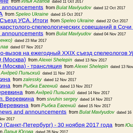
ине
from
Илья Агапов
dated 11 Oct 2017
s announcements
from
Bulat Mavlyudov
dated 12 Oct 2017
А
from
Speleo Ukraine
dated 15 Oct 2017
I Съезд УСА. Итоги
from
Speleo Ukraine
dated 22 Oct 2017
 карстолого-спелеологических совещаний в Сочи
s announcements
from
Bulat Mavlyudov
dated 04 Nov 2017
енко)
dated 23 Mar 2017
слав
dated 07 Nov 2017
-вызов на ежегодный ХXIX съезд спелеологов 
 (Москва)
from
Alexei Shelepin
dated 13 Nov 2017
(Москва) - трансляция
from
Alexei Shelepin
dated 13 No
m
Андрей Пильский
dated 11 Nov 2017
кина
from
zalessky
dated 12 Nov 2017
кина
from
Рыбка Евгений
dated 13 Nov 2017
еревкина
from
Андрей Пильский
dated 14 Nov 2017
п. Веревкина
from
sivuhin sergey
dated 14 Nov 2017
. Веревкина
from
Рыбка Евгений
dated 15 Nov 2017
 news and announcements
from
Bulat Mavlyudov
dated 16
Nov 2017
(Санкт-Петербург) - 30 ноября 2017 года
from
Юш
om
Дарья Юсова
dated 28 Nov 2017