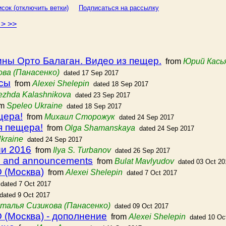
сок (отключить ветки)
Подписаться на рассылку
4
>
>>
ны Орто Балаган. Видео из пещер.
from
Юрий Кась
ва (Панасенко)
dated 17 Sep 2017
осы
from
Alexei Shelepin
dated 18 Sep 2017
zhda Kalashnikova
dated 23 Sep 2017
om
Speleo Ukraine
dated 18 Sep 2017
щера!
from
Михаил Сторожук
dated 24 Sep 2017
я пещера!
from
Olga Shamanskaya
dated 24 Sep 2017
kraine
dated 24 Sep 2017
ии 2016
from
Ilya S. Turbanov
dated 26 Sep 2017
s and announcements
from
Bulat Mavlyudov
dated 03 Oct 20
 (Москва)
from
Alexei Shelepin
dated 7 Oct 2017
dated 7 Oct 2017
dated 9 Oct 2017
талья Сизикова (Панасенко)
dated 09 Oct 2017
 (Москва) - дополнение
from
Alexei Shelepin
dated 10 Oc