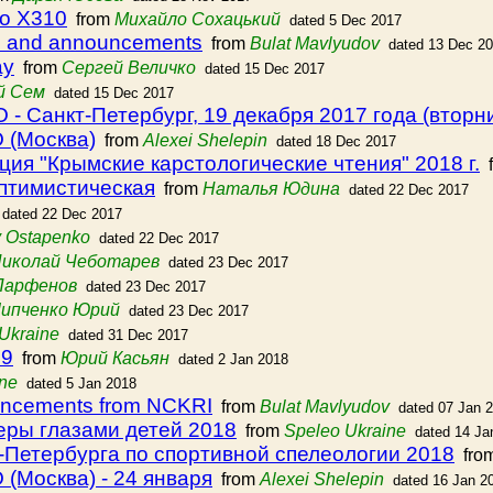
to X310
from
Михайло Сохацький
dated 5 Dec 2017
s and announcements
from
Bulat Mavlyudov
dated 13 Dec 2
ау
from
Сергей Величко
dated 15 Dec 2017
й Сем
dated 15 Dec 2017
- Санкт-Петербург, 19 декабря 2017 года (вторни
 (Москва)
from
Alexei Shelepin
dated 18 Dec 2017
ия "Крымские карстологические чтения" 2018 г.
f
птимистическая
from
Наталья Юдина
dated 22 Dec 2017
dated 22 Dec 2017
 Ostapenko
dated 22 Dec 2017
иколай Чеботарев
dated 23 Dec 2017
Парфенов
dated 23 Dec 2017
ипченко Юрий
dated 23 Dec 2017
Ukraine
dated 31 Dec 2017
19
from
Юрий Касьян
dated 2 Jan 2018
ine
dated 5 Jan 2018
uncements from NCKRI
from
Bulat Mavlyudov
dated 07 Jan 
еры глазами детей 2018
from
Speleo Ukraine
dated 14 Ja
-Петербурга по спортивной спелеологии 2018
fro
(Москва) - 24 января
from
Alexei Shelepin
dated 16 Jan 2