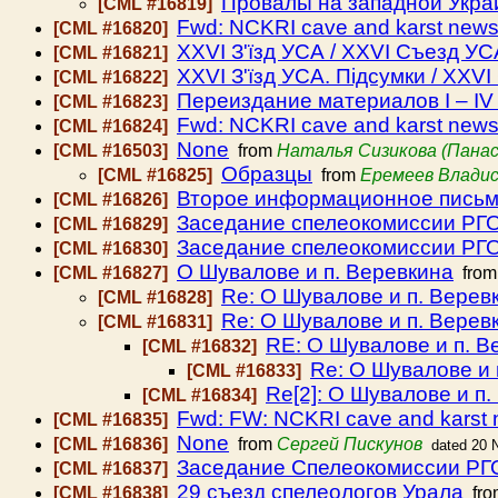
Провалы на западной Укра
[CML #16819]
Fwd: NCKRI cave and karst new
[CML #16820]
XХVI З'їзд УСА / XXVI Съезд УС
[CML #16821]
XXVI З'їзд УСА. Підсумки / XXV
[CML #16822]
Переиздание материалов I – IV
[CML #16823]
Fwd: NCKRI cave and karst new
[CML #16824]
None
[CML #16503]
from
Наталья Сизикова (Панас
Образцы
[CML #16825]
from
Еремеев Влади
Второе информационное письмо
[CML #16826]
Заседание спелеокомиссии РГО
[CML #16829]
Заседание спелеокомиссии РГО 
[CML #16830]
О Шувалове и п. Веревкина
[CML #16827]
fro
Re: О Шувалове и п. Верев
[CML #16828]
Re: О Шувалове и п. Верев
[CML #16831]
RE: О Шувалове и п. В
[CML #16832]
Re: О Шувалове и 
[CML #16833]
Re[2]: О Шувалове и п
[CML #16834]
Fwd: FW: NCKRI cave and karst
[CML #16835]
None
[CML #16836]
from
Сергей Пискунов
dated 20 
Заседание Спелеокомиссии РГО 
[CML #16837]
29 съезд спелеологов Урала
[CML #16838]
fr