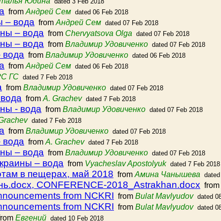
талья Юдина
dated 3 Feb 2018
а
from
Андрей Сем
dated 06 Feb 2018
ы – вода
from
Андрей Сем
dated 07 Feb 2018
ны – вода
from
Chervyatsova Olga
dated 07 Feb 2018
ны – вода
from
Владимир Удовиченко
dated 07 Feb 2018
 вода
from
Владимир Удовиченко
dated 06 Feb 2018
а
from
Андрей Сем
dated 06 Feb 2018
РС ГС
dated 7 Feb 2018
а
from
Владимир Удовиченко
dated 07 Feb 2018
 вода
from
A. Grachev
dated 7 Feb 2018
ны - вода
from
Владимир Удовиченко
dated 07 Feb 2018
 Grachev
dated 7 Feb 2018
а
from
Владимир Удовиченко
dated 07 Feb 2018
 вода
from
A. Grachev
dated 7 Feb 2018
ны – вода
from
Владимир Удовиченко
dated 07 Feb 2018
краины – вода
from
Vyacheslav Apostolyuk
dated 7 Feb 2018
там в пещерах, май 2018
from
Амина Чанышева
dated
.docx, CONFERENCE-2018_Astrakhan.docx
fro
announcements from NCKRI
from
Bulat Mavlyudov
dated 0
announcements from NCKRI
from
Bulat Mavlyudov
dated 0
rom
Евгений
dated 10 Feb 2018