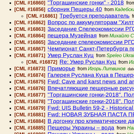
"Торгашинские гонки" - 2018
[CML #16860]
fro
сборник Пещеры 40
[CML #16856]
from
Кадебск
Требуется преподаватель
[CML #16861]
f
Вопрос по аккумуляторам "Хилт
[CML #16862]
Заседание Спелеокомиссии РГО 
[CML #16863]
пещера Музейная
[CML #16864]
from
Михайло С
Заседание спелеокомиссии РГО
[CML #16865]
Чемпионат Санкт-Петербурга п
[CML #16867]
Умер Руслан Куц
[CML #16871]
from
Speleo Ukra
Re: Умер Руслан Куц
[CML #16872]
from
И
Приморье
[CML #16873]
from
Игорь Литвинов
dat
Галерея Руслана Куца в Пещер
[CML #16874]
Fwd: Cave and karst news and 
[CML #16875]
Впечатляющие пещерные рису
[CML #16876]
"Торгашинские гонки-2018". По
[CML #16877]
"Торгашинские гонки-2018". По
[CML #16878]
Fwd: UIS Bulletin 59-2 - Historical
[CML #16879]
Fwd: НОВАЯ ЗУБНАЯ ПАСТА
[CML #16881]
В догонку про климатические д
[CML #16884]
Пещеры Украины – вода
[CML #16885]
from
На