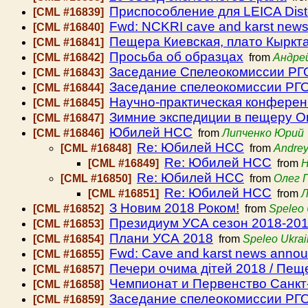
Приспособление для LEICA Dis
[CML #16839]
Fwd: NCKRI cave and karst new
[CML #16840]
Пещера Киевская, плато Кыркт
[CML #16841]
Просьба об образцах
[CML #16842]
from
Андре
Заседание Спелеокомиссии РГО 
[CML #16843]
Заседание спелеокомиссии РГО
[CML #16844]
Научно-практическая конференц
[CML #16845]
Зимние экспедиции в пещеру О
[CML #16847]
Юбилей НСС
[CML #16846]
from
Липченко Юрий
Re: Юбилей НСС
[CML #16848]
from
Andrey
Re: Юбилей НСС
[CML #16849]
from
Н
Re: Юбилей НСС
[CML #16850]
from
Олег 
Re: Юбилей НСС
[CML #16851]
from
Л
З Новим 2018 Роком!
[CML #16852]
from
Speleo 
Президиум УСА сезон 2018-20
[CML #16853]
Плани УСА 2018
[CML #16854]
from
Speleo Ukra
Fwd: Cave and karst news anno
[CML #16855]
Печери очима дітей 2018 / Пещ
[CML #16857]
Чемпионат и Первенство Санкт
[CML #16858]
Заседание спелеокомиссии РГО 
[CML #16859]