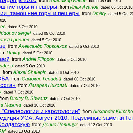
pagonija 2010
from
Владимир Ильин
dated 05 Oct 2010
ошние горы и пещеры
from
Илья Агапов
dated 05 Oct 2010
рии_тамошние горы и пещеры
from
Dmitry
dated 5 Oct 2
2010
нев
dated 5 Oct 2010
iridonov sergei
dated 05 Oct 2010
авел Гриднев
dated 5 Oct 2010
уве
from
Александр Торгояков
dated 5 Oct 2010
rom
Dmitry
dated 5 Oct 2010
уве?
from
Andrei Filippov
dated 5 Oct 2010
риднев
dated 5 Oct 2010
О
from
Alexei Shelepin
dated 6 Oct 2010
ОБА
from
Самохин Генадий
dated 06 Oct 2010
тостан
from
Лазарев Николай
dated 7 Oct 2010
y
dated 7 Oct 2010
from
Dmitry B. Shwartz
dated 7 Oct 2010
а Мазина
dated 10 Oct 2010
 "Спелеологии и карстологии"
from
Alexander Klimch
едиция УСА, Август 2010. Подземные заметки Г
Солдатскую
from
Денис Полищук
dated 12 Oct 2010
AM
dated 13 Oct 2010