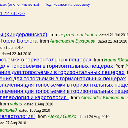
сок (отключить ветки)
Подписаться на рассылку
71
72
73
>
>>
 (Киндерлинская)
from
сергей ronaldinho
dated 21 Jul 201
 Горло Барлога
from
Анастасия Бухарова
dated 21 Jul 2010
ed 21 Jul 2010
dated 22 Jul 2010
осъемки в горизонтальных пещерах
from
Ната Юди
 для топосъемки в горизонтальных пещерах
from
И
ения для топосъемки в горизонтальных пещерах
f
ения для топосъемки в горизонтальных пещерах
значения для топосъемки в горизонтальных пещ
значения для топосъемки в горизонтальных пещ
пелеология и карстология"
from
Alexander Klimchouk
from
yukas
dated 1 Aug 2010
вестный
dated 18 Aug 2010
пелестология"
from
Alexey Gunko
dated 24 Aug 2010
ted 27 Aug 2010