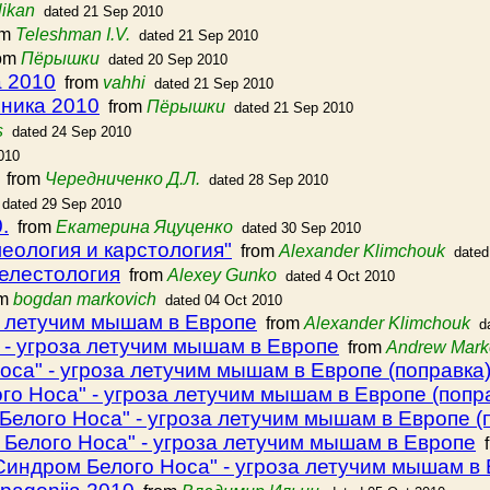
likan
dated 21 Sep 2010
om
Teleshman I.V.
dated 21 Sep 2010
om
Пёрышки
dated 20 Sep 2010
а 2010
from
vahhi
dated 21 Sep 2010
хника 2010
from
Пёрышки
dated 21 Sep 2010
s
dated 24 Sep 2010
010
from
Чередниченко Д.Л.
dated 28 Sep 2010
dated 29 Sep 2010
.
from
Екатерина Яцуценко
dated 30 Sep 2010
еология и карстология"
from
Alexander Klimchouk
dated
елестология
from
Alexey Gunko
dated 4 Oct 2010
om
bogdan markovich
dated 04 Oct 2010
а летучим мышам в Европе
from
Alexander Klimchouk
d
 - угроза летучим мышам в Европе
from
Andrew Mar
оса" - угроза летучим мышам в Европе (поправка
го Носа" - угроза летучим мышам в Европе (попр
Белого Носа" - угроза летучим мышам в Европе (
Белого Носа" - угроза летучим мышам в Европе
f
Синдром Белого Носа" - угроза летучим мышам в