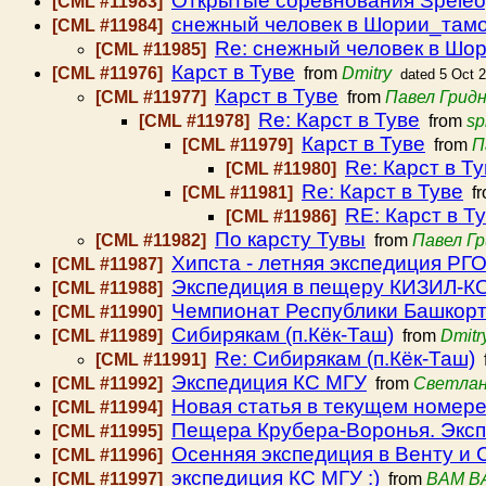
Открытые соревнования Speleo
[CML #11983]
снежный человек в Шории_там
[CML #11984]
Re: снежный человек в Шо
[CML #11985]
Карст в Туве
[CML #11976]
from
Dmitry
dated 5 Oct 
Карст в Туве
[CML #11977]
from
Павел Грид
Re: Карст в Туве
[CML #11978]
from
sp
Карст в Туве
[CML #11979]
from
П
Re: Карст в Т
[CML #11980]
Re: Карст в Туве
[CML #11981]
f
RE: Карст в Т
[CML #11986]
По карсту Тувы
[CML #11982]
from
Павел Г
Хипста - летняя экспедиция РГ
[CML #11987]
Экспедиция в пещеру КИЗИЛ-К
[CML #11988]
Чемпионат Республики Башкор
[CML #11990]
Сибирякам (п.Кёк-Таш)
[CML #11989]
from
Dmitr
Re: Сибирякам (п.Кёк-Таш)
[CML #11991]
Экспедиция КС МГУ
[CML #11992]
from
Светлан
Новая статья в текущем номере
[CML #11994]
Пещера Крубера-Воронья. Эксп
[CML #11995]
Осенняя экспедиция в Венту и 
[CML #11996]
экспедиция КС МГУ :)
[CML #11997]
from
BAM B