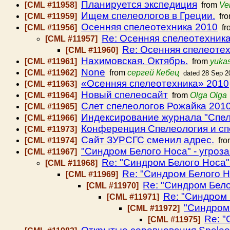
Планируется экспедиция
[CML #11958]
from
Ve
Ищем спелеологов в Греции.
[CML #11959]
fr
Осенняя спелеотехника 2010
[CML #11956]
fr
Re: Осенняя спелеотехник
[CML #11957]
Re: Осенняя спелеоте
[CML #11960]
Нахимовская. Октябрь.
[CML #11961]
from
yuka
None
[CML #11962]
from
сергей Кебец
dated 28 Sep 2
«Осенняя спелеотехника» 2010
[CML #11963]
Новый спелеосайт
[CML #11964]
from
Olga Olga
Слет спелеологов Рожайка 2010
[CML #11965]
Индексирование журнала "Спел
[CML #11966]
Конференция Спелеология и сп
[CML #11973]
Сайт ЗУРСГС сменил адрес.
[CML #11974]
fr
"Синдром Белого Носа" - угроз
[CML #11967]
Re: "Синдром Белого Носа"
[CML #11968]
Re: "Синдром Белого Н
[CML #11969]
Re: "Синдром Бело
[CML #11970]
Re: "Синдром 
[CML #11971]
"Синдром 
[CML #11972]
Re: "
[CML #11975]