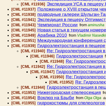
Экспедиция УСА в пещеру 
[CML #11936]
Положение о XVIII открытом че
[CML #11937]
подводные галереи Шульган-Т
[CML #11938]
Экспедиция в пещеру Оптимист
[CML #11941]
Чемпионат России
[CML #11943]
from
aminusha
Новая статья в текущем номере
[CML #11945]
Арабика 2010
[CML #11949]
from
Vladimir Nasedk
Международная конференция сп
[CML #11951]
Гидроэлектростанция в пещере
[CML #11939]
Re: Гидроэлектростанция 
[CML #11940]
Гидроэлектростанция
[CML #11946]
f
Re: Гидроэлектро
[CML #11948]
Re: Гидроэлектростанция 
[CML #11942]
Гидроэлектростанция и
[CML #11947]
Re: Гидроэлектрос
[CML #11950]
Re: Гидроэле
[CML #11952]
Гидроэлектростанция в пе
[CML #11944]
Нижегородская спелеосекция
[CML #11953]
fr
Воклюз на Бзыби
[CML #11954]
from
Olga Olga
d
гидрокостюмы для спелеологов
[CML #11955]