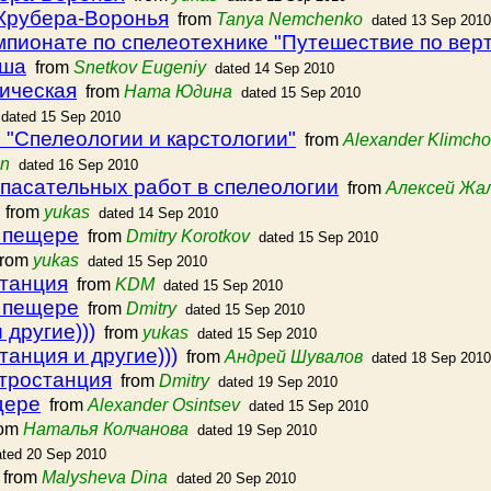
Крубера-Воронья
from
Tanya Nemchenko
dated 13 Sep 2010
мпионате по спелеотехнике "Путешествие по вер
аша
from
Snetkov Eugeniy
dated 14 Sep 2010
ическая
from
Ната Юдина
dated 15 Sep 2010
dated 15 Sep 2010
 "Спелеологии и карстологии"
from
Alexander Klimch
in
dated 16 Sep 2010
асательных работ в спелеологии
from
Алексей Жа
from
yukas
dated 14 Sep 2010
в пещере
from
Dmitry Korotkov
dated 15 Sep 2010
rom
yukas
dated 15 Sep 2010
станция
from
KDM
dated 15 Sep 2010
в пещере
from
Dmitry
dated 15 Sep 2010
 другие)))
from
yukas
dated 15 Sep 2010
танция и другие)))
from
Андрей Шувалов
dated 18 Sep 2010
ктростанция
from
Dmitry
dated 19 Sep 2010
щере
from
Alexander Osintsev
dated 15 Sep 2010
om
Наталья Колчанова
dated 19 Sep 2010
ated 20 Sep 2010
from
Malysheva Dina
dated 20 Sep 2010