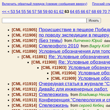
Включить обратный порядок (свежие сообщения вверху)
Плоский спи
<<
<
53
54
55
56
57
58
59
60
61
62
63
64
65
66
67
68
69
70
Происшествие в пещере Победы
[CML #11905]
по поводу экспедиции в пещеру
[CML #11906]
(Без темы)
[CML #11907]
from
Липченко Юрий
dat
Спелеофото 2010
[CML #11908]
from
Bagriy Kirill
Условные обозначения для топ
[CML #11890]
Re: Условные обозначения
[CML #11891]
Re: Условные обознач
[CML #11900]
Условные обознач
[CML #11903]
Условные обо
[CML #11904]
Условные обо
[CML #11909]
Очередная статья в журнале "С
[CML #11910]
Дивайс для инженерных работ.
[CML #11911]
Спелеожизнь
[CML #11912]
from
Владимир Неиз
Конференция "Спелеология и с
[CML #11913]
Спелеожизнь
[CML #11914]
from
сергей Кебец
da