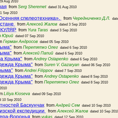
29 Aug 2010
ная
from
Serg Sheremet
dated 31 Aug 2010
01 Sep 2010
Осенняя спелеотехника».
from
Чередниченко Д.Л.
dat
зстане
from
Алексей Жалов
dated 3 Sep 2010
РКУЛЯР
from
Yura Taras
dated 3 Sep 2010
в Юрий
dated 07 Sep 2010
om
Герман Андросов
dated 05 Sep 2010
рыма"
from
Перетятко Олег
dated 6 Sep 2010
рыма"
from
Алексей Папий
dated 6 Sep 2010
да Крыма"
from
Andrey Ostapenko
dated 6 Sep 2010
адежда Крыма"
from
Suren V. Gazaryan
dated 06 Sep 2010
рыма"
from
Andrei Filippov
dated 7 Sep 2010
адежда Крыма"
from
Andrey Ostapenko
dated 8 Sep 2010
адежда Крыма"
from
Перетятко Олег
dated 8 Sep 2010
 2010
om
Liliya Kioseva
dated 09 Sep 2010
d 10 Sep 2010
тностей Баскунчак
from
Андрей Сем
dated 10 Sep 2010
гизской експедиции
from
Алексей Жалов
dated 10 Sep 201
бера-Воронья
from
yukas
dated 12 Sep 2010