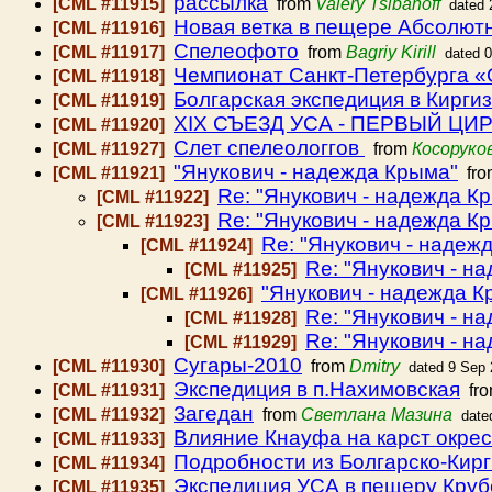
рассылка
[CML #11915]
from
Valery Tsibanoff
dated 
Новая ветка в пещере Абсолют
[CML #11916]
Спелеофото
[CML #11917]
from
Bagriy Kirill
dated 
Чемпионат Санкт-Петербурга «
[CML #11918]
Болгарская экспедиция в Кирги
[CML #11919]
ХІХ СЪЕЗД УСА - ПЕРВЫЙ ЦИ
[CML #11920]
Слет спелеологгов
[CML #11927]
from
Косоруко
"Янукович - надежда Крыма"
[CML #11921]
fr
Re: "Янукович - надежда К
[CML #11922]
Re: "Янукович - надежда К
[CML #11923]
Re: "Янукович - надеж
[CML #11924]
Re: "Янукович - н
[CML #11925]
"Янукович - надежда К
[CML #11926]
Re: "Янукович - н
[CML #11928]
Re: "Янукович - н
[CML #11929]
Сугары-2010
[CML #11930]
from
Dmitry
dated 9 Sep
Экспедиция в п.Нахимовская
[CML #11931]
fr
Загедан
[CML #11932]
from
Светлана Мазина
date
Влияние Кнауфа на карст окрес
[CML #11933]
Подробности из Болгарско-Кир
[CML #11934]
Экспедиция УСА в пещеру Кру
[CML #11935]