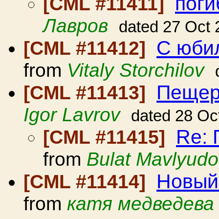
поги
[CML #11411]
Лавров
dated 27 Oct 
С юби
[CML #11412]
from
Vitaly Storchilov
Пещер
[CML #11413]
Igor Lavrov
dated 28 Oc
Re:
[CML #11415]
from
Bulat Mavlyudo
Новый
[CML #11414]
from
катя медведева