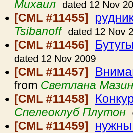
Михаил
dated 12 Nov 2
рудник
[CML #11455]
Tsibanoff
dated 12 Nov 
Бутугы
[CML #11456]
dated 12 Nov 2009
Внима
[CML #11457]
from
Светлана Мази
Конку
[CML #11458]
Спелеоклуб Плутон
нужны
[CML #11459]