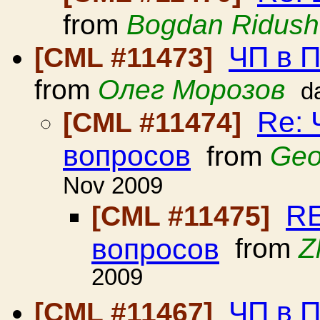
from
Bogdan Ridush
ЧП в П
[CML #11473]
from
Олег Морозов
d
Re: 
[CML #11474]
вопросов
from
Geo
Nov 2009
RE
[CML #11475]
вопросов
from
Z
2009
ЧП в 
[CML #11467]