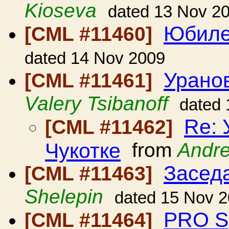
Kioseva
dated 13 Nov 2
Юбил
[CML #11460]
dated 14 Nov 2009
Уранов
[CML #11461]
Valery Tsibanoff
dated
Re: 
[CML #11462]
Чукотке
from
Andr
Засед
[CML #11463]
Shelepin
dated 15 Nov 
PRO S
[CML #11464]