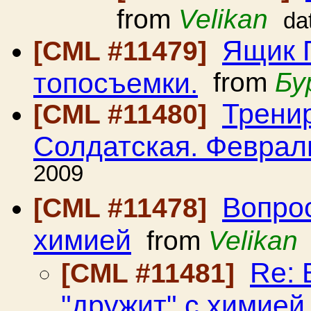
from
Velikan
da
Ящик 
[CML #11479]
топосъемки.
from
Бу
Трени
[CML #11480]
Солдатская. Феврал
2009
Вопрос
[CML #11478]
химией
from
Velikan
Re: 
[CML #11481]
"дружит" с химией