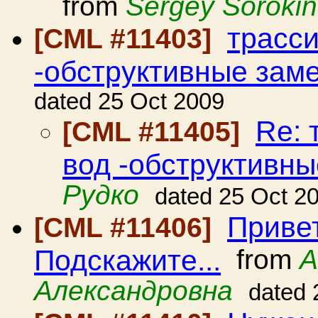
from
Sergey Sorokin
трасс
[CML #11403]
-обструктивные зам
dated 25 Oct 2009
Re: 
[CML #11405]
вод -обструктивны
Рудко
dated 25 Oct 2
Приве
[CML #11406]
Подскажите...
from
А
Александровна
dated 