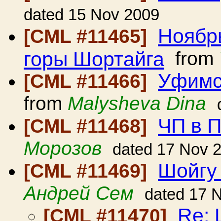
dated 15 Nov 2009
Ноябр
[CML #11465]
горы Шортайга
from
Уфимс
[CML #11466]
from
Malysheva Dina
ЧП в 
[CML #11468]
Морозов
dated 17 Nov 
Шойгу 
[CML #11469]
Андрей Сем
dated 17 
Re: 
[CML #11470]