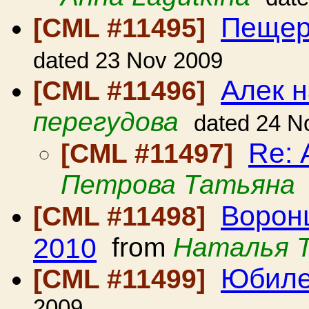
Пещер
[CML #11495]
dated 23 Nov 2009
Алек н
[CML #11496]
перегудова
dated 24 N
Re: 
[CML #11497]
Петрова Татьяна
Ворон
[CML #11498]
2010
from
Наталья 
Юбил
[CML #11499]