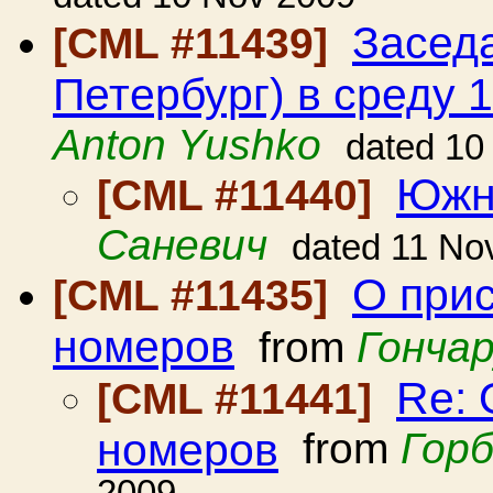
Засед
[CML #11439]
Петербург) в среду 1
Anton Yushko
dated 10
Южн
[CML #11440]
Саневич
dated 11 No
О при
[CML #11435]
номеров
from
Гончар
Re: 
[CML #11441]
номеров
from
Горб