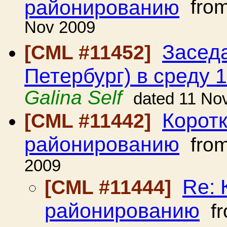
районированию
fro
Nov 2009
Засед
[CML #11452]
Петербург) в среду 1
Galina Self
dated 11 No
Коротк
[CML #11442]
районированию
fro
2009
Re: 
[CML #11444]
районированию
f