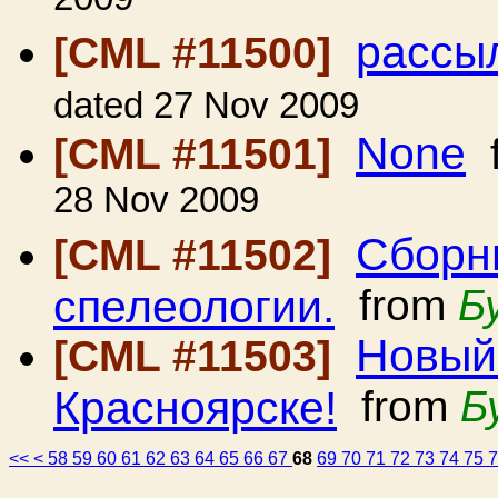
2009
рассы
[CML #11500]
dated 27 Nov 2009
None
[CML #11501]
f
28 Nov 2009
Сборни
[CML #11502]
спелеологии.
from
Б
Новый
[CML #11503]
Красноярске!
from
Б
<<
<
58
59
60
61
62
63
64
65
66
67
68
69
70
71
72
73
74
75