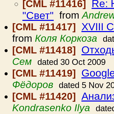
Re:
[CML #11416]
"Свет"
from
Andre
XVIII 
[CML #11417]
from
Коля Коркоза
da
Отход
[CML #11418]
Сем
dated 30 Oct 2009
Googl
[CML #11419]
Фёдоров
dated 5 Nov 2
Анали
[CML #11420]
Kondrasenko Ilya
date