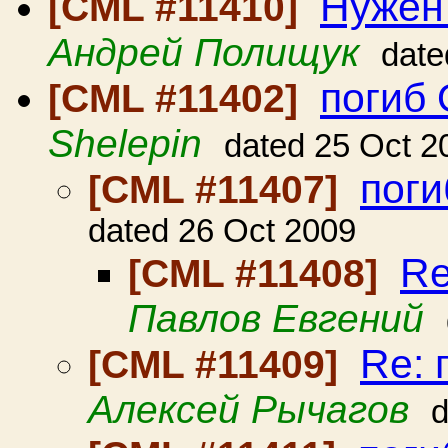
Нужен
[CML #11410]
Андрей Полищук
date
погиб 
[CML #11402]
Shelepin
dated 25 Oct 2
поги
[CML #11407]
dated 26 Oct 2009
Re
[CML #11408]
Павлов Евгений
Re: 
[CML #11409]
Алексей Рычагов
d