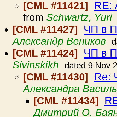
RE: 
[CML #11421]
from
Schwartz, Yuri
ЧП в 
[CML #11427]
Александр Веников
d
ЧП в 
[CML #11424]
Sivinskikh
dated 9 Nov 
Re: 
[CML #11430]
Александра Васил
RE
[CML #11434]
Дмитрий О. Бая