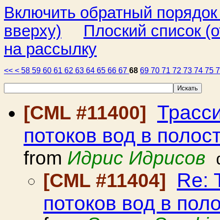
Включить обратный порядок
вверху)
Плоский список (о
на рассылку
<<
<
58
59
60
61
62
63
64
65
66
67
68
69
70
71
72
73
74
75
Трасс
[CML #11400]
потоков вод в полос
from
Идрис Идрисов
Re: 
[CML #11404]
потоков вод в пол