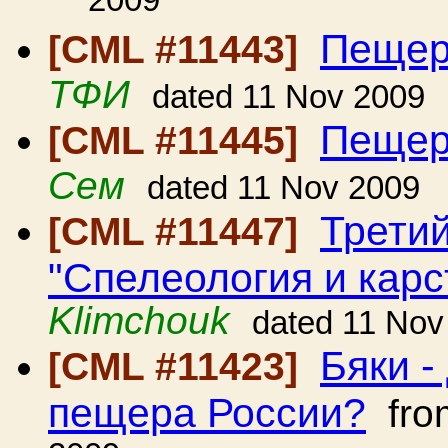
2009
Пещер
[CML #11443]
ТФИ
dated 11 Nov 2009
Пещер
[CML #11445]
Сем
dated 11 Nov 2009
Трети
[CML #11447]
"Спелеология и карс
Klimchouk
dated 11 Nov
Бяки -
[CML #11423]
пещера России?
fr