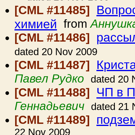
Вопрос
[CML #11485]
химией
from
Аннушк
рассы
[CML #11486]
dated 20 Nov 2009
Криста
[CML #11487]
Павел Рудко
dated 20 
ЧП в 
[CML #11488]
Геннадьевич
dated 21 
подзе
[CML #11489]
22 Nov 2009