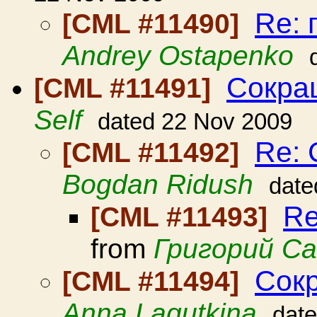
Re: 
[CML #11490]
Andrey Ostapenko
Сокра
[CML #11491]
Self
dated 22 Nov 2009
Re: 
[CML #11492]
Bogdan Ridush
date
Re
[CML #11493]
from
Григорий Са
Сокр
[CML #11494]
Anna Lagutkina
dat