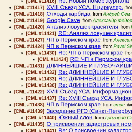
Re: Новый номер журнала 
[CML #11416]
XVIII Съезд УСА. II циркуляр.
[CML #11417]
fr
Отходы карбида
[CML #11418]
from
Андрей Сем
Google Cave
[CML #11419]
from
Александр Фёдо
Анализ ловушек красителя
[CML #11420]
from
RE: Анализ ловушек красит
[CML #11421]
ЧП в Пермском крае
[CML #11427]
from
Алексан
ЧП в Пермском крае
[CML #11424]
from
Pavel Si
Re: ЧП в Пермском крае
[CML #11430]
fr
RE: ЧП в Пермском кр
[CML #11434]
ДЛИННЕЙШИЕ И ГЛУБОЧАЙШ
[CML #11431]
Re: ДЛИННЕЙШИЕ И ГЛУ
[CML #11432]
Re: ДЛИННЕЙШИЕ И ГЛУ
[CML #11433]
Re: ДЛИННЕЙШИЕ И ГЛУ
[CML #11436]
XVIII Съезд УСА. Информацио
[CML #11422]
Re: XVIII Съезд УСА. Инф
[CML #11437]
ЧП в Пермском крае
[CML #11438]
from
стас
da
Заседание РГО (Санкт-Петербург
[CML #11439]
Южный слон
[CML #11440]
from
Григорий С
О присвоении кадастровых ном
[CML #11435]
Re: О присвоении кадастр
[CML #11441]