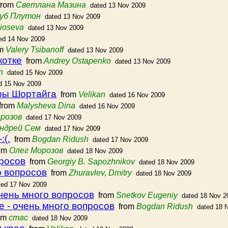
rom
Светлана Мазина
dated 13 Nov 2009
уб Плутон
dated 13 Nov 2009
Kioseva
dated 13 Nov 2009
ed 14 Nov 2009
om
Valery Tsibanoff
dated 13 Nov 2009
котке
from
Andrey Ostapenko
dated 13 Nov 2009
n
dated 15 Nov 2009
d 15 Nov 2009
оры Шортайга
from
Velikan
dated 16 Nov 2009
from
Malysheva Dina
dated 16 Nov 2009
розов
dated 17 Nov 2009
ндрей Сем
dated 17 Nov 2009
:(.
from
Bogdan Ridush
dated 17 Nov 2009
om
Олег Морозов
dated 18 Nov 2009
просов
from
Georgiy B. Sapozhnikov
dated 18 Nov 2009
о вопросов
from
Zhuravlev, Dmitry
dated 18 Nov 2009
ted 17 Nov 2009
очень много вопросов
from
Snetkov Eugeniy
dated 18 Nov 2
е - очень много вопросов
from
Bogdan Ridush
dated 18 
om
стас
dated 18 Nov 2009