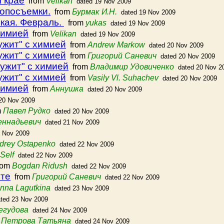
 крае
from
Velikan
dated 19 Nov 2009
опосъемки.
from
Бурмак И.Н.
dated 19 Nov 2009
кая. Февраль.
from
yukas
dated 19 Nov 2009
 химией
from
Velikan
dated 19 Nov 2009
ружит" с химией
from
Andrew Markow
dated 20 Nov 2009
ружит" с химией
from
Григорий Саневич
dated 20 Nov 2009
ружит" с химией
from
Владимир Удовиченко
dated 20 Nov 2
ружит" с химией
from
Vasily Vl. Suhachev
dated 20 Nov 2009
 химией
from
Аннушка
dated 20 Nov 2009
20 Nov 2009
m
Павел Рудко
dated 20 Nov 2009
еннадьевич
dated 21 Nov 2009
2 Nov 2009
drey Ostapenko
dated 22 Nov 2009
Self
dated 22 Nov 2009
rom
Bogdan Ridush
dated 22 Nov 2009
рте
from
Григорий Саневич
dated 22 Nov 2009
nna Lagutkina
dated 23 Nov 2009
ted 23 Nov 2009
егудова
dated 24 Nov 2009
m
Петрова Татьяна
dated 24 Nov 2009