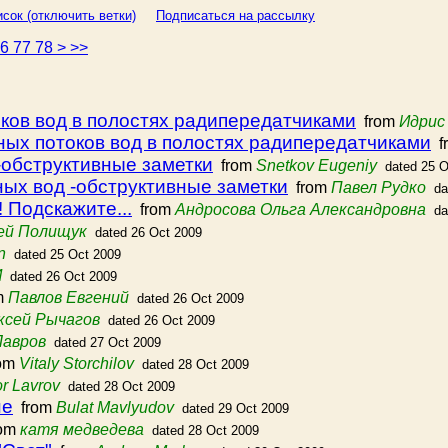
сок (отключить ветки)
Подписаться на рассылку
76
77
78
>
>>
ков вод в полостях радипередатчиками
from
Идрис
ных потоков вод в полостях радипередатчиками
f
-обструктивные заметки
from
Snetkov Eugeniy
dated 25 O
ых вод -обструктивные заметки
from
Павел Рудко
da
 Подскажите...
from
Андросова Ольга Александровна
da
ей Полищук
dated 26 Oct 2009
n
dated 25 Oct 2009
И
dated 26 Oct 2009
m
Павлов Евгений
dated 26 Oct 2009
ксей Рычагов
dated 26 Oct 2009
Лавров
dated 27 Oct 2009
om
Vitaly Storchilov
dated 28 Oct 2009
or Lavrov
dated 28 Oct 2009
не
from
Bulat Mavlyudov
dated 29 Oct 2009
om
катя медведева
dated 28 Oct 2009