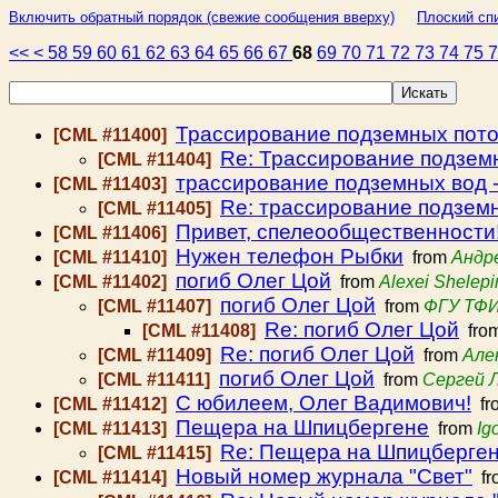
Включить обратный порядок (свежие сообщения вверху)
Плоский спи
<<
<
58
59
60
61
62
63
64
65
66
67
68
69
70
71
72
73
74
75
Трассирование подземных пото
[CML #11400]
Re: Трассирование подзем
[CML #11404]
трассирование подземных вод 
[CML #11403]
Re: трассирование подземн
[CML #11405]
Привет, спелеообщественности!
[CML #11406]
Нужен телефон Рыбки
[CML #11410]
from
Андр
погиб Олег Цой
[CML #11402]
from
Alexei Shelepi
погиб Олег Цой
[CML #11407]
from
ФГУ ТФ
Re: погиб Олег Цой
[CML #11408]
fro
Re: погиб Олег Цой
[CML #11409]
from
Але
погиб Олег Цой
[CML #11411]
from
Сергей 
С юбилеем, Олег Вадимович!
[CML #11412]
fr
Пещера на Шпицбергене
[CML #11413]
from
Ig
Re: Пещера на Шпицберге
[CML #11415]
Новый номер журнала "Свет"
[CML #11414]
fr