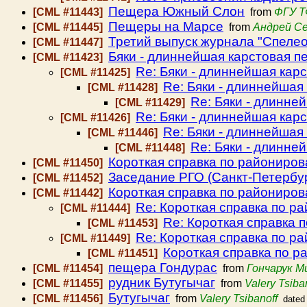
Пещера Южный Слон
[CML #11443]
from
ФГУ 
Пещеры на Марсе
[CML #11445]
from
Андрей С
Третий выпуск журнала "Спелео
[CML #11447]
Бяки - длиннейшая карстовая 
[CML #11423]
Re: Бяки - длиннейшая кар
[CML #11425]
Re: Бяки - длиннейшая
[CML #11428]
Re: Бяки - длинне
[CML #11429]
Re: Бяки - длиннейшая кар
[CML #11426]
Re: Бяки - длиннейшая
[CML #11446]
Re: Бяки - длинне
[CML #11448]
Короткая справка по райониро
[CML #11450]
Заседание РГО (Санкт-Петербург
[CML #11452]
Короткая справка по райониро
[CML #11442]
Re: Короткая справка по р
[CML #11444]
Re: Короткая справка 
[CML #11453]
Re: Короткая справка по р
[CML #11449]
Короткая справка по 
[CML #11451]
пещера Гондурас
[CML #11454]
from
Гончарук М
рудник Бутугычаг
[CML #11455]
from
Valery Tsiba
Бутугычаг
[CML #11456]
from
Valery Tsibanoff
dated