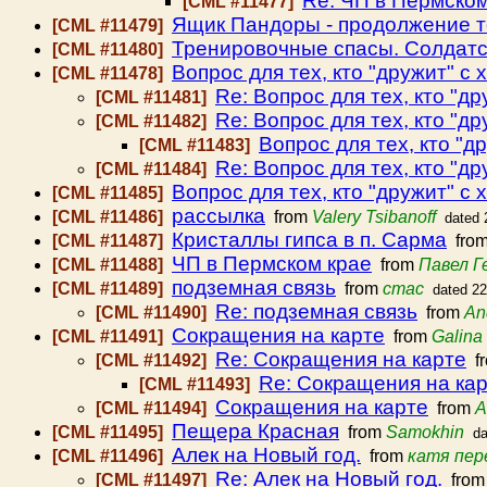
Re: ЧП в Пермском
[CML #11477]
Ящик Пандоры - продолжение т
[CML #11479]
Тренировочные спасы. Солдатс
[CML #11480]
Вопрос для тех, кто "дружит" с
[CML #11478]
Re: Вопрос для тех, кто "д
[CML #11481]
Re: Вопрос для тех, кто "д
[CML #11482]
Вопрос для тех, кто "д
[CML #11483]
Re: Вопрос для тех, кто "д
[CML #11484]
Вопрос для тех, кто "дружит" с
[CML #11485]
рассылка
[CML #11486]
from
Valery Tsibanoff
dated 
Кристаллы гипса в п. Сарма
[CML #11487]
fro
ЧП в Пермском крае
[CML #11488]
from
Павел Г
подземная связь
[CML #11489]
from
стас
dated 2
Re: подземная связь
[CML #11490]
from
An
Сокращения на карте
[CML #11491]
from
Galina 
Re: Сокращения на карте
[CML #11492]
f
Re: Сокращения на ка
[CML #11493]
Сокращения на карте
[CML #11494]
from
A
Пещера Красная
[CML #11495]
from
Samokhin
da
Алек на Новый год.
[CML #11496]
from
катя пер
Re: Алек на Новый год.
[CML #11497]
fro