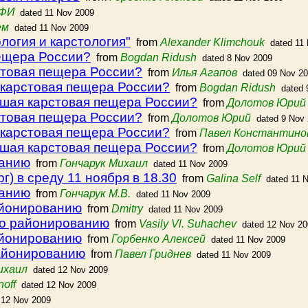
ТФИ
dated 11 Nov 2009
ем
dated 11 Nov 2009
логия и карстология"
from
Alexander Klimchouk
dated 11
пещера России?
from
Bogdan Ridush
dated 8 Nov 2009
стовая пещера России?
from
Илья Агапов
dated 09 Nov 2
 карстовая пещера России?
from
Bogdan Ridush
dated 
йшая карстовая пещера России?
from
Долотов Юрий
стовая пещера России?
from
Долотов Юрий
dated 9 Nov
 карстовая пещера России?
from
Павел Константино
йшая карстовая пещера России?
from
Долотов Юрий
ванию
from
Гончарук Михаил
dated 11 Nov 2009
) в среду 11 ноября в 18.30
from
Galina Self
dated 11 
ванию
from
Гончарук М.В.
dated 11 Nov 2009
айонированию
from
Dmitry
dated 11 Nov 2009
по районированию
from
Vasily Vl. Suhachev
dated 12 Nov 2
айонированию
from
Горбенко Алексей
dated 11 Nov 2009
районированию
from
Павел Гриднев
dated 11 Nov 2009
ихаил
dated 12 Nov 2009
noff
dated 12 Nov 2009
 12 Nov 2009