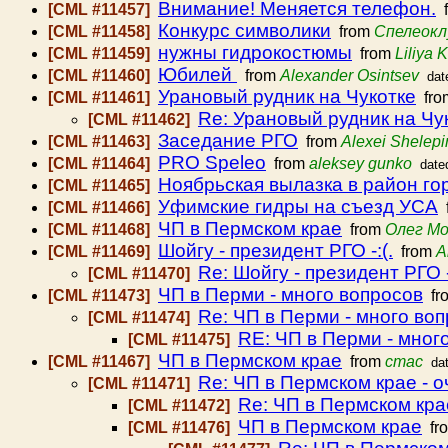
Внимание! Меняется телефон.
[CML #11457]
f
Конкурс символики
[CML #11458]
from
Спелеокл
нужны гидрокостюмы
[CML #11459]
from
Liliya 
Юбилей
[CML #11460]
from
Alexander Osintsev
dat
Урановый рудник на Чукотке
[CML #11461]
fr
Re: Урановый рудник на Чу
[CML #11462]
Заседание РГО
[CML #11463]
from
Alexei Shelepi
PRO Speleo
[CML #11464]
from
aleksey gunko
date
Ноябрьская вылазка в район г
[CML #11465]
Уфимские гидры на съезд УСА
[CML #11466]
ЧП в Пермском крае
[CML #11468]
from
Олег Мо
Шойгу - президент РГО -:(.
[CML #11469]
from
А
Re: Шойгу - президент РГО -
[CML #11470]
ЧП в Перми - много вопросов
[CML #11473]
fr
Re: ЧП в Перми - много во
[CML #11474]
RE: ЧП в Перми - мног
[CML #11475]
ЧП в Пермском крае
[CML #11467]
from
стас
da
Re: ЧП в Пермском крае - 
[CML #11471]
Re: ЧП в Пермском кра
[CML #11472]
ЧП в Пермском крае
[CML #11476]
fr