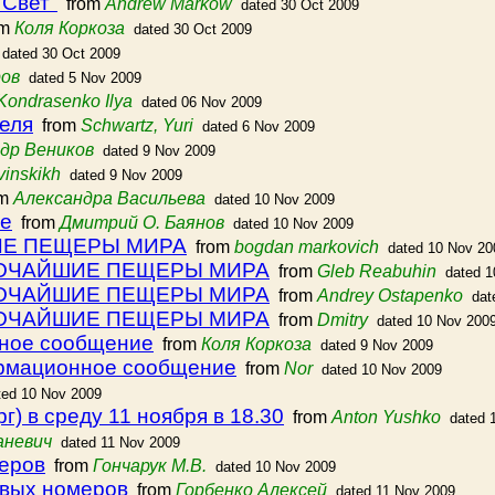
"Свет"
from
Andrew Markow
dated 30 Oct 2009
om
Коля Коркоза
dated 30 Oct 2009
dated 30 Oct 2009
ров
dated 5 Nov 2009
Kondrasenko Ilya
dated 06 Nov 2009
еля
from
Schwartz, Yuri
dated 6 Nov 2009
др Веников
dated 9 Nov 2009
vinskikh
dated 9 Nov 2009
om
Александра Васильева
dated 10 Nov 2009
ае
from
Дмитрий О. Баянов
dated 10 Nov 2009
ИЕ ПЕЩЕРЫ МИРА
from
bogdan markovich
dated 10 Nov 20
БОЧАЙШИЕ ПЕЩЕРЫ МИРА
from
Gleb Reabuhin
dated 1
БОЧАЙШИЕ ПЕЩЕРЫ МИРА
from
Andrey Ostapenko
dat
БОЧАЙШИЕ ПЕЩЕРЫ МИРА
from
Dmitry
dated 10 Nov 200
нное сообщение
from
Коля Коркоза
dated 9 Nov 2009
ормационное сообщение
from
Nor
dated 10 Nov 2009
ted 10 Nov 2009
) в среду 11 ноября в 18.30
from
Anton Yushko
dated 
аневич
dated 11 Nov 2009
еров
from
Гончарук М.В.
dated 10 Nov 2009
овых номеров
from
Горбенко Алексей
dated 11 Nov 2009