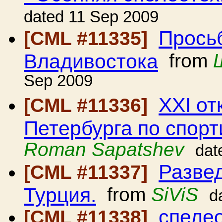
dated 11 Sep 2009
Просьб
[CML #11335]
Владивостока
from
Sep 2009
XXI от
[CML #11336]
Петербурга по спорт
Roman Sapatshev
dat
Разве
[CML #11337]
Турция.
from
SiViS
d
спеле
[CML #11338]