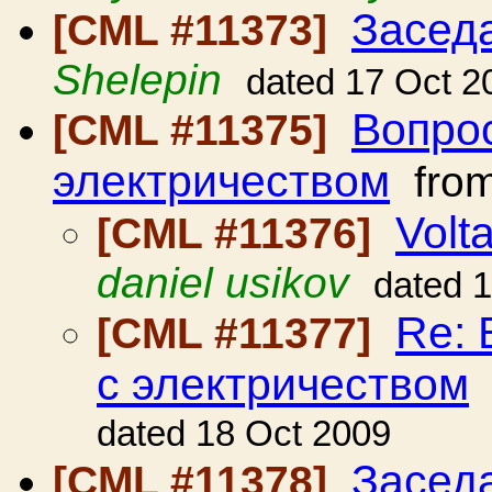
Засед
[CML #11373]
Shelepin
dated 17 Oct 2
Вопрос
[CML #11375]
электричеством
fro
Volta
[CML #11376]
daniel usikov
dated 
Re: 
[CML #11377]
с электричеством
dated 18 Oct 2009
Засед
[CML #11378]