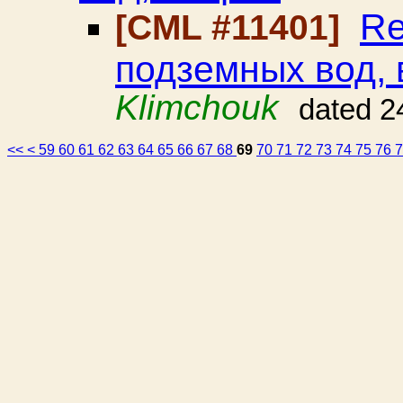
Re
[CML #11401]
подземных вод, 
Klimchouk
dated 2
<<
<
59
60
61
62
63
64
65
66
67
68
69
70
71
72
73
74
75
76