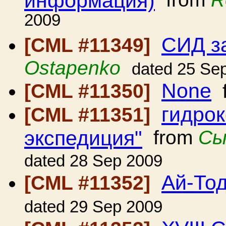
2009
СИД з
[CML #11349]
Ostapenko
dated 25 Se
None
[CML #11350]
f
гидро
[CML #11351]
экспедиция"
from
Сы
dated 28 Sep 2009
Ай-То
[CML #11352]
dated 29 Sep 2009