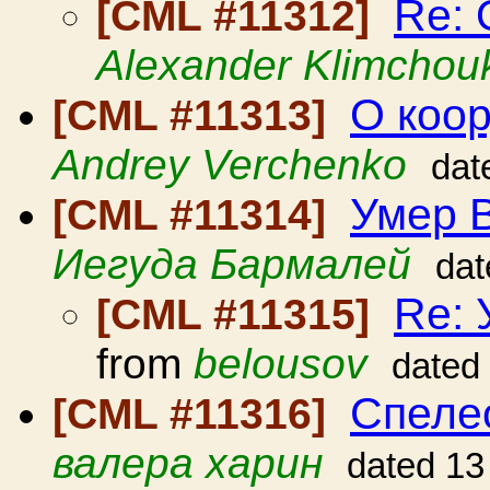
Re: 
[CML #11312]
Alexander Klimchou
О коо
[CML #11313]
Andrey Verchenko
dat
Умер 
[CML #11314]
Иегуда Бармалей
dat
Re: 
[CML #11315]
from
belousov
dated
Спеле
[CML #11316]
валера харин
dated 13