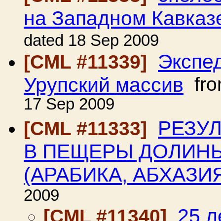
на Западном Кавказ
dated 18 Sep 2009
Экспед
[CML #11339]
Урупский массив
fr
17 Sep 2009
РЕЗУ
[CML #11333]
В ПЕЩЕРЫ ДОЛИНЫ
(АРАБИКА, АБХАЗИ
2009
25 л
[CML #11340]