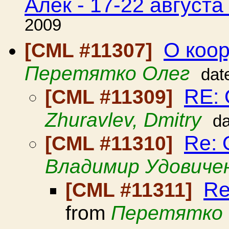
Алек - 17-22 августа
2009
О коо
[CML #11307]
Перетятко Олег
dat
RE: 
[CML #11309]
Zhuravlev, Dmitry
da
Re: 
[CML #11310]
Владимир Удовиче
Re
[CML #11311]
from
Перетятко 