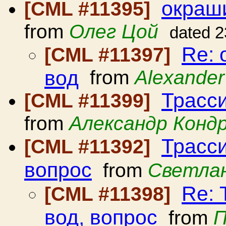
окраш
[CML #11395]
from
Олег Цой
dated 2
Re:
[CML #11397]
вод
from
Alexander
Трасси
[CML #11399]
from
Александр Конд
Трасс
[CML #11392]
вопрос
from
Светла
Re: 
[CML #11398]
вод, вопрос
from
П