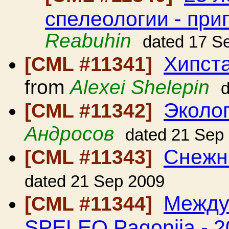
спелеологии - при
Reabuhin
dated 17 S
Хипста
[CML #11341]
from
Alexei Shelepin
Эколог
[CML #11342]
Андросов
dated 21 Sep
Снежн
[CML #11343]
dated 21 Sep 2009
Между
[CML #11344]
SPELEO Pagonija - 2