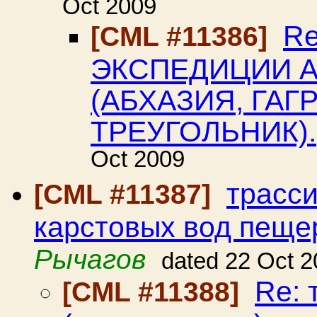
Oct 2009
R
[CML #11386]
ЭКСПЕДИЦИИ АР
(АБХАЗИЯ, ГАГ
ТРЕУГОЛЬНИК).
Oct 2009
трасс
[CML #11387]
карстовых вод пещ
Рычагов
dated 22 Oct 
Re: 
[CML #11388]