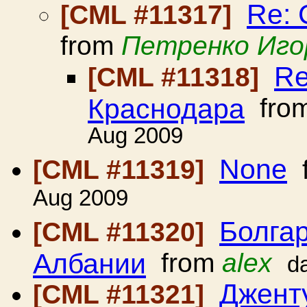
Re: 
[CML #11317]
from
Петренко Иго
Re
[CML #11318]
Краснодара
fro
Aug 2009
None
[CML #11319]
f
Aug 2009
Болгар
[CML #11320]
Албании
from
alex
d
Джент
[CML #11321]