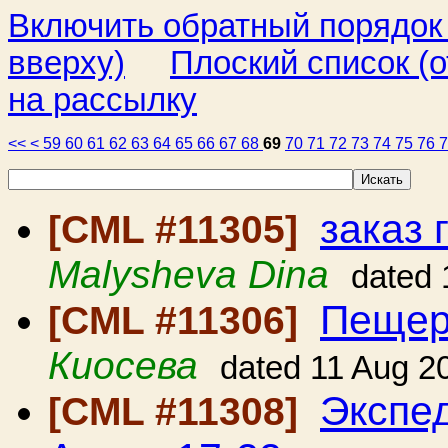
Включить обратный порядок
вверху)
Плоский список (о
на рассылку
<<
<
59
60
61
62
63
64
65
66
67
68
69
70
71
72
73
74
75
76
заказ
[CML #11305]
Malysheva Dina
dated 
Пещер
[CML #11306]
Киосева
dated 11 Aug 2
Экспе
[CML #11308]