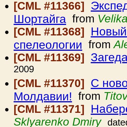
Экспед
[CML #11366]
Шортайга
from
Velik
Новый
[CML #11368]
спелеологии
from
Al
Загед
[CML #11369]
2009
С ново
[CML #11370]
Молдавии!
from
Tito
Набер
[CML #11371]
Sklyarenko Dmiry
date