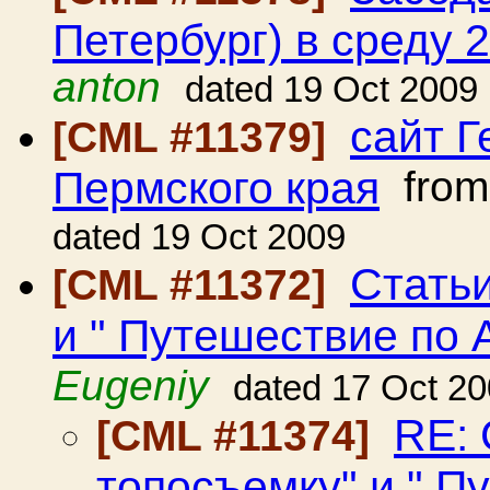
Петербург) в среду 2
anton
dated 19 Oct 2009
сайт Г
[CML #11379]
Пермского края
fro
dated 19 Oct 2009
Статьи
[CML #11372]
и " Путешествие по 
Eugeniy
dated 17 Oct 2
RE: 
[CML #11374]
топосъемку" и " П