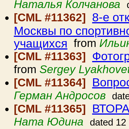
Наталья Колчанова
8-е от
[CML #11362]
Москвы по спортивн
учащихся
from
Ильи
Фотог
[CML #11363]
from
Sergey Lyakhove
Вопро
[CML #11364]
Герман Андросов
dat
ВТОР
[CML #11365]
Ната Юдина
dated 12