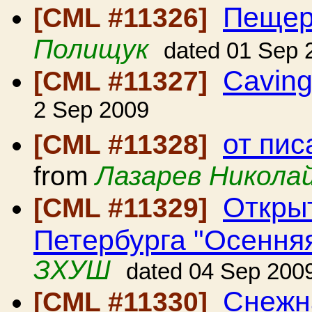
Пещер
[CML #11326]
Полищук
dated 01 Sep 
Caving
[CML #11327]
2 Sep 2009
от пис
[CML #11328]
from
Лазарев Никола
Откры
[CML #11329]
Петербурга "Осення
ЗХУШ
dated 04 Sep 200
Снеж
[CML #11330]