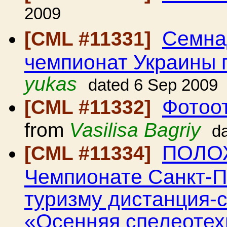
2009
Семна
[CML #11331]
чемпионат Украины 
yukas
dated 6 Sep 2009
Фотоот
[CML #11332]
from
Vasilisa Bagriy
d
ПОЛОЖ
[CML #11334]
Чемпионате Санкт-П
туризму дистанция-
«Осенняя спелеотех