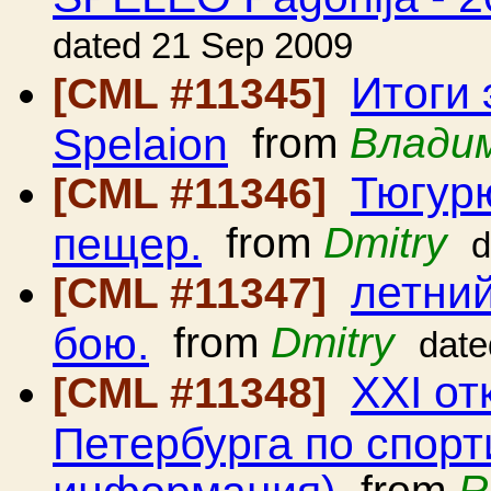
dated 21 Sep 2009
Итоги 
[CML #11345]
Spelaion
from
Влади
Тюгурю
[CML #11346]
пещер.
from
Dmitry
d
летний
[CML #11347]
бою.
from
Dmitry
date
XXI от
[CML #11348]
Петербурга по спорт
информация)
from
R