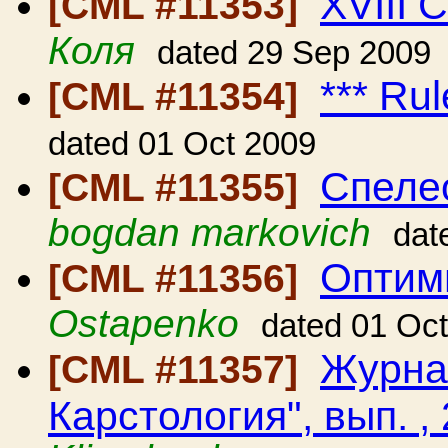
XVIII 
[CML #11353]
Коля
dated 29 Sep 2009
*** Ru
[CML #11354]
dated 01 Oct 2009
Спеле
[CML #11355]
bogdan markovich
dat
Оптим
[CML #11356]
Ostapenko
dated 01 Oc
Журна
[CML #11357]
Карстология", вып. ,