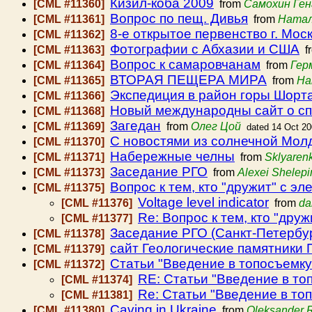
Кизил-коба 2009
[CML #11360]
from
Самохин Ген
Вопрос по пещ. Дивья
[CML #11361]
from
Натал
8-е открытое первенство г. Мо
[CML #11362]
Фотографии с Абхазии и США
[CML #11363]
f
Вопрос к самаровчанам
[CML #11364]
from
Гер
ВТОРАЯ ПЕЩЕРА МИРА
[CML #11365]
from
На
Экспедиция в район горы Шорт
[CML #11366]
Новый международны сайт о с
[CML #11368]
Загедан
[CML #11369]
from
Олег Цой
dated 14 Oct 2
С новостями из солнечной Мол
[CML #11370]
Набережные челны
[CML #11371]
from
Sklyaren
Заседание РГО
[CML #11373]
from
Alexei Shelepi
Вопрос к тем, кто "дружит" с э
[CML #11375]
Voltage level indicator
[CML #11376]
from
da
Re: Вопрос к тем, кто "дру
[CML #11377]
Заседание РГО (Санкт-Петербург
[CML #11378]
сайт Геологические памятники 
[CML #11379]
Статьи "Введение в топосъемку
[CML #11372]
RE: Статьи "Введение в то
[CML #11374]
Re: Статьи "Введение в то
[CML #11381]
Caving in Ukraine
[CML #11380]
from
Oleksander 