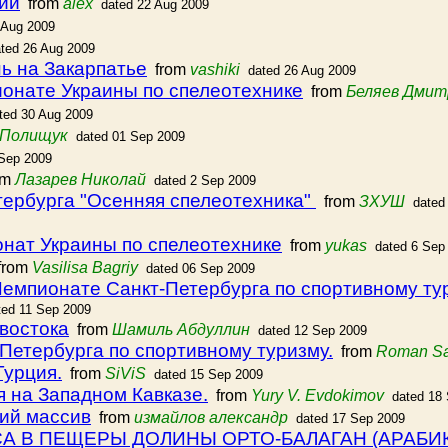
ии
from
alex
dated 22 Aug 2009
 Aug 2009
ted 26 Aug 2009
ь на Закарпатье
from
vashiki
dated 26 Aug 2009
онате Украины по спелеотехнике
from
Беляев Дмитр
ted 30 Aug 2009
 Полищук
dated 01 Sep 2009
 Sep 2009
om
Лазарев Николай
dated 2 Sep 2009
ербурга "Осенняя спелеотехника"
from
ЗХУШ
dated
нат Украины по спелеотехнике
from
yukas
dated 6 Sep
rom
Vasilisa Bagriy
dated 06 Sep 2009
пионате Санкт-Петербурга по спортивному тур
ted 11 Sep 2009
ивостока
from
Шамиль Абдуллин
dated 12 Sep 2009
Петербурга по спортивному туризму.
from
Roman Sa
Турция.
from
SiViS
dated 15 Sep 2009
 на Западном Кавказе.
from
Yury V. Evdokimov
dated 18
кий массив
from
измайлов александр
dated 17 Sep 2009
А В ПЕЩЕРЫ ДОЛИНЫ ОРТО-БАЛАГАН (АРАБИК