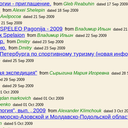
огии - приглашение.
from
Gleb Reabuhin
dated 17 Sep 2009
О
from
Alexei Shelepin
dated 18 Sep 2009
 Андросов
dated 21 Sep 2009
d 21 Sep 2009
SPELEO Pagonija - 2009
from
Владимир Ильин
dated 21
к Spelaion
from
Владимир Ильин
dated 22 Sep 2009
р.
from
Dmitry
dated 23 Sep 2009
ою.
from
Dmitry
dated 23 Sep 2009
-Петербурга по спортивному туризму (новая инф
o
dated 25 Sep 2009
я экспедиция"
from
Сырыгина Мария Игоревна
dated 28 
ed 29 Sep 2009
dated 29 Sep 2009
01 Oct 2009
gdan markovich
dated 01 Oct 2009
apenko
dated 01 Oct 2009
гия", вып. , 2009
from
Alexander Klimchouk
dated 3 Oct 2
морско-Азовской и Молдавско-Подольской облас
n
dated 5 Oct 2009