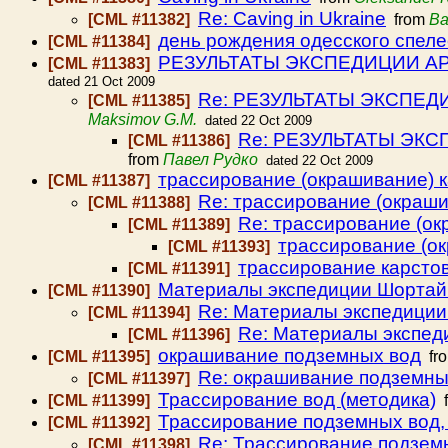
Re: Caving in Ukraine
[CML #11382]
from
Ва
день рождения одесского спел
[CML #11384]
РЕЗУЛЬТАТЫ ЭКСПЕДИЦИИ АРА
[CML #11383]
dated 21 Oct 2009
Re: РЕЗУЛЬТАТЫ ЭКСПЕДИ
[CML #11385]
Maksimov G.M.
dated 22 Oct 2009
Re: РЕЗУЛЬТАТЫ ЭКС
[CML #11386]
from
Павел Рудко
dated 22 Oct 2009
трассирование (окрашивание) 
[CML #11387]
Re: трассирование (окраш
[CML #11388]
Re: трассирование (о
[CML #11389]
трассирование (о
[CML #11393]
трассирование карсто
[CML #11391]
Материалы экспедиции Шортайг
[CML #11390]
Re: Материалы экспедиции
[CML #11394]
Re: Материалы экспед
[CML #11396]
окрашивание подземных вод
[CML #11395]
fr
Re: окрашивание подземны
[CML #11397]
Трассирование вод (методика)
[CML #11399]
f
Трассирование подземных вод,
[CML #11392]
Re: Трассирование подземн
[CML #11398]