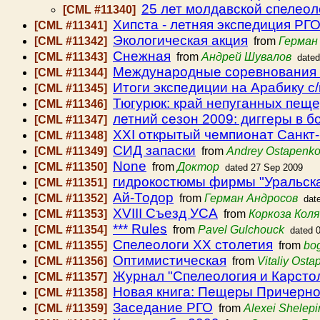
25 лет молдавской спелеол
[CML #11340]
Хипста - летняя экспедиция РГ
[CML #11341]
Экологическая акция
[CML #11342]
from
Герман
Снежная
[CML #11343]
from
Андрей Шувалов
date
Международные соревнования 
[CML #11344]
Итоги экспедиции на Арабику с/
[CML #11345]
Тюгурюк: край непуганных пеще
[CML #11346]
летний сезон 2009: диггеры в б
[CML #11347]
XXI открытый чемпионат Санкт
[CML #11348]
СИД запаски
[CML #11349]
from
Andrey Ostapenk
None
[CML #11350]
from
Доктор
dated 27 Sep 2009
гидрокостюмы фирмы "Уральска
[CML #11351]
Ай-Тодор
[CML #11352]
from
Герман Андросов
dat
XVIII Съезд УСА
[CML #11353]
from
Коркоза Коля
*** Rules
[CML #11354]
from
Pavel Gulchouck
dated 
Спелеологи ХХ столетия
[CML #11355]
from
bo
Оптимистическая
[CML #11356]
from
Vitaliy Ost
Журнал "Спелеология и Карстоло
[CML #11357]
Новая книга: Пещеры Причерно
[CML #11358]
Заседание РГО
[CML #11359]
from
Alexei Shelepi