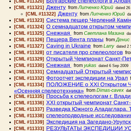
Болгарские спелеологи в Албан
[CML #11320]
Дженту
[CML #11321]
from
Липченко Юрий
dated 26
Дженту
[CML #11322]
from
Липченко Юрий
da
Система пещер Черлений Камін
[CML #11323]
О семнадцатом открытом чемпи
[CML #11324]
Снежная
[CML #11325]
from
Светлана Мазина
da
Пещера Вента планы
[CML #11326]
from
Денис
Caving in Ukraine
[CML #11327]
from
Larry
dated 2
от писателя про спелеологов
[CML #11328]
fr
Открытый Чемпионат Санкт-Пет
[CML #11329]
Снежная
[CML #11330]
from
yukas
dated 6 Sep 2009
Семнадцатый Открытый чемпио
[CML #11331]
Фотоотчет экспедиции на Урал
[CML #11332]
f
ПОЛОЖЕНИЕ о XХI Открытом Чем
[CML #11334]
«Осенняя спелеотехника»
from
Dimas-cavex
da
Просьба к спелеологам г. Влад
[CML #11335]
XXI открытый чемпионат Санкт-
[CML #11336]
Разведка Южного Аладаглара. 
[CML #11337]
спелеоподводные исследования
[CML #11338]
Экспедиция на Загедано-Урупс
[CML #11339]
РЕЗУЛЬТАТЫ ЭКСПЕДИЦИИ УС
[CML #11333]