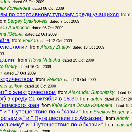
адий
dated 05 Oct 2009
ья Колчанова
dated 06 Oct 2009
сквы по спортивному туризму среди учащихся
from
rom
Sergey Lyakhovets
dated 7 Oct 2009
ман Андросов
dated 08 Oct 2009
та Юдина
dated 12 Oct 2009
айга
from
Velikan
dated 12 Oct 2009
пелеологии
from
Alexey Zhalov
dated 13 Oct 2009
009
давии!
from
Titova Natasha
dated 15 Oct 2009
ko Dmiry
dated 16 Oct 2009
n
dated 17 Oct 2009
лектричеством
from
Velikan
dated 18 Oct 2009
niel usikov
dated 18 Oct 2009
жит" с электричеством
from
Alexander Suponitsky
dated 18
) в среду 21 октября в 18.30
from
anton
dated 19 Oct 2
Пермского края
from
Кадебская Ольга Ивановна
dated 19 
" и " Путешествие по Абхазии"
from
Snetkov Eugeniy
посъемку" и " Путешествие по Абхазии"
from
Admin
посъемку" и " Путешествие по Абхазии"
from
maisan
Rybakov
dated 19 Oct 2009