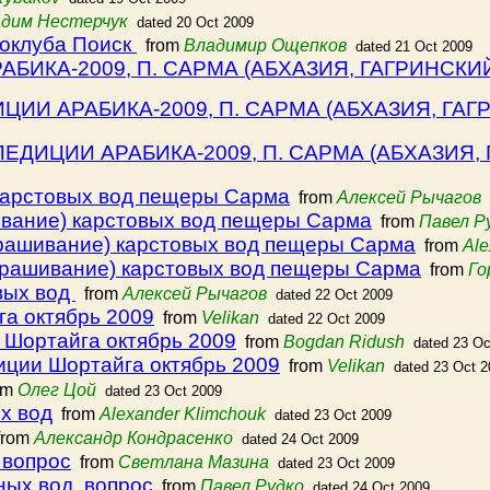
дим Нестерчук
dated 20 Oct 2009
еоклуба Поиск
from
Владимир Ощепков
dated 21 Oct 2009
БИКА-2009, П. САРМА (АБХАЗИЯ, ГАГРИНСКИЙ
ЦИИ АРАБИКА-2009, П. САРМА (АБХАЗИЯ, ГАГ
ПЕДИЦИИ АРАБИКА-2009, П. САРМА (АБХАЗИЯ, 
карстовых вод пещеры Сарма
from
Алексей Рычагов
ивание) карстовых вод пещеры Сарма
from
Павел Р
крашивание) карстовых вод пещеры Сарма
from
Ale
крашивание) карстовых вод пещеры Сарма
from
Го
вых вод
from
Алексей Рычагов
dated 22 Oct 2009
а октябрь 2009
from
Velikan
dated 22 Oct 2009
 Шортайга октябрь 2009
from
Bogdan Ridush
dated 23 Oc
иции Шортайга октябрь 2009
from
Velikan
dated 23 Oct 
om
Олег Цой
dated 23 Oct 2009
х вод
from
Alexander Klimchouk
dated 23 Oct 2009
rom
Александр Кондрасенко
dated 24 Oct 2009
 вопрос
from
Светлана Мазина
dated 23 Oct 2009
ых вод, вопрос
from
Павел Рудко
dated 24 Oct 2009