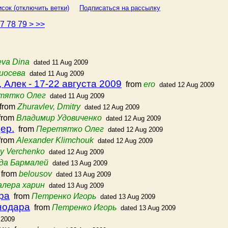
сок (отключить ветки)
Подписаться на рассылку
77
78
79
>
>>
eva Dina
dated 11 Aug 2009
иосева
dated 11 Aug 2009
Алек - 17-22 августа 2009
from
ero
dated 12 Aug 2009
тятко Олег
dated 11 Aug 2009
from
Zhuravlev, Dmitry
dated 12 Aug 2009
rom
Владимир Удовиченко
dated 12 Aug 2009
ер.
from
Перетятко Олег
dated 12 Aug 2009
rom
Alexander Klimchouk
dated 12 Aug 2009
y Verchenko
dated 12 Aug 2009
да Бармалей
dated 13 Aug 2009
from
belousov
dated 13 Aug 2009
алера харин
dated 13 Aug 2009
ра
from
Петренко Игорь
dated 13 Aug 2009
нодара
from
Петренко Игорь
dated 13 Aug 2009
 2009