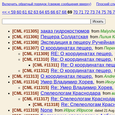
Включить обратный порядок (свежие сообщения вверху)
Плоский спи
<<
<
59
60
61
62
63
64
65
66
67
68
69
70
71
72
73
74
75
76
заказ гидрокостюмов
[CML #11305]
from
Malysh
Пещера Солдатская
[CML #11306]
from
Лилия К
Экспедиция в пещеру Ручейная, 
[CML #11308]
О координатах пещер.
[CML #11307]
from
Пере
RE: О координатах пещер.
[CML #11309]
Re: О координатах пещер.
[CML #11310]
f
Re: О координатах пещ
[CML #11311]
Re: О координатах пещер.
[CML #11312]
f
О координатах пещер.
[CML #11313]
from
Andre
Умер Владимир Хорев.
[CML #11314]
from
Иегу
Re: Умер Владимир Хорев.
[CML #11315]
Спелеологам Краснодара
[CML #11316]
from
в
Re: Спелеологам Краснода
[CML #11317]
Re: Спелеологам Крас
[CML #11318]
None
[CML #11319]
from
Идрис Идрисов
dated 21 Aug