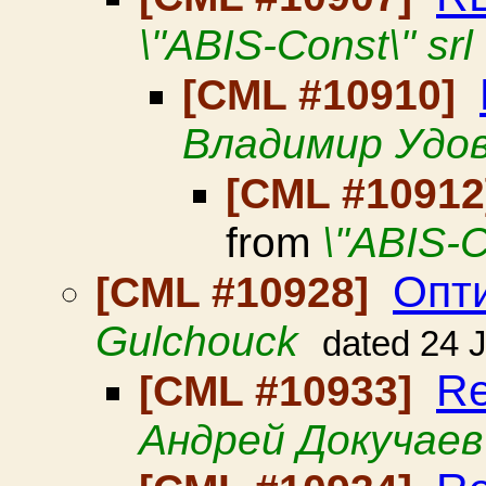
\"ABIS-Const\" srl
[CML #10910]
Владимир Удо
[CML #1091
from
\"ABIS-C
Опт
[CML #10928]
Gulchouck
dated 24 
Re
[CML #10933]
Андрей Докучаев