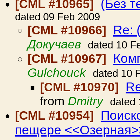
(Без т
[CML #10965]
dated 09 Feb 2009
Re: 
[CML #10966]
Докучаев
dated 10 F
Комп
[CML #10967]
Gulchouck
dated 10 
Re
[CML #10970]
from
Dmitry
dated 
Поиск
[CML #10954]
пещере <<Озерная>>