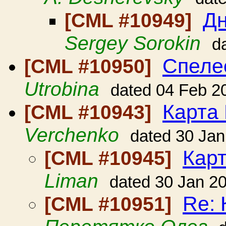
Дн
[CML #10949]
Sergey Sorokin
d
Спеле
[CML #10950]
Utrobina
dated 04 Feb 2
Карта
[CML #10943]
Verchenko
dated 30 Jan
Карт
[CML #10945]
Liman
dated 30 Jan 2
Re: 
[CML #10951]