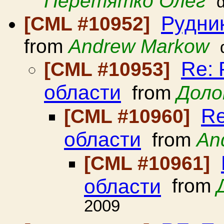
Перетятко Олег
Рудник
[CML #10952]
from
Andrew Markow
Re: 
[CML #10953]
области
from
Доло
Re
[CML #10960]
области
from
An
[CML #10961]
области
from
2009