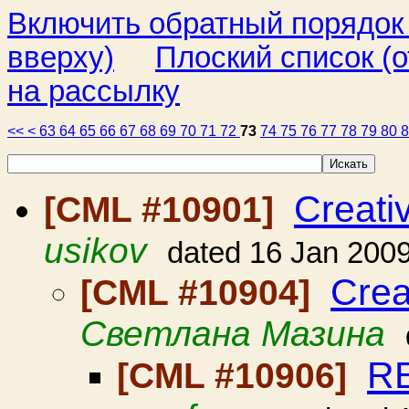
Включить обратный порядок
вверху)
Плоский список (о
на рассылку
<<
<
63
64
65
66
67
68
69
70
71
72
73
74
75
76
77
78
79
80
Creati
[CML #10901]
usikov
dated 16 Jan 200
Crea
[CML #10904]
Светлана Мазина
RE
[CML #10906]