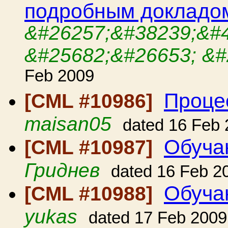
подробным докладо
&#26257;&#38239;&#
&#25682;&#26653; &#
Feb 2009
Процес
[CML #10986]
maisan05
dated 16 Feb
Обуча
[CML #10987]
Гриднев
dated 16 Feb 2
Обуча
[CML #10988]
yukas
dated 17 Feb 2009