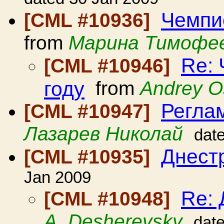
Чемпио
[CML #10936]
from
Марина Тимофе
Re: 
[CML #10946]
году
from
Andrey O
Регла
[CML #10947]
Лазарев Николай
dat
Днест
[CML #10935]
Jan 2009
Re: 
[CML #10948]
A. Desherevsky
dat