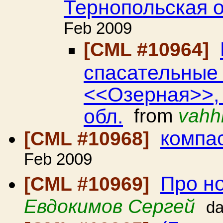
Тернопольская о
Feb 2009
[CML #10964]
спасательные
<<Озерная>>, 
обл.
from
vahh
компа
[CML #10968]
Feb 2009
Про но
[CML #10969]
Евдокимов Сергей
da