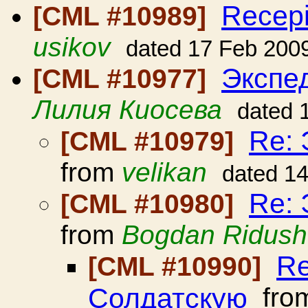
Recepie
[CML #10989]
usikov
dated 17 Feb 200
Экспе
[CML #10977]
Лилия Киосева
dated 
Re: 
[CML #10979]
from
velikan
dated 1
Re: 
[CML #10980]
from
Bogdan Ridush
Re
[CML #10990]
Солдатскую
fro