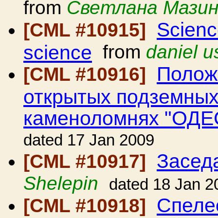
from
Светлана Мази
Science
[CML #10915]
science
from
daniel u
Полож
[CML #10916]
открытых подземных
каменоломнях "ОДЕС
dated 17 Jan 2009
Засед
[CML #10917]
Shelepin
dated 18 Jan 2
Спеле
[CML #10918]