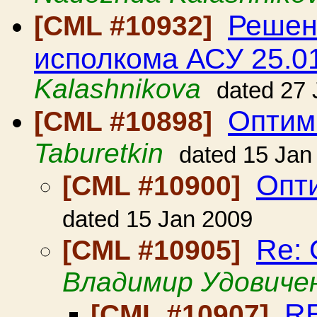
Решен
[CML #10932]
исполкома АСУ 25.0
Kalashnikova
dated 27
Оптим
[CML #10898]
Taburetkin
dated 15 Jan
Опт
[CML #10900]
dated 15 Jan 2009
Re:
[CML #10905]
Владимир Удовиче
RE
[CML #10907]