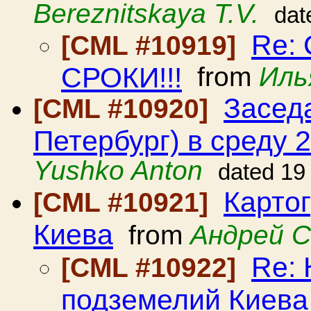
Bereznitskaya T.V.
dat
Re:
[CML #10919]
СРОКИ!!!
from
Иль
Засед
[CML #10920]
Петербург) в среду 2
Yushko Anton
dated 19
Карто
[CML #10921]
Киева
from
Андрей 
Re:
[CML #10922]
подземелий Киева