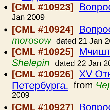
Вопро
[CML #10923]
Jan 2009
Вопро
[CML #10924]
morosow
dated 21 Jan 
Мчишт
[CML #10925]
Shelepin
dated 22 Jan 2
XV От
[CML #10926]
Петербурга.
from
Че
2009
Вопро
[CML #10927]