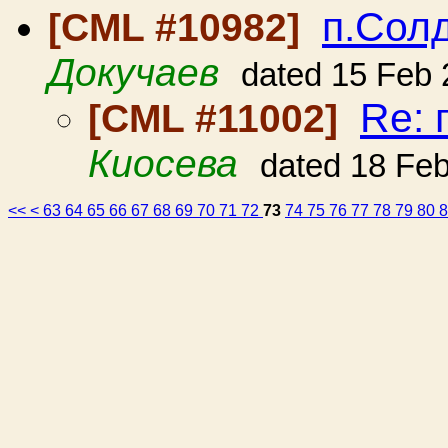
п.Сол
[CML #10982]
Докучаев
dated 15 Feb
Re: 
[CML #11002]
Киосева
dated 18 Fe
<<
<
63
64
65
66
67
68
69
70
71
72
73
74
75
76
77
78
79
80