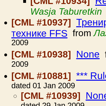
Re
[CML #10934]
Wasja Taburetkin
Трени
[CML #10937]
технике FFS
from
Ла
2009
None
[CML #10938]
2009
*** Ru
[CML #10881]
dated 01 Jan 2009
Non
[CML #10939]
dated 29 Jan 2009