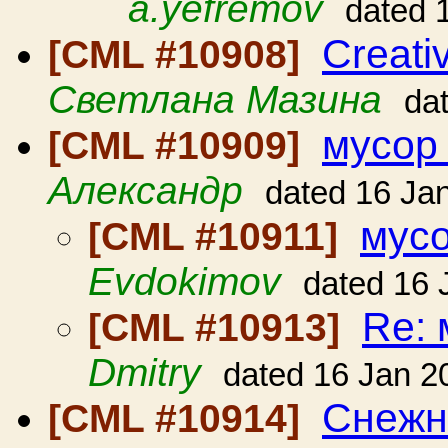
a.yefremov
dated 
Creativ
[CML #10908]
Светлана Мазина
da
мусор
[CML #10909]
Александр
dated 16 Ja
мус
[CML #10911]
Evdokimov
dated 16 
Re: 
[CML #10913]
Dmitry
dated 16 Jan 2
Снежн
[CML #10914]