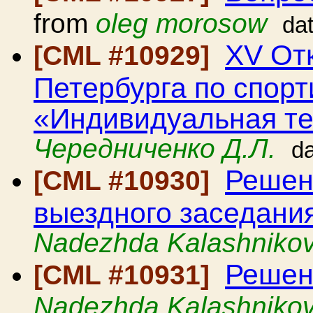
from
oleg morosow
da
XV От
[CML #10929]
Петербурга по спорт
«Индивидуальная те
Чередниченко Д.Л.
d
Решен
[CML #10930]
выездного заседани
Nadezhda Kalashniko
Решен
[CML #10931]
Nadezhda Kalashniko