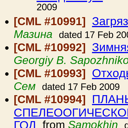
2009
Загря
[CML #10991]
Мазина
dated 17 Feb 20
Зимня
[CML #10992]
Georgiy B. Sapozhnik
Отход
[CML #10993]
Сем
dated 17 Feb 2009
ПЛАН
[CML #10994]
СПЕЛЕООГИЧЕСКОЙ
ГОД
from
Samokhin