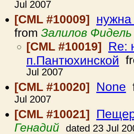
Jul 2007
нужна
[CML #10009]
from
Залилов Фидель
Re: 
[CML #10019]
п.Пантюхинской
f
Jul 2007
None
[CML #10020]
Jul 2007
Пещер
[CML #10021]
Генадий
dated 23 Jul 20