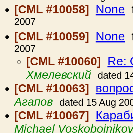
None
[CML #10058]
2007
None
[CML #10059]
2007
Re: 
[CML #10060]
Хмелевский
dated 1
вопро
[CML #10063]
Агапов
dated 15 Aug 20
Караб
[CML #10067]
Michael Voskoboiniko