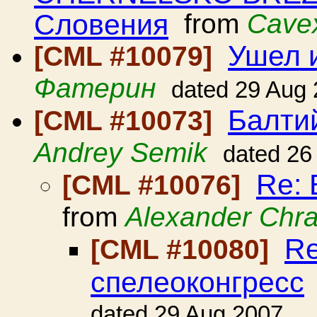
Словения
from
Cave
Ушел и
[CML #10079]
Фатерин
dated 29 Aug
Балти
[CML #10073]
Andrey Semik
dated 26
Re: 
[CML #10076]
from
Alexander Chr
Re
[CML #10080]
спелеоконгресс
dated 29 Aug 2007