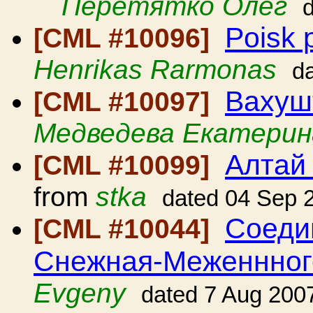
Перетятко Олег
Poisk 
[CML #10096]
Henrikas Rarmonas
d
Вахуш
[CML #10097]
Медведева Екатерин
Алтай 
[CML #10099]
from
stka
dated 04 Sep 
Соеди
[CML #10044]
Снежная-Меженнного!
Evgeny
dated 7 Aug 200