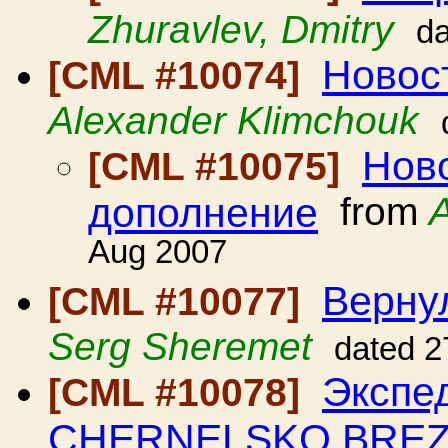
Zhuravlev, Dmitry
da
Новос
[CML #10074]
Alexander Klimchouk
Ново
[CML #10075]
дополнение
from
Aug 2007
Вернул
[CML #10077]
Serg Sheremet
dated 2
Экспе
[CML #10078]
CHERNELSKO BREZN