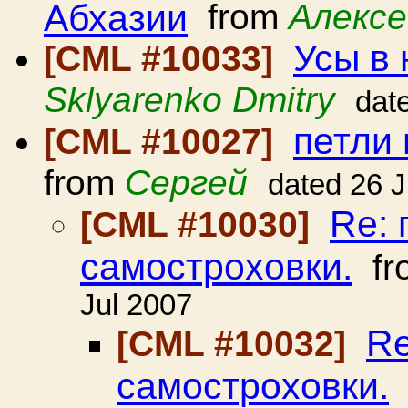
Абхазии
from
Алексе
Усы в
[CML #10033]
Sklyarenko Dmitry
dat
петли 
[CML #10027]
from
Сергей
dated 26 J
Re: 
[CML #10030]
самостроховки.
fr
Jul 2007
Re
[CML #10032]
самостроховки.