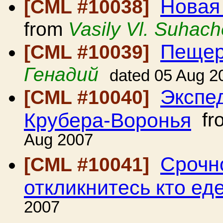
Новая
[CML #10038]
from
Vasily Vl. Suhac
Пещер
[CML #10039]
Генадий
dated 05 Aug 2
Экспе
[CML #10040]
Крубера-Воронья
fr
Aug 2007
Срочно
[CML #10041]
откликнитесь кто ед
2007