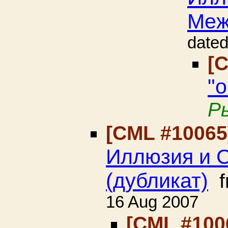
Меж
date
[
"
Р
[CML #1006
Иллюзия и С
(дубликат)
f
16 Aug 2007
[CML #100