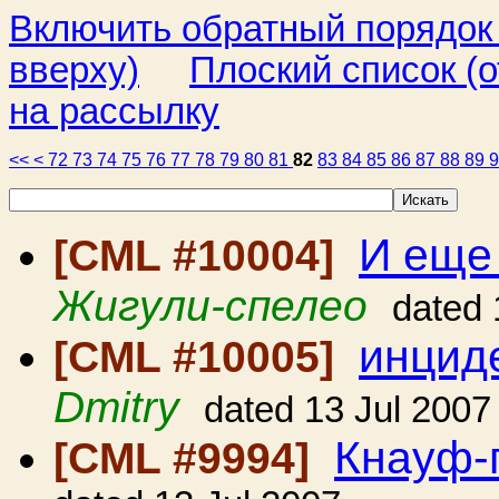
Включить обратный порядок
вверху)
Плоский список (о
на рассылку
<<
<
72
73
74
75
76
77
78
79
80
81
82
83
84
85
86
87
88
89
И еще
[CML #10004]
Жигули-спелео
dated 
инциде
[CML #10005]
Dmitry
dated 13 Jul 2007
Кнауф-
[CML #9994]