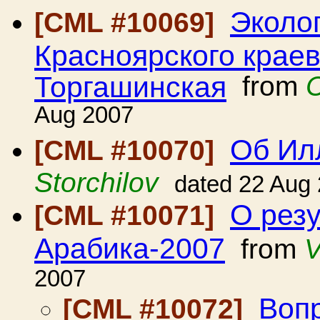
Эколо
[CML #10069]
Красноярского краев
Торгашинская
from
Aug 2007
Об Ил
[CML #10070]
Storchilov
dated 22 Aug
О резу
[CML #10071]
Арабика-2007
from
V
2007
Вопр
[CML #10072]