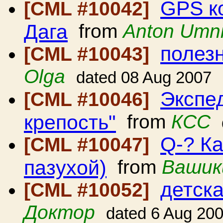
GPS к
[CML #10042]
Дага
from
Anton Umni
полез
[CML #10043]
Olga
dated 08 Aug 2007
Экспе
[CML #10046]
крепость"
from
КСС
Q-? Ка
[CML #10047]
пазухой)
from
Вашик
детск
[CML #10052]
Доктор
dated 6 Aug 20