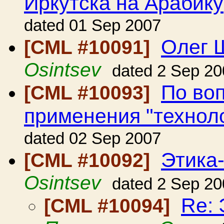
Иркутска на Арабику
dated 01 Sep 2007
Олег 
[CML #10091]
Osintsev
dated 2 Sep 20
По во
[CML #10093]
применения "технол
dated 02 Sep 2007
Этика
[CML #10092]
Osintsev
dated 2 Sep 20
Re: 
[CML #10094]