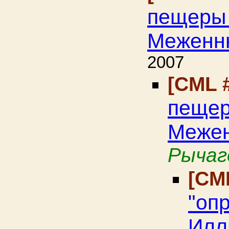
пещеры 
Меженнн
2007
[CML 
пещер
Межен
Рычаг
[CM
"оп
Илл