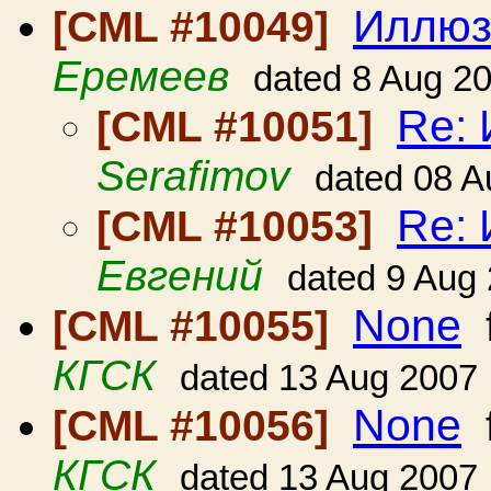
Иллюзи
[CML #10049]
Еремеев
dated 8 Aug 2
Re: 
[CML #10051]
Serafimov
dated 08 A
Re: 
[CML #10053]
Евгений
dated 9 Aug
None
[CML #10055]
КГСК
dated 13 Aug 2007
None
[CML #10056]
КГСК
dated 13 Aug 2007