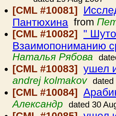
Иссле
[CML #10081]
Пантюхина
from
Пет
" Шут
[CML #10082]
Взаимопониманию с
Наталья Рябова
date
ушел 
[CML #10083]
andrej kolmakov
dated
Араби
[CML #10084]
Александр
dated 30 Au
ушел 
[CML #10085]