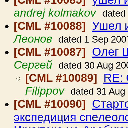
andrej kolmakov
dated
Ушел и
[CML #10088]
Леонов
dated 1 Sep 200
Олег 
[CML #10087]
Сергей
dated 30 Aug 20
RE:
[CML #10089]
Filippov
dated 31 Aug
Старт
[CML #10090]
экспедиция спелеол