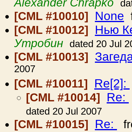
Alexander Chrapko
da
None
[CML #10010]
Нью К
[CML #10012]
Утробин
dated 20 Jul 
Загед
[CML #10013]
2007
Re[2]:
[CML #10011]
Re:
[CML #10014]
dated 20 Jul 2007
Re:
[CML #10015]
f