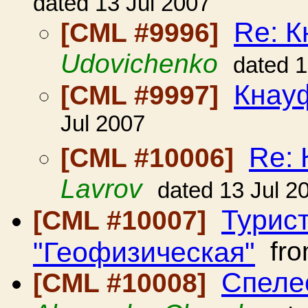
dated 13 Jul 2007
Re: К
[CML #9996]
Udovichenko
dated 1
Кнау
[CML #9997]
Jul 2007
Re: 
[CML #10006]
Lavrov
dated 13 Jul 2
Турис
[CML #10007]
"Геофизическая"
fr
Спеле
[CML #10008]