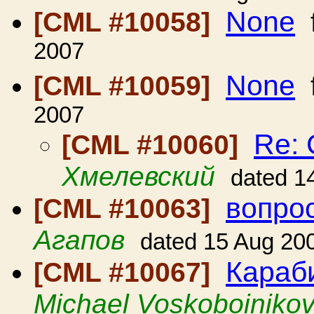
None
[CML #10058]
2007
None
[CML #10059]
2007
Re: 
[CML #10060]
Хмелевский
dated 1
вопро
[CML #10063]
Агапов
dated 15 Aug 20
Караб
[CML #10067]
Michael Voskoboiniko