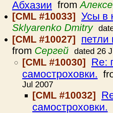
Абхазии
from
Алексе
Усы в
[CML #10033]
Sklyarenko Dmitry
dat
петли 
[CML #10027]
from
Сергей
dated 26 J
Re: 
[CML #10030]
самостроховки.
fr
Jul 2007
Re
[CML #10032]
самостроховки.