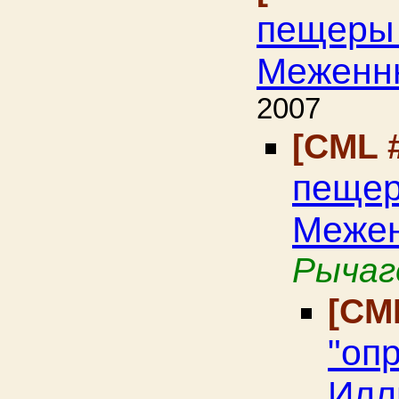
пещеры 
Меженнн
2007
[CML 
пещер
Межен
Рычаг
[CM
"оп
Илл