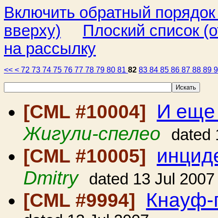
Включить обратный порядок
вверху)
Плоский список (о
на рассылку
<<
<
72
73
74
75
76
77
78
79
80
81
82
83
84
85
86
87
88
89
И еще
[CML #10004]
Жигули-спелео
dated 
инциде
[CML #10005]
Dmitry
dated 13 Jul 2007
Кнауф-
[CML #9994]