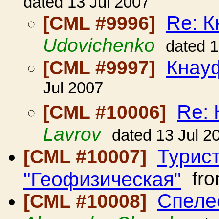
dated 13 Jul 2007
Re: К
[CML #9996]
Udovichenko
dated 1
Кнау
[CML #9997]
Jul 2007
Re: 
[CML #10006]
Lavrov
dated 13 Jul 2
Турис
[CML #10007]
"Геофизическая"
fr
Спеле
[CML #10008]