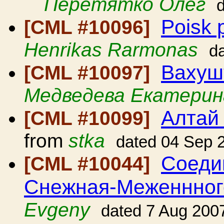
Перетятко Олег
Poisk 
[CML #10096]
Henrikas Rarmonas
d
Вахуш
[CML #10097]
Медведева Екатерин
Алтай 
[CML #10099]
from
stka
dated 04 Sep 
Соеди
[CML #10044]
Снежная-Меженнного!
Evgeny
dated 7 Aug 200