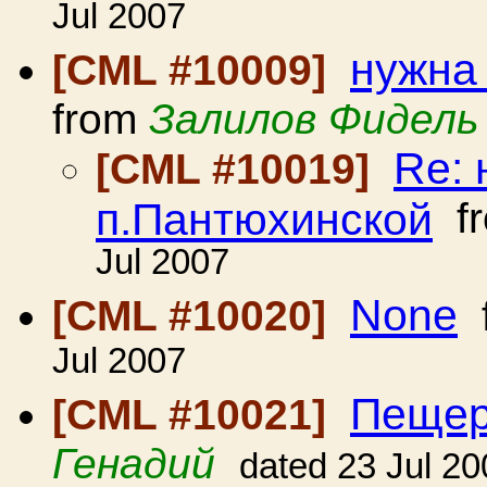
Jul 2007
нужна
[CML #10009]
from
Залилов Фидель
Re: 
[CML #10019]
п.Пантюхинской
f
Jul 2007
None
[CML #10020]
Jul 2007
Пещер
[CML #10021]
Генадий
dated 23 Jul 20