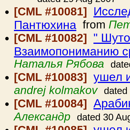
Иссле
[CML #10081]
Пантюхина
from
Пет
" Шут
[CML #10082]
Взаимопониманию с
Наталья Рябова
date
ушел 
[CML #10083]
andrej kolmakov
dated
Араби
[CML #10084]
Александр
dated 30 Au
ушел 
[CML #10085]