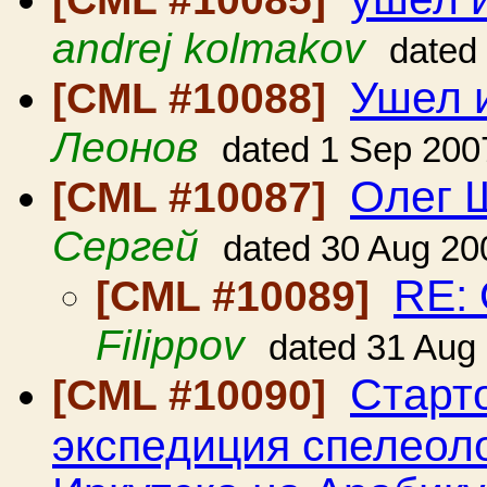
andrej kolmakov
dated
Ушел и
[CML #10088]
Леонов
dated 1 Sep 200
Олег 
[CML #10087]
Сергей
dated 30 Aug 20
RE:
[CML #10089]
Filippov
dated 31 Aug
Старт
[CML #10090]
экспедиция спелеол