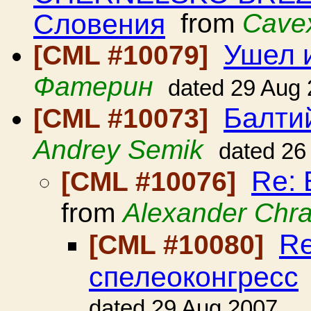
Словения
from
Cave
Ушел и
[CML #10079]
Фатерин
dated 29 Aug
Балти
[CML #10073]
Andrey Semik
dated 26
Re: 
[CML #10076]
from
Alexander Chr
Re
[CML #10080]
спелеоконгресс
dated 29 Aug 2007