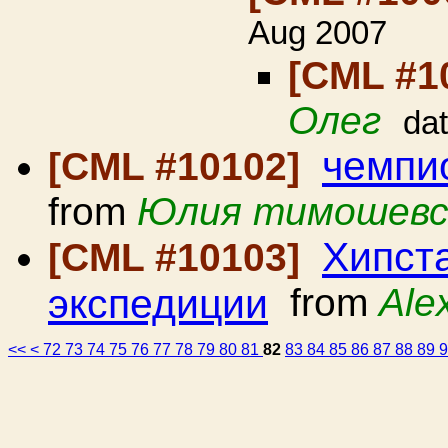
Aug 2007
[CML #1
Олег
da
чемпи
[CML #10102]
from
Юлия тимошевс
Хипста
[CML #10103]
экспедиции
from
Ale
<<
<
72
73
74
75
76
77
78
79
80
81
82
83
84
85
86
87
88
89