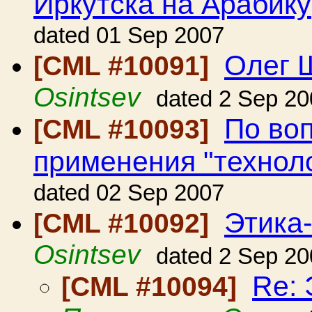
Иркутска на Арабику
dated 01 Sep 2007
Олег 
[CML #10091]
Osintsev
dated 2 Sep 20
По во
[CML #10093]
применения "технол
dated 02 Sep 2007
Этика
[CML #10092]
Osintsev
dated 2 Sep 20
Re: 
[CML #10094]