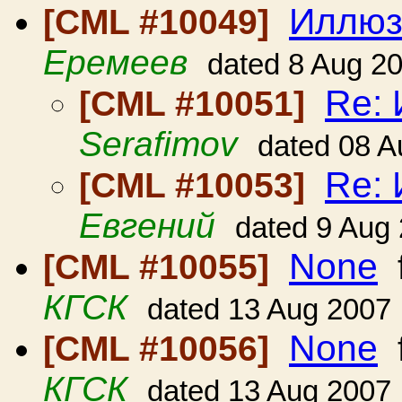
Иллюзи
[CML #10049]
Еремеев
dated 8 Aug 2
Re: 
[CML #10051]
Serafimov
dated 08 A
Re: 
[CML #10053]
Евгений
dated 9 Aug
None
[CML #10055]
КГСК
dated 13 Aug 2007
None
[CML #10056]
КГСК
dated 13 Aug 2007