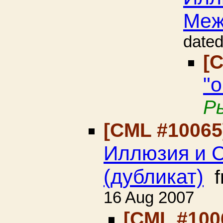
Меж
date
[
"
Р
[CML #1006
Иллюзия и С
(дубликат)
f
16 Aug 2007
[CML #100