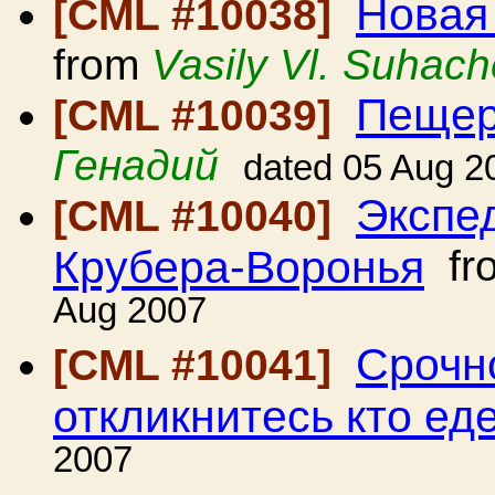
Новая
[CML #10038]
from
Vasily Vl. Suhac
Пещер
[CML #10039]
Генадий
dated 05 Aug 2
Экспе
[CML #10040]
Крубера-Воронья
fr
Aug 2007
Срочно
[CML #10041]
откликнитесь кто ед
2007