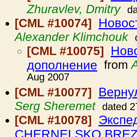
Zhuravlev, Dmitry
da
Новос
[CML #10074]
Alexander Klimchouk
Ново
[CML #10075]
дополнение
from
Aug 2007
Вернул
[CML #10077]
Serg Sheremet
dated 2
Экспе
[CML #10078]
CHERNELSKO BREZN