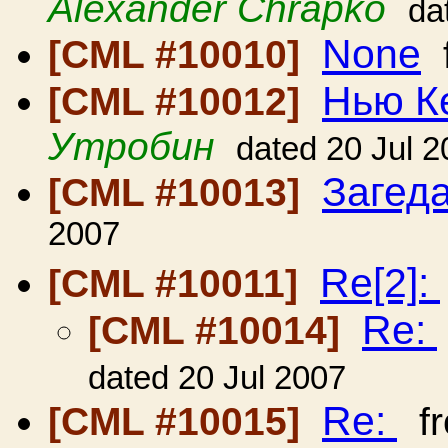
Alexander Chrapko
da
None
[CML #10010]
Нью К
[CML #10012]
Утробин
dated 20 Jul 
Загед
[CML #10013]
2007
Re[2]:
[CML #10011]
Re:
[CML #10014]
dated 20 Jul 2007
Re:
[CML #10015]
f