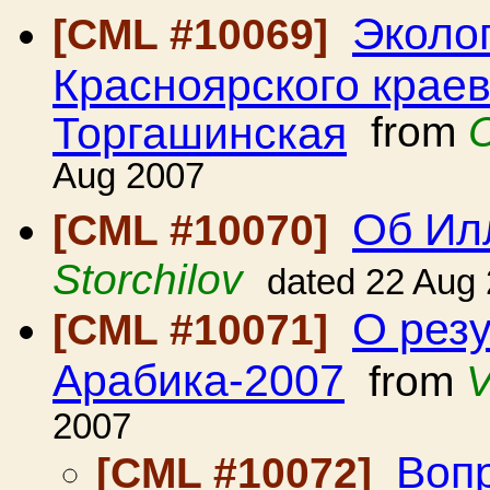
Эколо
[CML #10069]
Красноярского краев
Торгашинская
from
Aug 2007
Об Ил
[CML #10070]
Storchilov
dated 22 Aug
О резу
[CML #10071]
Арабика-2007
from
V
2007
Вопр
[CML #10072]