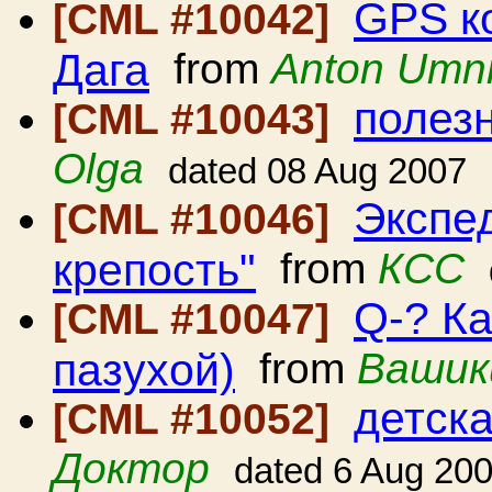
GPS к
[CML #10042]
Дага
from
Anton Umni
полез
[CML #10043]
Olga
dated 08 Aug 2007
Экспе
[CML #10046]
крепость"
from
КСС
Q-? Ка
[CML #10047]
пазухой)
from
Вашик
детск
[CML #10052]
Доктор
dated 6 Aug 20