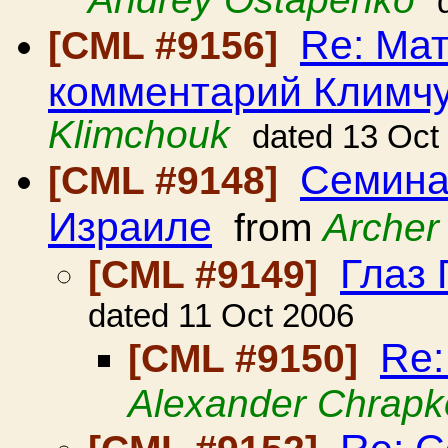
Re: Ма
[CML #9156]
комментарий Климч
Klimchouk
dated 13 Oct
Семина
[CML #9148]
Израиле
from
Archer
Глаз
[CML #9149]
dated 11 Oct 2006
Re:
[CML #9150]
Alexander Chrapk