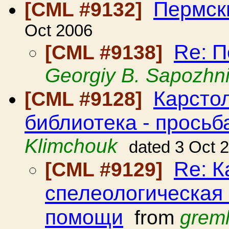
Пермск
[CML #9132]
Oct 2006
Re: П
[CML #9138]
Georgiy B. Sapozhn
Карсто
[CML #9128]
библиотека - просьб
Klimchouk
dated 3 Oct 
Re: К
[CML #9129]
спелеологическая 
помощи
from
greml