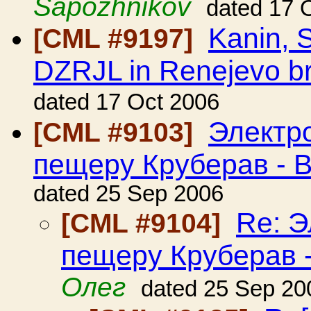
Sapozhnikov
dated 17 
Kanin, S
[CML #9197]
DZRJL in Renejevo b
dated 17 Oct 2006
Электро
[CML #9103]
пещеру Круберав - 
dated 25 Sep 2006
Re: Э
[CML #9104]
пещеру Круберав 
Олег
dated 25 Sep 20