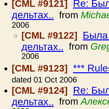
Re: Был
[CML #9121]
дельтах..
from
Michae
2006
Была 
[CML #9122]
дельтах..
from
Gre
2006
*** Rule
[CML #9123]
dated 01 Oct 2006
Re: Был
[CML #9124]
дельтах..
from
Алекс