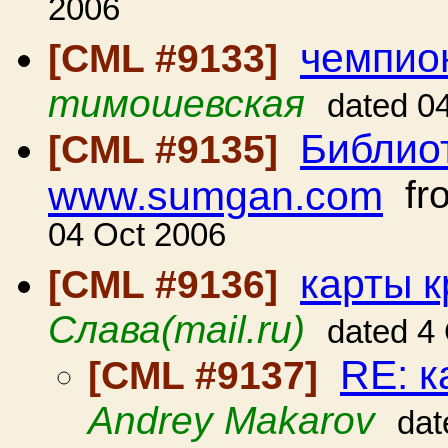
2006
чемпио
[CML #9133]
тимошевская
dated 0
Библиот
[CML #9135]
www.sumgan.com
fr
04 Oct 2006
карты 
[CML #9136]
Слава(mail.ru)
dated 4
RE: к
[CML #9137]
Andrey Makarov
dat