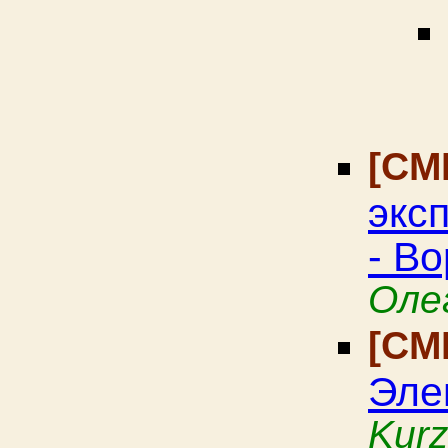
[CM
экс
- В
Оле
[CM
Элек
Kur