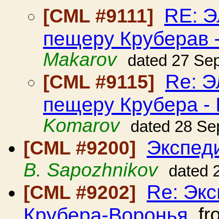
RE: Э
[CML #9111]
пещеру Круберав 
Makarov
dated 27 Se
Re: Э
[CML #9115]
пещеру Крубера -
Komarov
dated 28 Se
Экспеди
[CML #9200]
B. Sapozhnikov
dated 
Re: Эк
[CML #9202]
Крубера-Воронья
fr