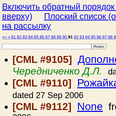
Включить обратный порядок
вверху)
Плоский список (о
на рассылку
<<
<
81
82
83
84
85
86
87
88
89
90
91
92
93
94
95
96
97
98
Дополн
[CML #9105]
Чередниченко Д.Л.
d
Рожайк
[CML #9110]
dated 27 Sep 2006
None
[CML #9112]
f