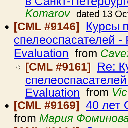
в Санкт-Петербург
Komarov
dated 13 Oc
Курсы п
[CML #9146]
спелеоспасателей - 
Evaluation
from
Cave
Re: К
[CML #9161]
спелеоспасателей 
Evaluation
from
Vi
40 лет
[CML #9169]
from
Мария Фоминов