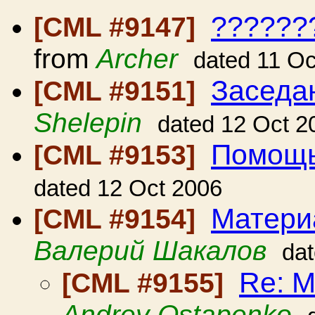
??????
[CML #9147]
from
Archer
dated 11 Oc
Заседа
[CML #9151]
Shelepin
dated 12 Oct 2
Помощ
[CML #9153]
dated 12 Oct 2006
Матери
[CML #9154]
Валерий Шакалов
da
Re: 
[CML #9155]
Andrey Ostapenko