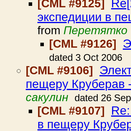
Re[
[CML #9125]
экспедиции в пе
from
Перетятко 
Э
[CML #9126]
dated 3 Oct 2006
Элект
[CML #9106]
пещеру Круберав 
сакулин
dated 26 Se
Re:
[CML #9107]
в пещеру Крубер