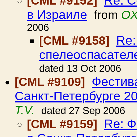
Re: 
[CML #9152]
в Израиле
from
OX
2006
Re:
[CML #9158]
спелеоспасател
dated 13 Oct 2006
Фестив
[CML #9109]
Санкт-Петербурге 20
T.V.
dated 27 Sep 2006
Re: 
[CML #9159]