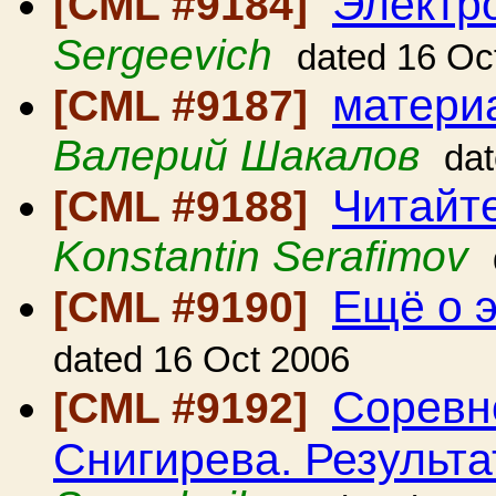
Электр
[CML #9184]
Sergeevich
dated 16 Oc
матери
[CML #9187]
Валерий Шакалов
da
Читайт
[CML #9188]
Konstantin Serafimov
Ещё о 
[CML #9190]
dated 16 Oct 2006
Соревн
[CML #9192]
Снигирева. Результа