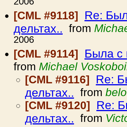
2006
Re: Был
[CML #9118]
дельтах..
from
Michae
2006
Была с 
[CML #9114]
from
Michael Voskoboi
Re: Б
[CML #9116]
дельтах..
from
bel
Re: Б
[CML #9120]
дельтах..
from
Vic