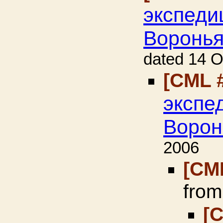
экспеди
Воронь
dated 14 O
[CML 
экспе
Ворон
2006
[CM
fro
[