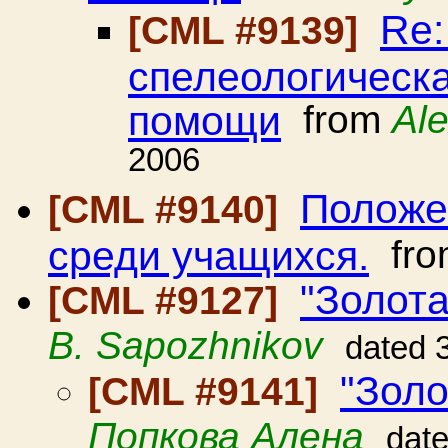
Re:
[CML #9139]
спелеологическа
помощи
from
Al
2006
Положе
[CML #9140]
среди учащихся.
fr
"Золота
[CML #9127]
B. Sapozhnikov
dated 
"Золо
[CML #9141]
Попкова Алена
dat