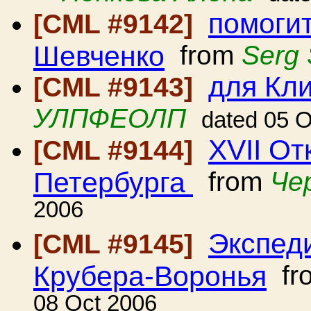
помогит
[CML #9142]
Шевченко
from
Serg
для Кл
[CML #9143]
УЛПФЕОЛП
dated 05 O
XVII О
[CML #9144]
Петербурга
from
Че
2006
Экспед
[CML #9145]
Крубера-Воронья
fr
08 Oct 2006