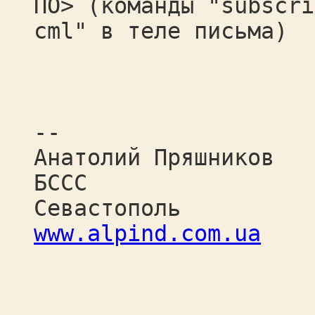
ПО> (команды "subscri
cml" в теле письма)
--
Анатолий Пряшников
БССС
Севастополь
www.alpind.com.ua