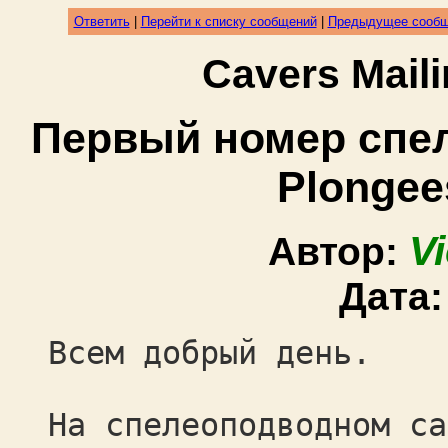
Ответить
|
Перейти к списку сообщений
|
Предыдущее сооб
Cavers Mail
Первый номер cпе
Рlongee
V
Автор:
Дата
Всем добрый день.
На спелеоподводном са