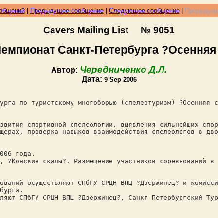
ообщений
|
Предыдущее сообщение
|
Следующее сообщение
|
Предыдуще
Cavers Mailing List № 9051
Чемпионат Санкт-Петербурга ?Осенняя
Чередниченко Д.Л.
Автор:
Дата:
9 Sep 2006
урга по туристскому многоборью (спелеотуризм) ?Осенняя с
звития спортивной спелеологии, выявления сильнейших спор
щерах, проверка навыков взаимодействия спелеологов в дво
006 года.
, ?Конские скалы?. Размещение участников соревнований в 
ований осуществляют СПбГУ СРЦН ВПЦ ?Дзержинец? и комисси
бурга.
ляют СПбГУ СРЦН ВПЦ ?Дзержинец?, Санкт-Петербургский Тур