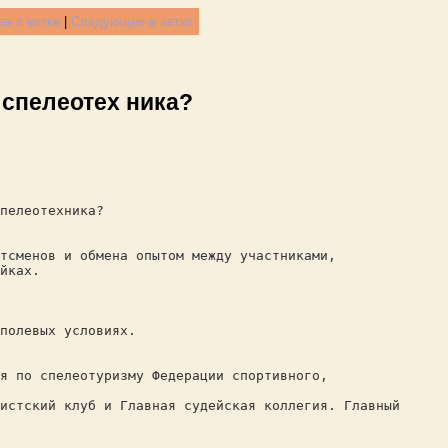
е в ветке
|
Следующее в ветке
 спелеотех ника?
пелеотехника?
тсменов и обмена опытом между участниками,
йках.
полевых условиях.
я по спелеотуризму Федерации спортивного,
истский клуб и Главная судейская коллегия. Главный