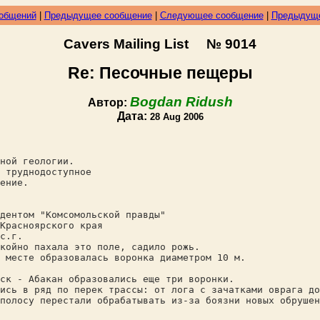
ообщений
|
Предыдущее сообщение
|
Следующее сообщение
|
Предыдуще
Cavers Mailing List № 9014
Re: Песочные пещеры
Bogdan Ridush
Автор:
Дата:
28 Aug 2006
ной геологии.
 труднодоступное
ение.
дентом "Комсомольской правды"
Красноярского края
с.г.
койно пахала это поле, садило рожь.
 месте образовалась воронка диаметром 10 м.
ск - Абакан образовались еще три воронки.
ись в ряд по перек трассы: от лога с зачатками оврага до
полосу перестали обрабатывать из-за боязни новых обрушен