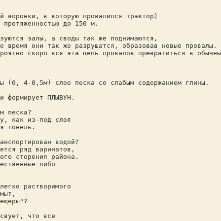
й воронки, в которую провалился трактор)
 протяженностью до 150 м.
зуются залы, а своды так же поднимаются,
е время они так же разрушатся, образовав новые провалы.
роятно скоро вся эта цепь провалов превратиться в обычны
ы (0, 4-0,5м) слое песка со слабым содержанием глины.
и формирует ПЛЫВУН.
м песка?
у, как из-под слоя
я тонель.
анспортирован водой?
ется ряд варинатов,
ого сторения района.
ественные либо
легко растворимого
мыт,
ещеры"?
свует, что все