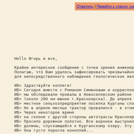
Ответить
|
Перейти к списку с
Hello Игорь и все,
Крайне интересное сообщение с точки зрения инженер
Полагаю, что Вам удалось зафиксировать чрезвычайно
для непосредственного наблюдения геологическое явл
ИБ> Здраствуйте коллеги!
ИБ> Сегодня вместе с Романом Семеновым и корреспон
ИБ> мы обследовали провалы в Новоселовском районе 
ИБ> (около 200 км южнее г.Красноярска). До апреля 
ИБ> местное сельхозпредприятие поселка Курганы спо
ИБ> Но в апреле месяце трактор провалился - в этом
ИБ> Через некоторое время
ИБ> на склоне с другой стороны автотрассы Краснояр
ИБ> Просело дорожное полотно. Все воронки выстроил
ИБ> долины, спускающейся к Курганскому озеру. Эту 
ИБ> Она густо поросла коноплей...