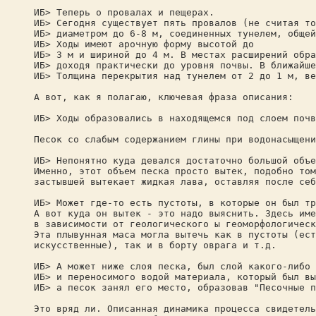
ИБ> Теперь о провалах и пещерах.
ИБ> Сегодня существует пять провалов (не считая то
ИБ> диаметром до 6-8 м, соединенных тунелем, общей
ИБ> Ходы имеют арочную форму высотой до
ИБ> 3 м и шириной до 4 м. В местах расширений обра
ИБ> доходя практически до уровня почвы. В ближайше
ИБ> Толщина перекрытия над тунелем от 2 до 1 м, ве
А вот, как я полагаю, ключевая фраза описания:
ИБ> Ходы образовались в находящемся под слоем почв
Песок со слабым содержанием глины при водонасыщени
ИБ> Непонятно куда девался достаточно большой объе
Именно, этот объем песка просто вытек, подобно том
застывшей вытекает жидкая лава, оставляя после себ
ИБ> Может где-то есть пустоты, в которые он был тр
А вот куда он вытек - это надо выяснить. Здесь име
в зависимости от геологического ы геоморфологическ
Эта плывунная маса могла вытечь как в пустоты (ест
искусственные), так и в борту оврага и т.д.
ИБ> А может ниже слоя песка, был слой какого-либо 
ИБ> и переносимого водой материала, который был вы
ИБ> а песок занял его место, образовав "Песочные п
Это вряд ли. Описанная динамика процесса свидетель