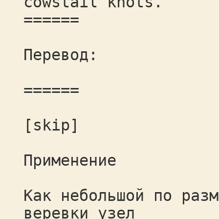
cowstail knots.
======
Перевод:
======
[skip]
Применение
Как небольшой по разм
веревки узел