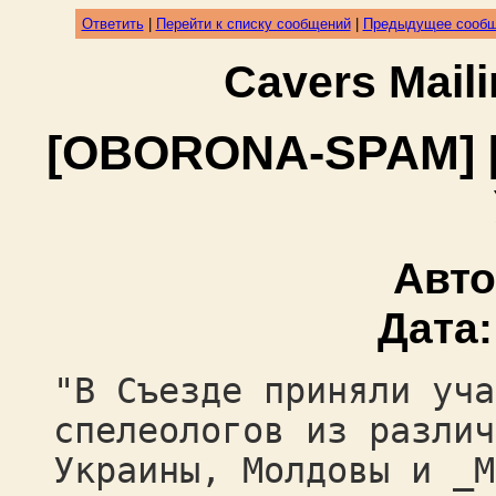
Ответить
|
Перейти к списку сообщений
|
Предыдущее сооб
Cavers Mail
[OBORONA-SPAM] [
Авт
Дата
"В Съезде приняли уча
спелеологов из различ
Украины, Молдовы и _М