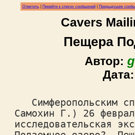
Ответить
|
Перейти к списку сообщений
|
Предыдущее сооб
Cavers Mail
Пещера По
g
Автор:
Дата
Симферопольским спе
Самохин Г.) 26 феврал
исследовательская экс