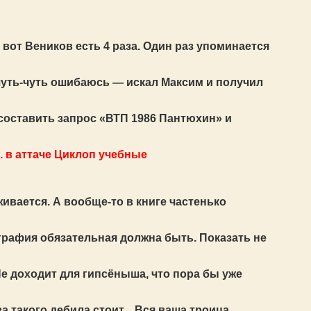
А вот Веников есть 4 раза. Один раз упоминается
тя чуть-чуть ошибаюсь — искал Максим и получил
 составить запрос «ВТП 1986 Пантюхин» и
. в аттаче Циклоп учебные
живается. А вообще-то в книге частенько
ография обязательная должна быть. Показать не
Не доходит для гипсёныша, что пора бы уже
а такого дебила стоит... Вся ваша троица