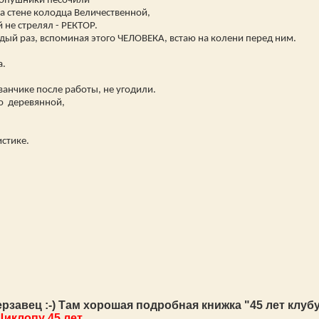
Копушники песочили
а стене колодца Величественной,
 не стрелял - РЕКТОР.
ый раз, вспоминая этого ЧЕЛОВЕКА, встаю на колени перед ним.
а.
.
анчике после работы, не угодили.
то деревянной,
стике.
ерзавец :-) Там хорошая подробная книжка "45 лет клуб
Циклопу 45 лет