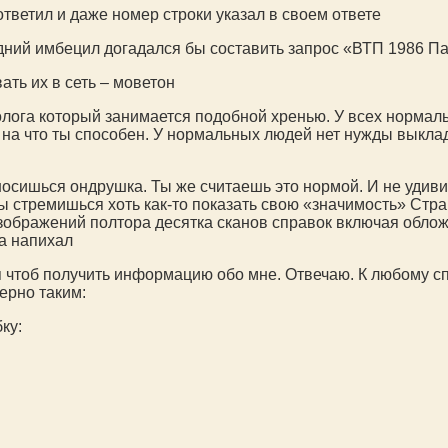
ответил и даже номер строки указал в своем ответе
едний имбецил догадался бы составить запрос «ВТП 1986 П
ть их в сеть – моветон
лога который занимается подобной хренью. У всех нормаль
т на что ты способен. У нормальных людей нет нужды выклад
осишься ондрушка. Ты же считаешь это нормой. И не удивит
ы стремишься хоть как-то показать свою «значимость» Стр
 изображений полтора десятка сканов справок включая обложки
ра напихал
 чтоб получить информацию обо мне. Отвечаю. К любому сп
ерно таким:
ку: