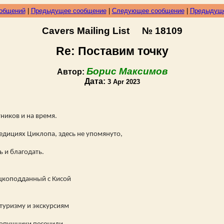
ообщений
|
Предыдущее сообщение
|
Следующее сообщение
|
Предыдуще
Cavers Mailing List № 18109
Re: Поставим точку
Борис Максимов
Автор:
Дата:
3 Apr 2023
ников и на время.
педициях Циклопа, здесь не упомянуто,
ь и благодать.
ецкоподданный с Кисой
 туризму и экскурсиям