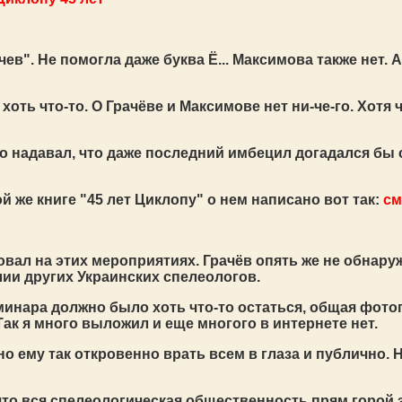
чев". Не помогла даже буква Ё... Максимова также нет. 
о хоть что-то. О Грачёве и Максимове нет ни-че-го. Хо
ко надавал, что даже последний имбецил догадался бы
й же книге "45 лет Циклопу" о нем написано вот так:
см
овал на этих мероприятиях. Грачёв опять же не обнару
ии других Украинских спелеологов.
еминара должно было хоть что-то остаться, общая фот
Так я много выложил и еще многого в интернете нет.
но ему так откровенно врать всем в глаза и публично. 
 что вся спелеологическая общественность прям горой з