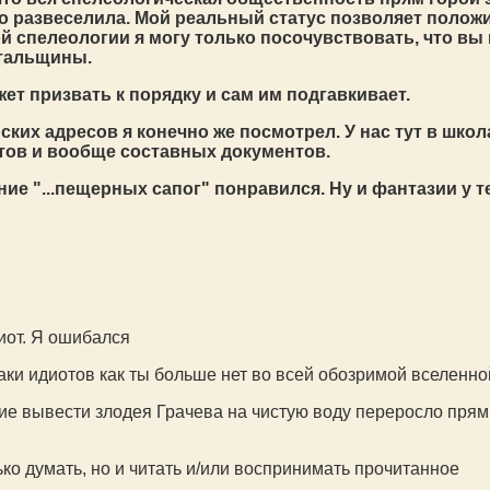
о развеселила. Мой реальный статус позволяет положи
спелеологии я могу только посочувствовать, что вы их
нтальщины.
ет призвать к порядку и сам им подгавкивает.
ких адресов я конечно же посмотрел. У нас тут в шко
етов и вообще составных документов.
ние "...пещерных сапог" понравился. Ну и фантазии у т
иот. Я ошибался
аки идиотов как ты больше нет во всей обозримой вселенно
ание вывести злодея Грачева на чистую воду переросло пря
ко думать, но и читать и/или воспринимать прочитанное