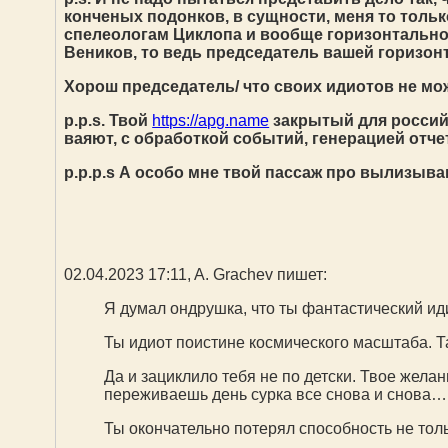
конченых подонков, в сущности, меня то тольк
спелеологам Циклопа и вообще горизонтальной 
Веников, то ведь председатель вашей горизо
Хорош председатель/ что своих идиотов не мож
p.p.s. Твой
https://apg.name
закрытый для российс
ваяют, с обработкой событий, генерацией отч
p.p.p.s А особо мне твой пассаж про вылизыва
02.04.2023 17:11, A. Grachev пишет:
Я думал ондрушка, что ты фантастический ид
Ты идиот поистине космического масштаба. Т
Да и зациклило тебя не по детски. Твое жел
переживаешь день сурка все снова и снова…
Ты окончательно потерял способность не толь