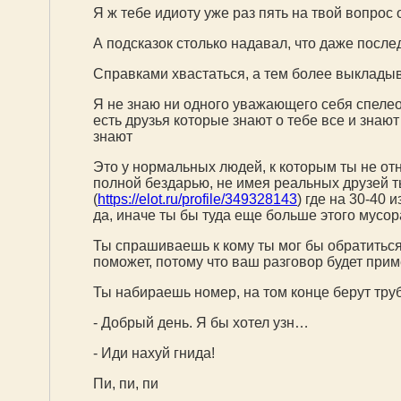
Я ж тебе идиоту уже раз пять на твой вопрос 
А подсказок столько надавал, что даже посл
Справками хвастаться, а тем более выкладыва
Я не знаю ни одного уважающего себя спелео
есть друзья которые знают о тебе все и знаю
знают
Это у нормальных людей, к которым ты не отн
полной бездарью, не имея реальных друзей т
(
https://elot.ru/profile/349328143
) где на 30-40
да, иначе ты бы туда еще больше этого мусо
Ты спрашиваешь к кому ты мог бы обратиться
поможет, потому что ваш разговор будет прим
Ты набираешь номер, на том конце берут труб
- Добрый день. Я бы хотел узн…
- Иди нахуй гнида!
Пи, пи, пи