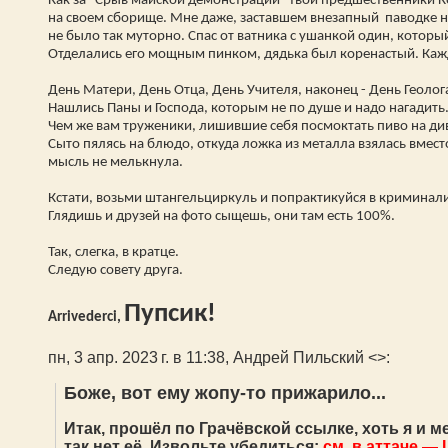
Как за "Срыв майской демонстрации" твои предшественники 
на своем сборище. Мне даже, заставшем внезапный паводке н
не было так муторно. Спас от ватника с ушанкой один, который
Отделались его мощным пинком, дядька был коренастый. Кажд
День Матери, День Отца, День Учителя, наконец - День Геолог
Нашлись Паны и Господа, которым не по душе и надо нагадить
Чем же вам труженики, лишившие себя посмоктать пиво на див
Сыто пялясь на блюдо, откуда ложка из металла взялась вмес
мысль не мелькнула.
Кстати, возьми штангельциркуль и попрактикуйся в криминали
Глядишь и друзей на фото сыщешь, они там есть 100%.
Так, слегка, в кратце.
Следую совету друга.
Пупсик!
Arrivederci,
пн, 3 апр. 2023 г. в 11:38, Андрей Пильский <
>:
Боже, вот ему жопу-то прижарило...
Итак, прошёл по Грачёвской ссылке, хоть я и м
так нет её. Извольте убедиться:
см. в аттаче — 