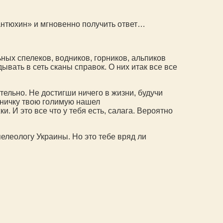
антюхин» и мгновенно получить ответ…
ных спелеков, водников, горников, альпиков
ывать в сеть сканы справок. О них итак все все
ельно. Не достигши ничего в жизни, будучи
аничку твою голимую нашел
. И это все что у тебя есть, салага. Вероятно
елеологу Украины. Но это тебе вряд ли