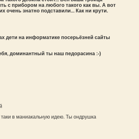
ть с прибором на любого такого как вы. А вот
 очень знатно подставили... Как ни крути.
лах дети на информатике посерьёзней сайты
ебя, доминантный ты наш педорасина :-)
й
м таки в маниакальную идею. Ты ондрушка