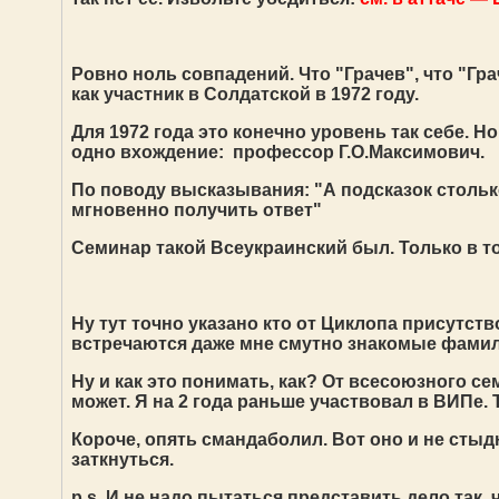
Ровно ноль совпадений. Что "Грачев", что "Гра
как участник в Солдатской в 1972 году.
Для 1972 года это конечно уровень так себе. Н
одно вхождение: профессор Г.О.Максимович.
По поводу высказывания: "
А подсказок столь
мгновенно получить ответ"
Семинар такой Всеукраинский был. Только в то
Ну тут точно указано кто от Циклопа присутств
встречаются даже мне смутно знакомые фамил
Ну и как это понимать, как? От всесоюзного с
может. Я на 2 года раньше участвовал в ВИПе. 
Короче, опять смандаболил. Вот оно и не стыд
заткнуться.
p.s. И не надо пытаться представить дело так,