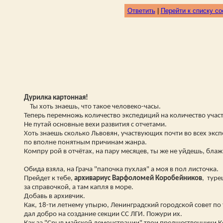
Ответить
|
Перейти к списку с
Дурилка картонная!
Ты хоть знаешь, что такое человеко-часы.
Теперь перемножь количество экспедиций на количество участ
Не путай основные вехи развития с отчетами.
Хоть знаешь сколько Львовян, участвующих почти во всех экс
по вполне понятным причинам жанра.
Компру рой в отчётах, на пару месяцев, ты же не уйдешь, блаж
Обида взяла, на Грача "папочка пухлая" а моя в пол листочка.
Прейдет к тебе,
архивариус Варфоломей Коробейников
, тур
за справочкой, а там капля в море.
Добавь в архивчик.
Как, 18-ти летнему упырю, Ленинградский городской совет по
дал добро на создание секции СС ЛГИ. Пожури их.