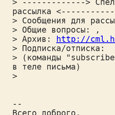
> -------------> Спел
рассылка <-----------
> Сообщения для рассы
> Общие вопросы: ,
> Архив:
http://cml.h
> Подписка/отписка:
> (команды "subscribe
в теле письма)
>
--
Всего доброго,