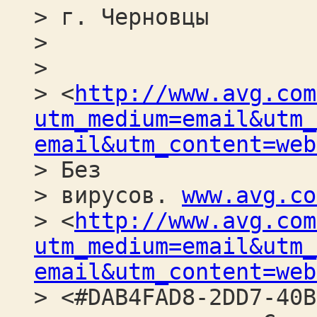
> г. Черновцы
>
>
> <
http://www.avg.com
utm_medium=email&utm_
email&utm_content=web
> Без
> вирусов.
www.avg.co
> <
http://www.avg.com
utm_medium=email&utm_
email&utm_content=web
> <#DAB4FAD8-2DD7-40B