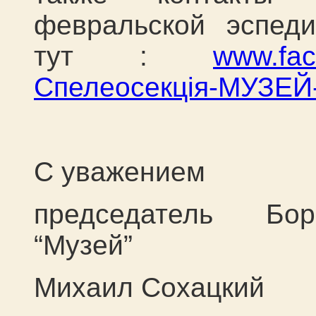
февральской эспед
тут :
www.fac
Спелеосекція-МУЗЕЙ
С уважением
председатель Бор
“Музей”
Михаил Сохацкий