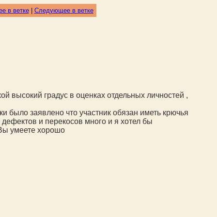
е в ветке
|
Следующее в ветке
й высокий градус в оценках отдельных личностей ,
ки было заявлено что участник обязан иметь крючья
х дефектов и перекосов много и я хотел бы
 Вы умеете хорошо