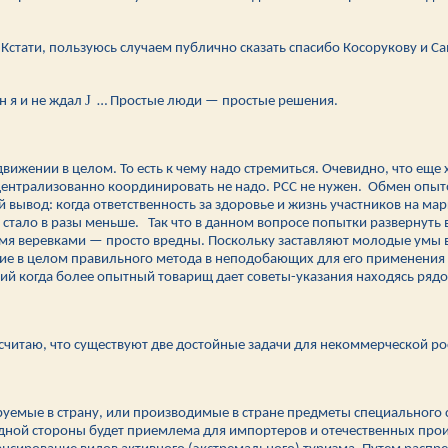
Кстати, пользуюсь случаем публично сказать спасибо Косорукову и Са
J
н я и не ждал
… Простые люди — простые решения.
движении в целом. То есть к чему надо стремиться. Очевидно, что еще
 централизованно координировать не надо. РСС не нужен. Обмен опыт
 вывод: когда ответственность за здоровье и жизнь участников на мар
стало в разы меньше. Так что в данном вопросе попытки развернуть в
тремя веревками — просто вредны. Поскольку заставляют молодые умы
ие в целом правильного метода в неподобающих для его применения 
ций когда более опытный товарищ дает советы-указания находясь рядом
 считаю, что существуют две достойные задачи для некоммерческой р
руемые в страну, или производимые в стране предметы специального
дной стороны будет приемлема для импортеров и отечественных произ