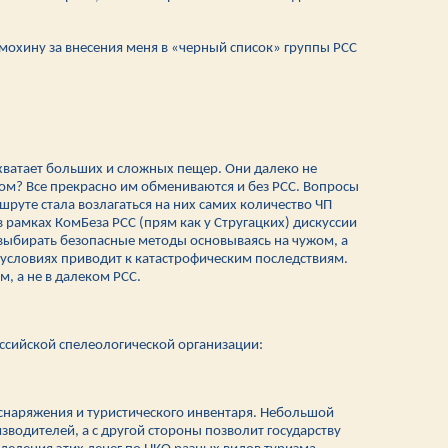
мохину за внесения меня в «черный список» группы РСС
 хватает больших и сложных пещер. Они далеко не
ом? Все прекрасно им обмениваются и без РСС. Вопросы
шруте стала возлагаться на них самих количество ЧП
 рамках КомБеза РСС (прям как у Стругацких) дискуссии
 выбирать безопасные методы основываясь на чужом, а
условиях приводит к катастрофическим последствиям.
, а не в далеком РСС.
оссийской спелеологической организации:
 снаряжения и туристического инвентаря. Небольшой
водителей, а с другой стороны позволит государству