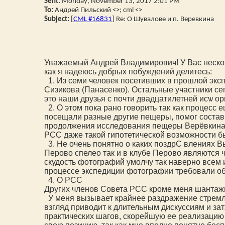
Sent
:
Monday
,
November
13, 2017 2:01 PM
To:
Андрей Пильский <
>; cml <
>
Subject:
[
CML #16831
] Re: О Шувалове и п. Веревкина
Уважаемый Андрей Владимирович! У Вас нескол
как я надеюсь добрых побуждений делитесь:
1. Из семи человек посетивших в прошлой эк
Сизикова (Панасенко). Остальные участники се
это наши друзья с почти двадцатилетней исѡ о
2. О этом пока рано говорить так как процесс 
посещали разные другие пещеры, помог состави
продолжения исследования пещеры Верёвкина. П
РСС даже такой гипотетической возможности б
3. Не очень понятно о каких поздрС влениях Вы
Перово спелео так и в клубе Перово являются
скудость фотографий умолчу так наверно всем и
процессе экспедиции фотографии требовали об
4. О РСС
Других членов Совета РСС кроме меня шантажи
У меня вызывает крайнее раздражение стремле
взгляд приводит к длительным дискуссиям и за
практических шагов, скорейшую ее реализацию 