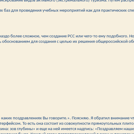
нсирование видов активного (экстремального) туризма. Путем распре
х баз для проведения учебных мероприятий как для практических спе
раздо более сложное, чем создание РСС или чего-то ему подобного. Н
ь обоснованием для создания с целью их решения общероссийской об
о каких поздравлениях Вы говорите.». Поясняю. Я обратил внимание ч
нтерфейсом. То есть она состоит из совокупности прямоугольных пли
вкина: зов глубины» и еще на ней имеется надпись: «Поздравляем наш