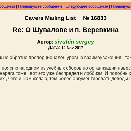
ообщений
|
Предыдущее сообщение
|
Следующее сообщение
|
Предыдуще
Cavers Mailing List № 16833
Re: О Шувалове и п. Веревкина
sivuhin sergey
Автор:
Дата:
14 Nov 2017
 не обратно пропорционален уровню взаимоуважения , тако
, поясню на одном из учебных сборов по организации навес
снаряга тоже , вот это уже беспредел и лоббизм. И подобны
щих , чего и Вам желаю, тем более аргументировать доводы