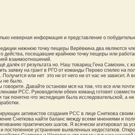
ько неверная информация и представление о побудительн
спедиции нижнюю точку пещеры Верёвкина два являются чл
го действа, посещавшие крайнюю точку пещеры или работав
рией взаимоотношений.
ещё далёк от результата но. Наш товарищ Гена Самохин, с к
ть заявку на грант в РГО от команды Перово спелео на по
олучится или нет это ни от него ни от нас не зависит. А 
ы не было.
 говорите. Давайте останови мся на том, что все или почти
 членами РСС. Руководители обеих команд готовят совмест
 так понятно что экспедиция была исследовательской, а не
работки.
рующих активистов создания РСС в лице Снеткова своим вы
ние Снеткова найти баланс между всеми мнениями и поляр
тягиванию практических шагов. Я всячески агитировал за 
и постепенное устранение выявленных недостатков. Откров