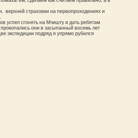
омаха! ем, сделаем как считаем правильно, а в
и, верхней страховки на первопроходениях и
.
ков успел сгонять на Мчишту и дать ребятам
 прокопались они в засыпанный восемь лет
 Две экспедиции подряд я упрямо рубился