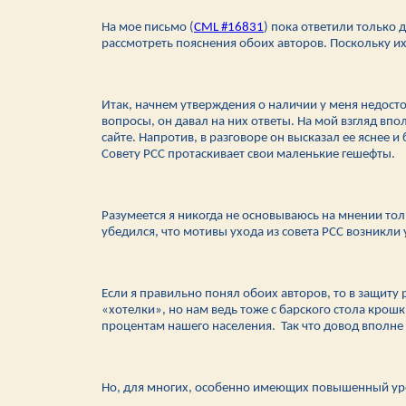
На мое письмо (
CML #16831
) пока ответили только 
рассмотреть пояснения обоих авторов. Поскольку их
Итак, начнем утверждения о наличии у меня недосто
вопросы, он давал на них ответы. На мой взгляд в
сайте. Напротив, в разговоре он высказал ее яснее 
Совету РСС протаскивает свои маленькие гешефты.
Разумеется я никогда не основываюсь на мнении то
убедился, что мотивы ухода из совета РСС возникли 
Если я правильно понял обоих авторов, то в защиту
«хотелки», но нам ведь тоже с барского стола крошк
процентам нашего населения. Так что довод вполне
Но, для многих, особенно имеющих повышенный ур