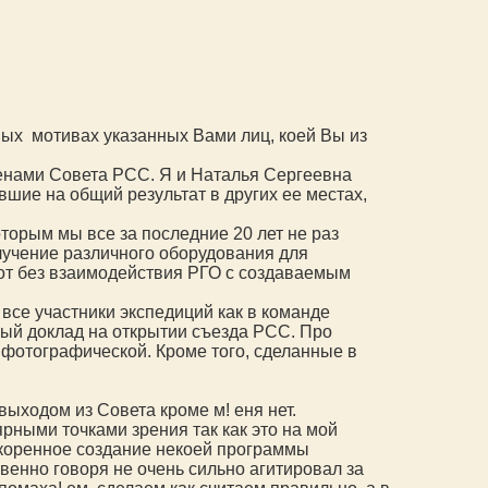
ых мотивах указанных Вами лиц, коей Вы из
енами Совета РСС. Я и Наталья Сергеевна
шие на общий результат в других ее местах,
оторым мы все за последние 20 лет не раз
лучение различного оборудования для
вот без взаимодействия РГО с создаваемым
 все участники экспедиций как в команде
ный доклад на открытии съезда РСС. Про
 фотографической. Кроме того, сделанные в
ходом из Совета кроме м! еня нет.
ными точками зрения так как это на мой
ускоренное создание некоей программы
енно говоря не очень сильно агитировал за