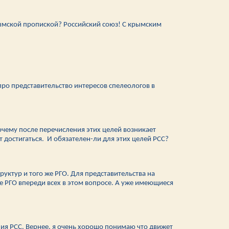
рымской пропиской? Российский союз! С крымским
про представительство интересов спелеологов в
почему после перечисления этих целей возникает
достигаться. И обязателен-ли для этих целей РСС?
ктур и того же РГО. Для представительства на
е РГО впереди всех в этом вопросе. А уже имеющиеся
ния РСС. Вернее, я очень хорошо понимаю что движет