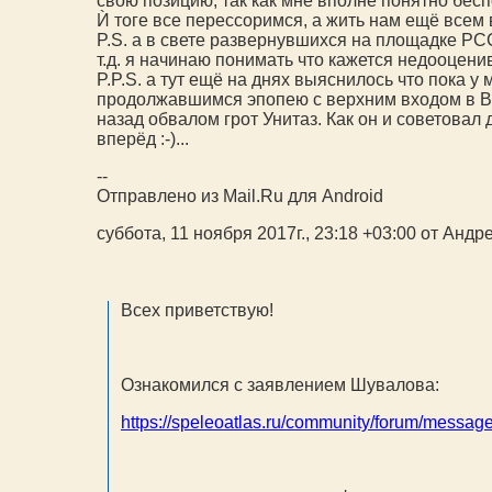
свою позицию, так как мне вполне понятно бесп
Ѝ тоге все перессоримся, а жить нам ещё всем 
P.S. а в свете развернувшихся на площадке РС
т.д. я начинаю понимать что кажется недооцен
P.P.S. а тут ещё на днях выяснилось что пока 
продолжавшимся эпопею с верхним входом в Вос
назад обвалом грот Унитаз. Как он и советовал
вперёд :-)...
--
Отправлено из Mail.Ru для Android
суббота, 11 ноября 2017г., 23:18 +03:00 от Анд
Всех приветствую!
Ознакомился с заявлением Шувалова:
https://speleoatlas.ru/community/forum/mess