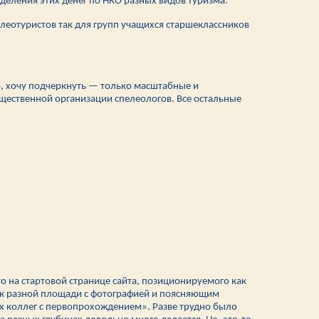
деления этих денег по НКО разных видов туризма.
леотуристов так для групп учащихся старшеклассников
о, хочу подчеркнуть — только масштабные и
щественной организации спелеологов. Все остальные
то на стартовой странице сайта, позиционируемого как
ток разной площади с фотографией и поясняющим
их коллег с первопрохождением». Разве трудно было