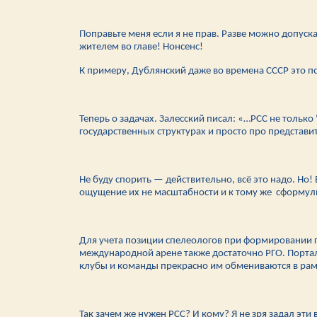
Поправьте меня если я не прав. Разве можно допус
жителем во главе! Нонсенс!
К примеру, Дублянский даже во времена СССР это по
Теперь о задачах. Залесский писал: «…РСС не тольк
государственных структурах и просто про представи
Не буду спорить — действительно, всё это надо. Но!
ощущение их не масштабности и к тому же сформули
Для учета позиции спелеологов при формировании г
международной арене также достаточно РГО. Портал?
клубы и команды прекрасно им обмениваются в ра
Так зачем же нужен РСС? И кому? Я не зря задал эт