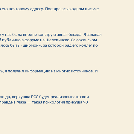
о его почтовому адресу. Постараюсь в одном письме
 у нас была вполне конструктивная беседа. Я задавал
нной публично в форуме на Шелепинско-Самохинском
илось быть «ширмой», за которой ряд его коллег по
ть, я получил информацию из многих источников. И
к: да, верхушка РСС будет реализовывать свои
правде в глаза — такая психология присуща 90