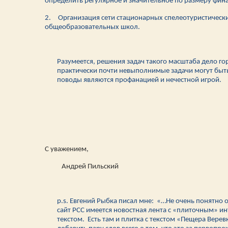
определить регулярное и значительное по размеру фина
2.
Организация сети стационарных спелеотуристически
общеобразовательных школ.
Разумеется, решения задач такого масштаба дело го
практически почти невыполнимые задачи могут быт
поводы являются профанацией и нечестной игрой.
С уважением,
Андрей Пильский
p.s. Евгений Рыбка писал мне: «…Не очень понятно 
сайт РСС имеется новостная лента с «плиточным» и
текстом. Есть там и плитка с текстом «Пещера Вере