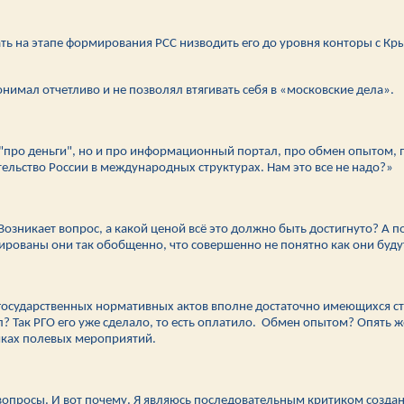
кать на этапе формирования РСС низводить его до уровня конторы с К
нимал отчетливо и не позволял втягивать себя в «московские дела».
о "про деньги", но и про информационный портал, про обмен опытом, 
тельство России в международных структурах. Нам это все не надо?»
 Возникает вопрос, а какой ценой всё это должно быть достигнуто? А 
рованы они так обобщенно, что совершенно не понятно как они будут 
осударственных нормативных актов вполне достаточно имеющихся стру
 Так РГО его уже сделало, то есть оплатило. Обмен опытом? Опять ж
мках полевых мероприятий.
и вопросы. И вот почему. Я являюсь последовательным критиком созда