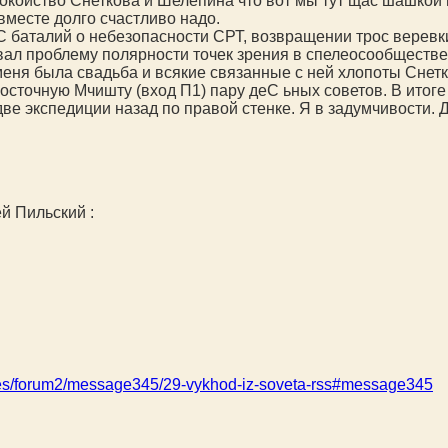
окойство Снеткова и Шелепина что вот мы тут щас шашкой п
вместе долго счастливо надо.
С баталий о небезопасности СРТ, возвращении трос веревк
ивал проблему полярности точек зрения в спелеосообществе
у меня была свадьба и всякие связанные с ней хлопоты Снет
точную Мчишту (вход​ П1) пару деС ьных советов. В итоге
 две экспедиции назад по правой стенке. Я в задумчивости.
рей Пильский
:
ages/forum2/message345/29-vykhod-iz-soveta-rss#message345