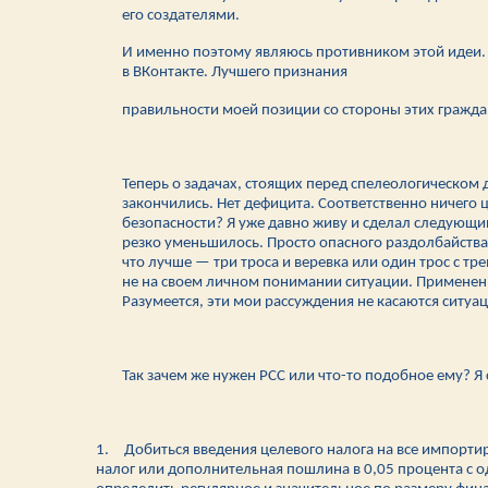
его создателями.
И именно поэтому являюсь противником этой идеи. 
в ВКонтакте. Лучшего признания
правильности моей позиции со стороны этих гражда
Теперь о задачах, стоящих перед спелеологическом 
закончились. Нет дефицита. Соответственно ничего
безопасности? Я уже давно живу и сделал следующий
резко уменьшилось. Просто опасного раздолбайства 
что лучше — три троса и веревка или один трос с 
не на своем личном понимании ситуации. Применен
Разумеется, эти мои рассуждения не касаются ситуа
Так зачем же нужен РСС или что-то подобное ему? Я
1.
Добиться введения целевого налога на все импорти
налог или дополнительная пошлина в 0,05 процента с о