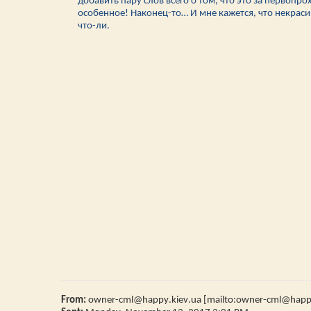
добавить пару слов всего о том, что это за первоп
особенное! Наконец-то… И мне кажется, что некраси
что-ли.
From
:
owner
-
cml
@
happy
.
kiev
.
ua
[
mailto
:
owner
-
cml
@
hap