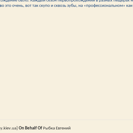
рохождение было. Каждый сезон первопрохождений в разных пещерах на
во это очень, вот так скупо и сквозь зубы, на «профессиональном» ка
py
.
kiev
.
ua
]
On
Behalf
Of
Рыбка Евгений