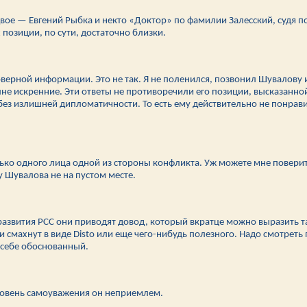
двое — Евгений Рыбка и некто «Доктор» по фамилии Залесский, судя п
 позиции, по сути, достаточно близки.
верной информации. Это не так. Я не поленился, позвонил Шувалову и
полне искренние. Эти ответы не противоречили его позиции, высказа
и без излишней дипломатичности. То есть ему действительно не понрав
лько одного лица одной из стороны конфликта. Уж можете мне повери
у Шувалова не на пустом месте.
 развития РСС они приводят довод, который вкратце можно выразить та
и смахнут в виде
Disto
или еще чего-нибудь полезного. Надо смотреть 
 себе обоснованный.
овень самоуважения он неприемлем.