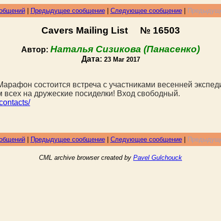
ообщений
|
Предыдущее сообщение
|
Следующее сообщение
|
Предыдуще
Cavers Mailing List № 16503
Наталья Сизикова (Панасенко)
Автор:
Дата:
23 Mar 2017
т-Марафон состоится встреча с участниками весенней экспе
м всех на дружеские посиделки! Вход свободный.
/contacts/
ообщений
|
Предыдущее сообщение
|
Следующее сообщение
|
Предыдуще
CML archive browser created by
Pavel Gulchouck