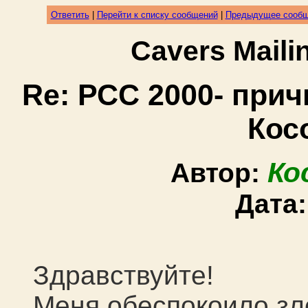
Ответить
|
Перейти к списку сообщений
|
Предыдущее сооб
Cavers Mail
Re: РСС 2000- при
Кос
Ко
Автор:
Дата
Здравствуйте!
Меня обеспокоило зл