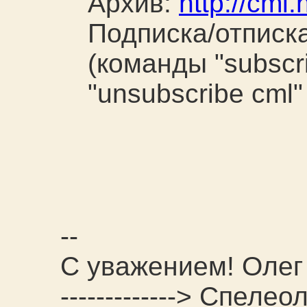
Архив:
http://cml
Подписка/отписка
(команды "subscri
"unsubscribe cml"
--
С уважением! Олег
-------------> Спеле