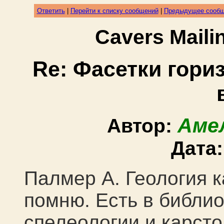
Ответить
|
Перейти к списку сообщений
|
Предыдущее сооб
Cavers Mail
Re: Фасетки гори
Аме
Автор:
Дата
Палмер А. Геология ка
помню. Есть в библио
спелеологии и карст