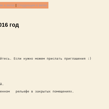
е в ветке
|
Следующее в ветке
016 год
йтесь. Если нужно можем прислать приглашения :)
й.
твенном рельефе в закрытых помещениях.