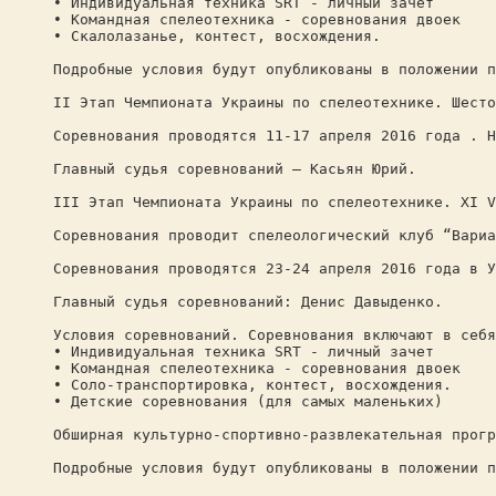
• Индивидуальная техника SRT - личный зачет
• Командная спелеотехника - соревнования двоек
• Скалолазанье, контест, восхождения.
Подробные условия будут опубликованы в положении п
II Этап Чемпионата Украины по спелеотехнике. Шесто
Соревнования проводятся 11-17 апреля 2016 года . Н
Главный судья соревнований – Касьян Юрий.
III Этап Чемпионата Украины по спелеотехнике. XI V
Соревнования проводит спелеологический клуб “Вариа
Соревнования проводятся 23-24 апреля 2016 года в У
Главный судья соревнований: Денис Давыденко.
Условия соревнований. Соревнования включают в себя
• Индивидуальная техника SRT - личный зачет
• Командная спелеотехника - соревнования двоек
• Соло-транспортировка, контест, восхождения.
• Детские соревнования (для самых маленьких)
Обширная культурно-спортивно-развлекательная прогр
Подробные условия будут опубликованы в положении п