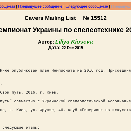
ообщений
|
Предыдущее сообщение
|
Следующее сообщение
|
Предыдуще
Cavers Mailing List № 15512
емпионат Украины по спелеотехнике 2
Liliya Kioseva
Автор:
Дата:
22 Dec 2015
Ниже опубликован план Чемпионата на 2016 год. Присоединя
.
Свой путь. 2016. г. Киев.
путь” совместно с Украинской спелеологической Ассоциацие
ине, г. Киев, ул. Фрунзе, 46, клуб «Гиперион» на искусс
 следующие этапы: