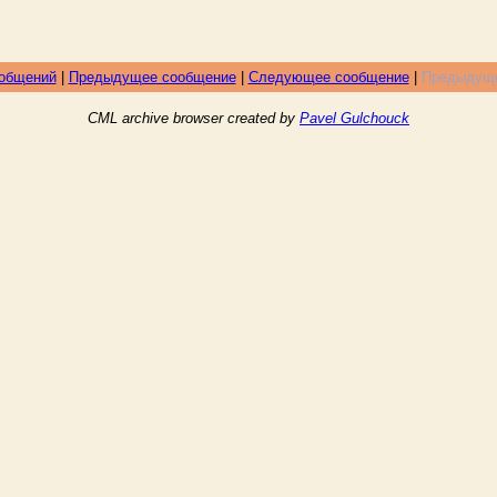
ообщений
|
Предыдущее сообщение
|
Следующее сообщение
|
Предыдуще
CML archive browser created by
Pavel Gulchouck