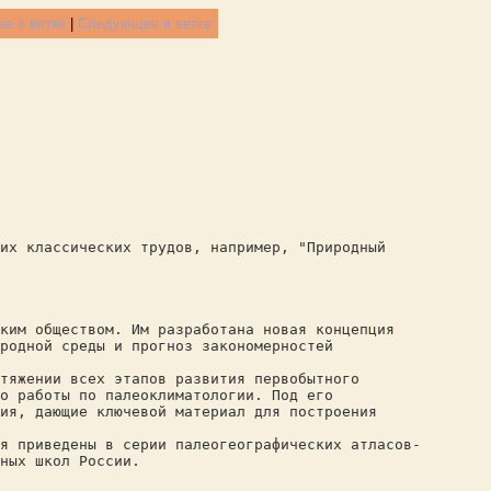
е в ветке
|
Следующее в ветке
их классических трудов, например, "Природный
ким обществом. Им разработана новая концепция
родной среды и прогноз закономерностей
тяжении всех этапов развития первобытного
о работы по палеоклиматологии. Под его
ия, дающие ключевой материал для построения
я приведены в серии палеогеографических атласов-
ных школ России.