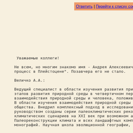
Ответить
|
Перейти к списку с
Уважаемые коллеги!
Не всем, но многим знакомо имя - Андрея Алексеевич
процесс в Плейстоцене". Позавчера его не стало.
Величко А.А.:
Ведущий специалист в области изучения развития при
этапов развития природной среды в четвертичном пер
взаимодействия природной среды и человека, положив
В области изучения взаимодействия природной среды 
общества. Внедрил комплексный подход в исследовани
руководством созданы серии палеоклиматических реко
климатических сценариев на XXI век при возможном а
Палеореконструкции климата и всех ландшафтных комп
монографий. Научная школа эволюционной географии, 