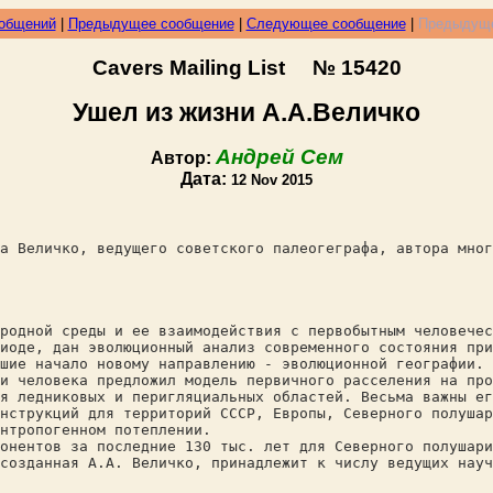
ообщений
|
Предыдущее сообщение
|
Следующее сообщение
|
Предыдуще
Cavers Mailing List № 15420
Ушел из жизни А.А.Величко
Андрей Сем
Автор:
Дата:
12 Nov 2015
а Величко, ведущего советского палеогеграфа, автора мног
родной среды и ее взаимодействия с первобытным человечес
иоде, дан эволюционный анализ современного состояния при
шие начало новому направлению - эволюционной географии.
и человека предложил модель первичного расселения на про
я ледниковых и перигляциальных областей. Весьма важны ег
нструкций для территорий СССР, Европы, Северного полушар
нтропогенном потеплении.
онентов за последние 130 тыс. лет для Северного полушари
созданная А.А. Величко, принадлежит к числу ведущих науч