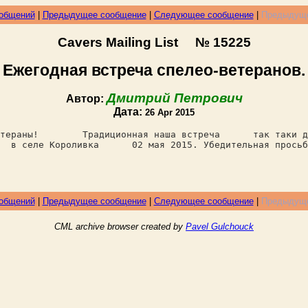
ообщений
|
Предыдущее сообщение
|
Следующее сообщение
|
Предыдуще
Cavers Mailing List № 15225
Ежегодная встреча спелео-ветеранов.
Дмитрий Петрович
Автор:
Дата:
26 Apr 2015
ны! Традиционная наша встреча так таки да -
и - в селе Короливка 02 мая 2015. Убедительная прось
ообщений
|
Предыдущее сообщение
|
Следующее сообщение
|
Предыдуще
CML archive browser created by
Pavel Gulchouck