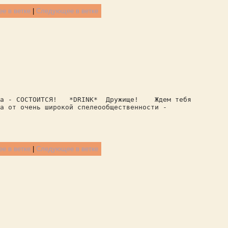
е в ветке
|
Следующее в ветке
 СОСТОИТСЯ! *DRINK* Дружище! Ждем тебя
ба от очень широкой спелеообщественности -
е в ветке
|
Следующее в ветке