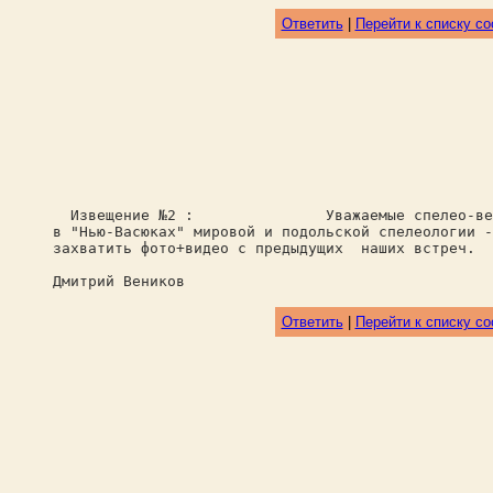
Ответить
|
Перейти к списку с
Извещение №2 : Уважаемые спелео-ветера
в "Нью-Васюках" мировой и подольской спелеологи
захватить фото+видео с предыдущих наших встреч.
Дмитрий Веников
Ответить
|
Перейти к списку с