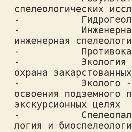
спелеологи­ческих исс
- Гидрогеология 
- Инженерная ка
инженерная спелеологи
- Противокарсто
- Экология карст
ох­рана закарстованны
- Эколого - пра
освоения подземного п
экскурсионных целях
- Спелеопалеонто
логия и биоспелеологи