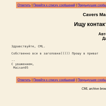
Ответить
|
Перейти к списку сообщений
|
Предыдущее сооб
Cavers Ma
Ищу контак
Авт
Д
Здравствуйте, CML.
Собственно все в заголовке))))) Прошу в приват
--
С уважением,
Maisan05
Ответить
|
Перейти к списку сообщений
|
Предыдущее сооб
CML archive brow