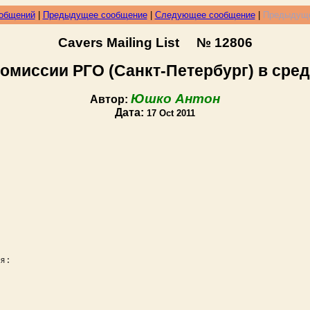
ообщений
|
Предыдущее сообщение
|
Следующее сообщение
|
Предыдуще
Cavers Mailing List № 12806
миссии РГО (Санкт-Петербург) в среду
Юшко Антон
Автор:
Дата:
17 Oct 2011
я: