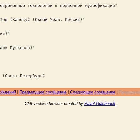
современные технологии в подземной музеефикации"
Таш (Капову) (Южный Урал, Россия)"
ия)"
арк Рускеала)"
 (Санкт-Петербург)
ообщений
|
Предыдущее сообщение
|
Следующее сообщение
|
Предыдуще
CML archive browser created by
Pavel Gulchouck