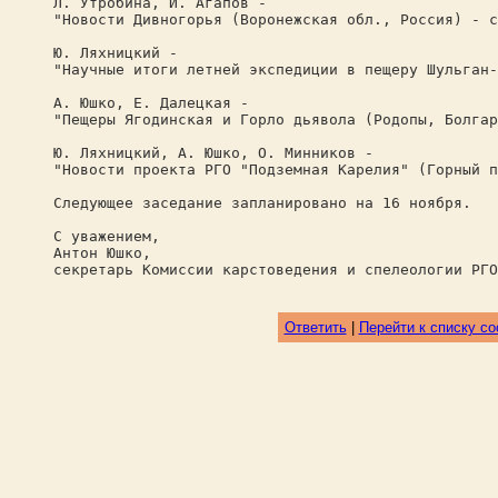
Л. Утробина, И. Агапов -
"Новости Дивногорья (Воронежская обл., Россия) - 
Ю. Ляхницкий -
"Научные итоги летней экспедиции в пещеру Шульган-
А. Юшко, Е. Далецкая -
"Пещеры Ягодинская и Горло дьявола (Родопы, Болгар
Ю. Ляхницкий, А. Юшко, О. Минников -
"Новости проекта РГО "Подземная Карелия" (Горный п
Следующее заседание запланировано на 16 ноября.
С уважением,
Антон Юшко,
секретарь Комиссии карстоведения и спелеологии РГО
Ответить
|
Перейти к списку с