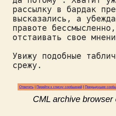
да потому". Хватит уж
рассылку в бардак пре
высказались, а убежда
правоте бессмысленно,
отстаивать свое мнени
Увижу подобные таблич
срежу.
Ответить
|
Перейти к списку сообщений
|
Предыдущее сооб
CML archive browser 