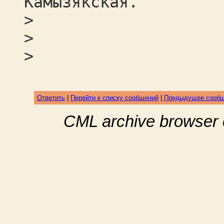
Камызякская.
>
>
>
Ответить
|
Перейти к списку сообщений
|
Предыдущее сооб
CML archive browser 