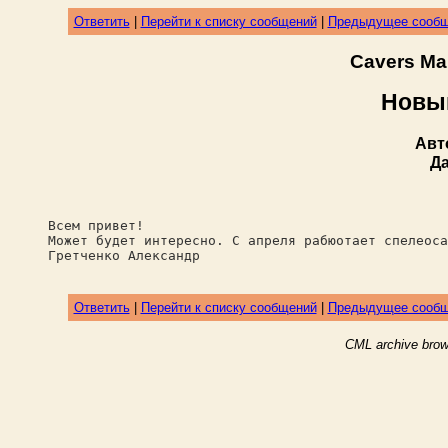
Ответить
|
Перейти к списку сообщений
|
Предыдущее сооб
Cavers Ma
Новы
Авт
Д
Всем привет!
Может будет интересно. С апреля рабюотает спелеос
Гретченко Александр
Ответить
|
Перейти к списку сообщений
|
Предыдущее сооб
CML archive brow