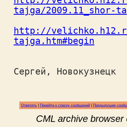
http://velichko.h12.r
tajga/2009.11_shor-ta
http://velichko.h12.r
tajga.htm#begin
Вел
Сергей, Новокузнецк
Ответить
|
Перейти к списку сообщений
|
Предыдущее сооб
CML archive browser 