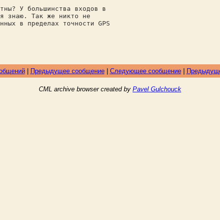
тны? У большинства входов в
я знаю. Так же никто не
нных в пределах точности GPS
ообщений
|
Предыдущее сообщение
|
Следующее сообщение
|
Предыдуще
CML archive browser created by
Pavel Gulchouck