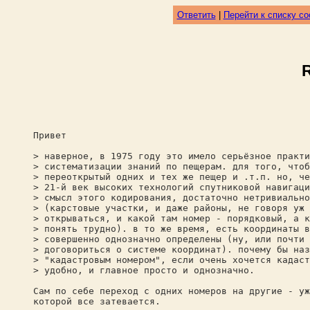
Ответить
|
Перейти к списку с
Привет
> наверное, в 1975 году это имело серьёзное практи
> систематизации знаний по пещерам. для того, чтоб
> переоткрытый одних и тех же пещер и .т.п. но, че
> 21-й век высоких технологий спутниковой навигаци
> смысл этого кодирования, достаточно нетривиально
> (карстовые участки, и даже районы, не говоря уж 
> открываться, и какой там номер - порядковый, а к
> понять трудно). в то же время, есть координаты в
> совершенно однозначно определены (ну, или почти 
> договориться о системе координат). почему бы наз
> "кадастровым номером", если очень хочется кадаст
> удобно, и главное просто и однозначно.
Сам по себе переход с одних номеров на другие - уж
которой все затевается.