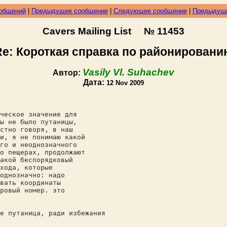
ообщений
|
Предыдущее сообщение
|
Следующее сообщение
|
Предыдуще
Cavers Mailing List № 11453
Re: Короткая справка по районировани
Vasily Vl. Suhachev
Автор:
Дата:
12 Nov 2009
ческое значение для
ы не было путаницы,
стно говоря, в наш
и, я не понимаю какой
го и неоднозначного
о пещерах, продолжают
акой беспорядковый
хода, которые
однозначно: надо
вать координаты
ровый номер. это
е путаница, ради избежания