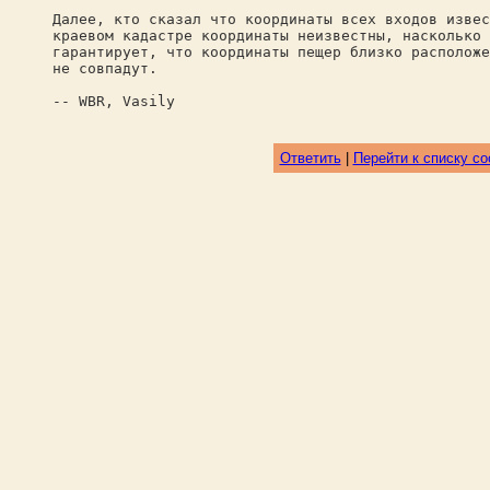
Далее, кто сказал что координаты всех входов извес
краевом кадастре координаты неизвестны, насколько 
гарантирует, что координаты пещер близко расположе
не совпадут.
-- WBR, Vasily
Ответить
|
Перейти к списку с